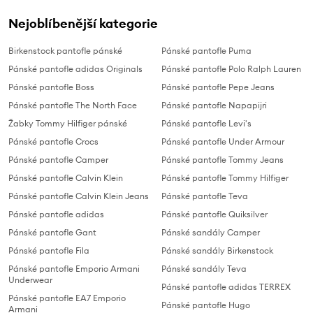
Nejoblíbenější kategorie
Birkenstock pantofle pánské
Pánské pantofle Puma
Pánské pantofle adidas Originals
Pánské pantofle Polo Ralph Lauren
Pánské pantofle Boss
Pánské pantofle Pepe Jeans
Pánské pantofle The North Face
Pánské pantofle Napapijri
Žabky Tommy Hilfiger pánské
Pánské pantofle Levi's
Pánské pantofle Crocs
Pánské pantofle Under Armour
Pánské pantofle Camper
Pánské pantofle Tommy Jeans
Pánské pantofle Calvin Klein
Pánské pantofle Tommy Hilfiger
Pánské pantofle Calvin Klein Jeans
Pánské pantofle Teva
Pánské pantofle adidas
Pánské pantofle Quiksilver
Pánské pantofle Gant
Pánské sandály Camper
Pánské pantofle Fila
Pánské sandály Birkenstock
Pánské pantofle Emporio Armani
Pánské sandály Teva
Underwear
Pánské pantofle adidas TERREX
Pánské pantofle EA7 Emporio
Pánské pantofle Hugo
Armani