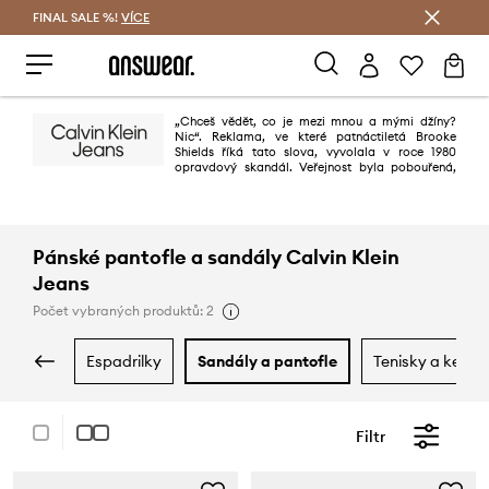
FINAL SALE %!
VÍCE
Ušetřete s Answear Club
„Chceš vědět, co je mezi mnou a mými džíny?
Nic“. Reklama, ve které patnáctiletá Brooke
Shields říká tato slova, vyvolala v roce 1980
opravdový skandál. Veřejnost byla pobouřená,
avšak prodejní výsledky prudce vzrostly. O 30 let později Calvin Klein
pořád šokuje – jeho reklamy jsou stále kontroverzní a plné erotiky. Proto
také jsou pravidelně zakazovány, což přispívá k účinku.
Pánské pantofle a sandály Calvin Klein
Jeans
Počet vybraných produktů: 2
espadrilky
sandály a pantofle
tenisky a kecky
Filtr