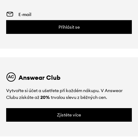
Přihlásit se
Answear Club
Vytvořte si účet a ušetřete při každém nákupu. V Answear
Clubu získáte až
20%
trvalou slevu z běžných cen.
Zjistěte více