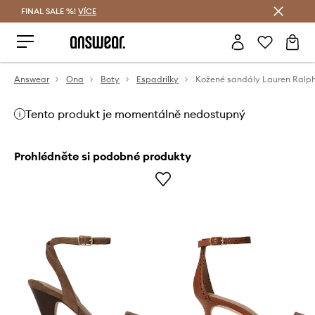
FINAL SALE %!
VÍCE
Ušetřete s Answear Club
Answear
Ona
Boty
Espadrilky
Tento produkt je momentálně nedostupný
Prohlédněte si podobné produkty