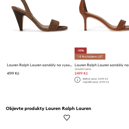
-10%
*-5 % s kódem: LST
Lauren Ralph Lauren sandály na vysokém podpatku kožené Gracy
Aktuální cena:
4199 Kč
2499 Kč
Běžná cena:
4099 Kč
Nejnižší cena:
2799 Kč
Objevte produkty Lauren Ralph Lauren