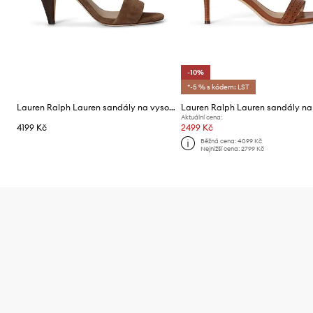
-10%
*-5 % s kódem: LST
Lauren Ralph Lauren sandály na vysokém podpatku kožené Gracy
Aktuální cena:
4199 Kč
2499 Kč
Běžná cena:
4099 Kč
Nejnižší cena:
2799 Kč