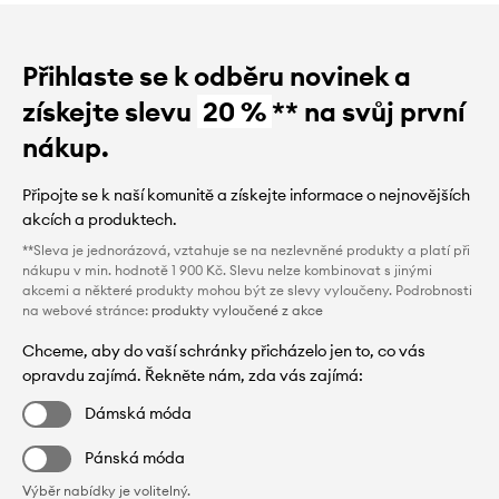
Přihlaste se k odběru novinek a
získejte slevu
20 %
** na svůj první
nákup.
Připojte se k naší komunitě a získejte informace o nejnovějších
akcích a produktech.
**Sleva je jednorázová, vztahuje se na nezlevněné produkty a platí při
nákupu v min. hodnotě 1 900 Kč. Slevu nelze kombinovat s jinými
akcemi a některé produkty mohou být ze slevy vyloučeny. Podrobnosti
na webové stránce:
produkty vyloučené z akce
Chceme, aby do vaší schránky přicházelo jen to, co vás
opravdu zajímá. Řekněte nám, zda vás zajímá:
Dámská móda
Pánská móda
Výběr nabídky je volitelný.