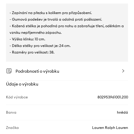
- Zapínání na přezku s kolíkem pro přizpůsobení.
- Gumová podešev je trvalá a odolná proti poškození.
- Kožená stélka je pohodlná pro nohu a zabraňuje tření, oděrkám a
vzniku nepříjemného zápachu.
- Výška klínku: 10 cm.
- Délka stélky pro velikost je: 24 cm.
- Rozměry pro velikost: 38.
Podrobnosti o výrobku
Údaje o výrobku
Kód výrobce
802953961001.200
Barva
hnědá
Značka
Lauren Ralph Lauren