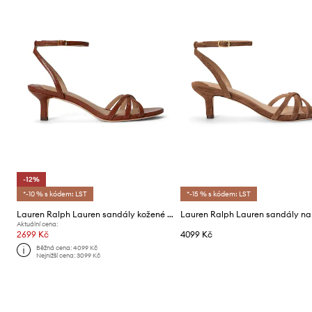
-12%
*-10 % s kódem: LST
*-15 % s kódem: LST
Lauren Ralph Lauren sandály kožené Kendyl Kttn
Aktuální cena:
2699 Kč
4099 Kč
Běžná cena:
4099 Kč
Nejnižší cena:
3099 Kč