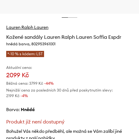
Lauren Ralph Lauren
Kožené sandály Lauren Ralph Lauren Soffia Espdr
hnědá barva, 802953961001
*-10 % s kódem: LST
Aktuální cena:
2099 Kč
Běžná cena:
3799 Kč
-44%
Nejnižší cena za posledních 30 dnů před poskytnutím slevy:
2199 Kč
 -4%
Barva:
hnědá
Produkt již není dostupný
Bohužel Vás někdo předběhl, ale možná se Vám zalíbí jiné
produkty z naší nabídky.