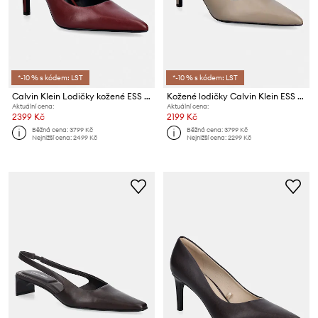
*-10 % s kódem: LST
*-10 % s kódem: LST
Calvin Klein Lodičky kožené ESS STILETTO 90
Kožené lodičky Calvin Klein ESS STILETTO 70
Aktuální cena:
Aktuální cena:
2399 Kč
2199 Kč
Běžná cena:
3799 Kč
Běžná cena:
3799 Kč
Nejnižší cena:
2499 Kč
Nejnižší cena:
2299 Kč