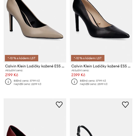
*-10 % s kódem: LST
*-10 % s kódem: LST
Calvin Klein Lodičky kožené ESS STILETTO 90
Calvin Klein Lodičky kožené ESS STILETTO 90
Aktuální cena:
Aktuální cena:
2199 Kč
2399 Kč
Běžná cena:
3799 Kč
Běžná cena:
3799 Kč
Nejnižší cena:
2299 Kč
Nejnižší cena:
2599 Kč