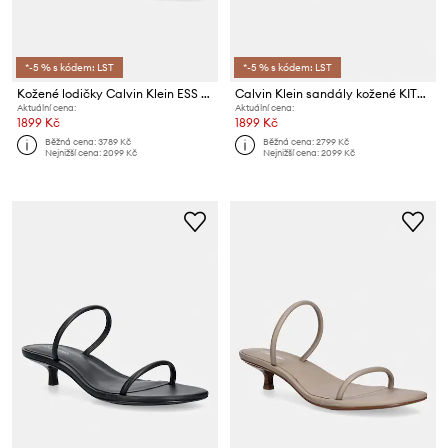
*-5 % s kódem: LST
*-5 % s kódem: LST
Kožené lodičky Calvin Klein ESS STILETTO 70
Calvin Klein sandály kožené KITT HEEL SNDL STRAPPY SLING LTH
Aktuální cena:
Aktuální cena:
1899 Kč
1899 Kč
Běžná cena:
3789 Kč
Běžná cena:
2799 Kč
Nejnižší cena:
2099 Kč
Nejnižší cena:
2099 Kč