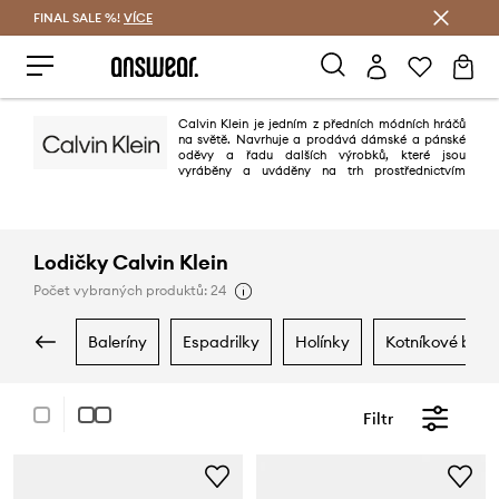
FINAL SALE %!
VÍCE
Ušetřete s Answear Club
Calvin Klein je jedním z předních módních hráčů
na světě. Navrhuje a prodává dámské a pánské
oděvy a řadu dalších výrobků, které jsou
vyráběny a uváděny na trh prostřednictvím
rozsáhlé síatě.
Lodičky Calvin Klein
Počet vybraných produktů: 24
baleríny
espadrilky
holínky
kotníkové boty
Filtr