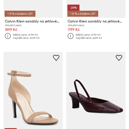
-21%
*-5 % s kódem: LST
*-5 % s kódem: LST
Calvin Klein sandály na jehlovém podpatku kožené KITT HEEL SNDL DOUBLE STRAP LTH
Calvin Klein sandály na jehlovém podpatku kožené KITT HEEL SNDL DOUBLE STRAP LTH
Aktuální cena:
Aktuální cena:
1899 Kč
1799 Kč
Běžná cena:
2799 Kč
Běžná cena:
2799 Kč
Nejnižší cena:
2099 Kč
Nejnižší cena:
2299 Kč