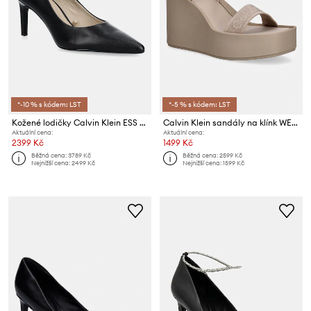
*-10 % s kódem: LST
*-5 % s kódem: LST
Kožené lodičky Calvin Klein ESS STILETTO 70
Calvin Klein sandály na klínk WEDGE 70 SNDL WEBBING LTH
Aktuální cena:
Aktuální cena:
2399 Kč
1499 Kč
Běžná cena:
3789 Kč
Běžná cena:
2599 Kč
Nejnižší cena:
2499 Kč
Nejnižší cena:
1599 Kč