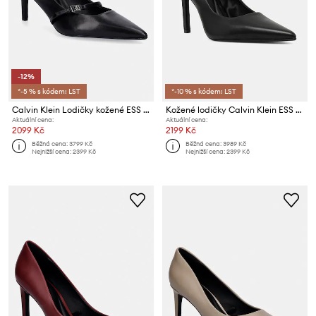
-12%
*-5 % s kódem: LST
*-10 % s kódem: LST
Calvin Klein Lodičky kožené ESS STILETTO 70 MJ LTH HDW
Kožené lodičky Calvin Klein ESS STILETTO HDW CHAIN LTH 90
Aktuální cena:
Aktuální cena:
2099 Kč
2199 Kč
Běžná cena:
3799 Kč
Běžná cena:
3989 Kč
Nejnižší cena:
2399 Kč
Nejnižší cena:
2399 Kč