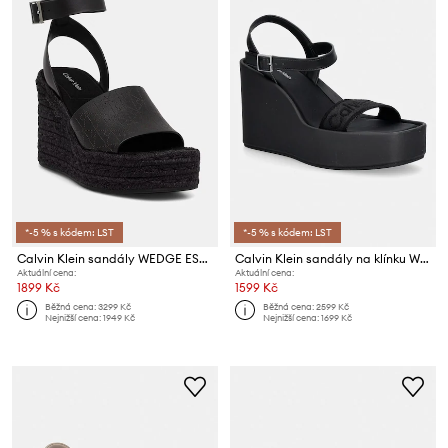
*-5 % s kódem: LST
*-5 % s kódem: LST
Calvin Klein sandály WEDGE ESPAD 70 AOP LTH
Calvin Klein sandály na klínku WEDGE 70 SNDL WEBBING LTH
Aktuální cena:
Aktuální cena:
1899 Kč
1599 Kč
Běžná cena:
3299 Kč
Běžná cena:
2599 Kč
Nejnižší cena:
1949 Kč
Nejnižší cena:
1699 Kč