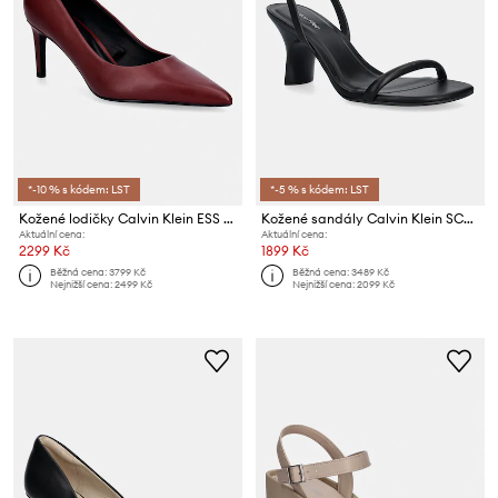
*-10 % s kódem: LST
*-5 % s kódem: LST
Kožené lodičky Calvin Klein ESS STILETTO 70
Kožené sandály Calvin Klein SCULPT KITT HEEL STRAPPY LTH
Aktuální cena:
Aktuální cena:
2299 Kč
1899 Kč
Běžná cena:
3799 Kč
Běžná cena:
3489 Kč
Nejnižší cena:
2499 Kč
Nejnižší cena:
2099 Kč