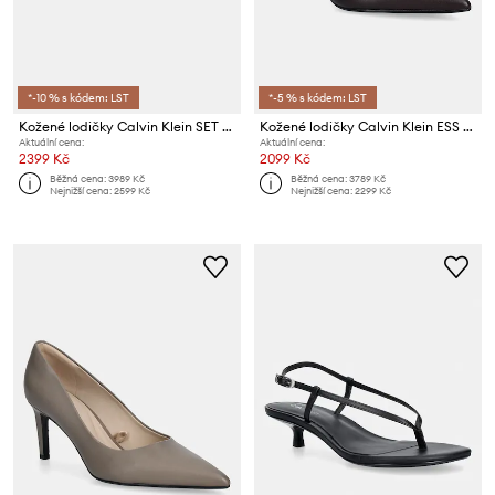
*-10 % s kódem: LST
*-5 % s kódem: LST
Kožené lodičky Calvin Klein SET BACK HEEL PUMP SLINGBACK LTH
Kožené lodičky Calvin Klein ESS STILETTO 70
Aktuální cena:
Aktuální cena:
2399 Kč
2099 Kč
Běžná cena:
3989 Kč
Běžná cena:
3789 Kč
Nejnižší cena:
2599 Kč
Nejnižší cena:
2299 Kč