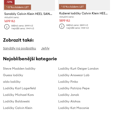
-12%
*-5 % s kódem: LST
*-5 % s kódem: LST
Kožené lodičky Calvin Klein HEEL SLING PUMP 50 - LTH
Sandály Calvin Klein HEEL SANDAL 90 - LTH
Aktuální cena:
Aktuální cena:
1899 Kč
1699 Kč
Běžná cena:
3899 Kč
Běžná cena:
3999 Kč
Nejnižší cena:
1939 Kč
Nejnižší cena:
1949 Kč
Zobrazit také:
Sandály na podpatku
Jehly
Nejoblíbenější kategorie
Steve Madden lodičky
Lodičky Kurt Geiger London
Guess lodičky
Lodičky Answear Lab
aldo lodičky
Lodičky Pinko
Lodičky Karl Lagerfeld
Lodičky Patrizia Pepe
Lodičky Michael Kors
Lodičky Jonak
Lodičky Baldowski
Lodičky Alohas
Lodičky Calvin Klein
Lodičky Kat Maconie