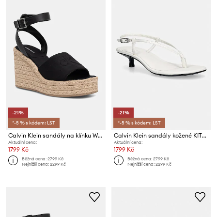
-21%
-21%
*-5 % s kódem: LST
*-5 % s kódem: LST
Calvin Klein sandály na klínku WEDGE ESPAD 70 NEOPR MG
Calvin Klein sandály kožené KITT HEEL SNDL STRAPPY SLING LTH
Aktuální cena:
Aktuální cena:
1799 Kč
1799 Kč
Běžná cena:
2799 Kč
Běžná cena:
2799 Kč
Nejnižší cena:
2299 Kč
Nejnižší cena:
2299 Kč