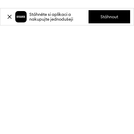
Stáhněte si aplikaci a
Stáhnout
nakupujte jednodušeji
Přihlaste se k odběru novinek a
získejte slevu
20 %
** na svůj první
nákup.
Připojte se k naší komunitě a získejte informace o nejnovějších
akcích a produktech.