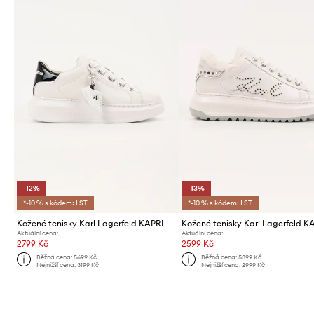
-12%
-13%
*-10 % s kódem: LST
*-10 % s kódem: LST
Kožené tenisky Karl Lagerfeld KAPRI
Aktuální cena:
Aktuální cena:
2799 Kč
2599 Kč
Běžná cena:
5699 Kč
Běžná cena:
5399 Kč
Nejnižší cena:
3199 Kč
Nejnižší cena:
2999 Kč