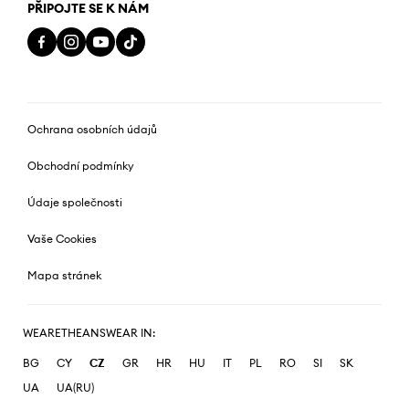
PŘIPOJTE SE K NÁM
Ochrana osobních údajů
Obchodní podmínky
Údaje společnosti
Vaše Cookies
Mapa stránek
WEARETHEANSWEAR IN:
BG
CY
CZ
GR
HR
HU
IT
PL
RO
SI
SK
UA
UA(RU)