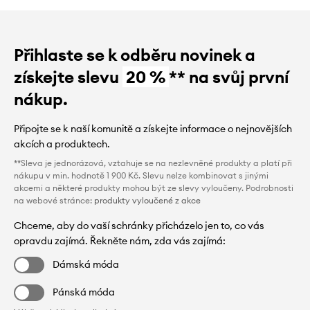
Přihlaste se k odběru novinek a
získejte slevu
20 %
** na svůj první
nákup.
Připojte se k naší komunitě a získejte informace o nejnovějších
akcích a produktech.
**Sleva je jednorázová, vztahuje se na nezlevněné produkty a platí při
nákupu v min. hodnotě 1 900 Kč. Slevu nelze kombinovat s jinými
akcemi a některé produkty mohou být ze slevy vyloučeny. Podrobnosti
na webové stránce:
produkty vyloučené z akce
Chceme, aby do vaší schránky přicházelo jen to, co vás
opravdu zajímá. Řekněte nám, zda vás zajímá:
Dámská móda
Pánská móda