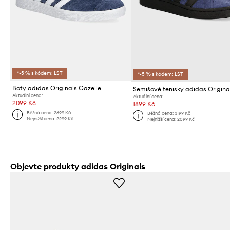
*-5 % s kódem: LST
*-5 % s kódem: LST
Boty adidas Originals Gazelle
Aktuální cena:
Aktuální cena:
2099 Kč
1899 Kč
Běžná cena:
2699 Kč
Běžná cena:
3199 Kč
Nejnižší cena:
2299 Kč
Nejnižší cena:
2099 Kč
Objevte produkty adidas Originals