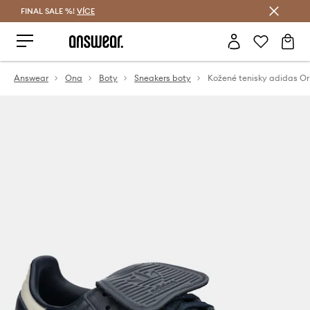
FINAL SALE %!
VÍCE
Ušetřete s Answear Club
Answear
Ona
Boty
Sneakers boty