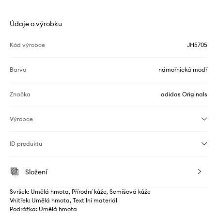
Údaje o výrobku
Kód výrobce
JH5705
Barva
námořnická modř
Značka
adidas Originals
Výrobce
ID produktu
Složení
Svršek: Umělá hmota, Přírodní kůže, Semišová kůže
Vnitřek: Umělá hmota, Textilní materiál
Podrážka: Umělá hmota