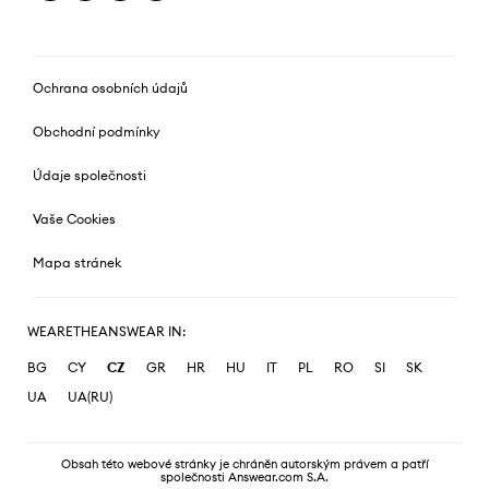
Ochrana osobních údajů
Obchodní podmínky
Údaje společnosti
Vaše Cookies
Mapa stránek
WEARETHEANSWEAR IN:
BG
CY
CZ
GR
HR
HU
IT
PL
RO
SI
SK
UA
UA(RU)
Obsah této webové stránky je chráněn autorským právem a patří
společnosti Answear.com S.A.