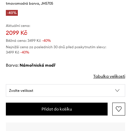
tmavomodrá barva, JH5705
-40%
Aktuální cena:
2099 Kč
Běžná cena:
3499 Kč
-40%
Nejnižší cena za posledních 30 dnů před poskytnutím slevy:
3499 Kč
 -40%
Barva:
námořnická modř
Tabulka velikosti
Zvolte velikost
Přidat do košíku