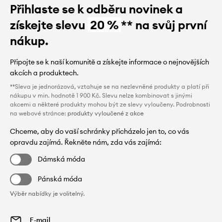
Přihlaste se k odběru novinek a
získejte slevu
20 %
** na svůj první
nákup.
Připojte se k naší komunitě a získejte informace o nejnovějších
akcích a produktech.
**Sleva je jednorázová, vztahuje se na nezlevněné produkty a platí při
nákupu v min. hodnotě 1 900 Kč. Slevu nelze kombinovat s jinými
akcemi a některé produkty mohou být ze slevy vyloučeny. Podrobnosti
na webové stránce:
produkty vyloučené z akce
Chceme, aby do vaší schránky přicházelo jen to, co vás
opravdu zajímá. Řekněte nám, zda vás zajímá:
Dámská móda
Pánská móda
Výběr nabídky je volitelný.