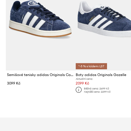
*-5 % s kódem: LST
Semišové tenisky adidas Originals Campus 00s
Boty adidas Originals Gazelle
Aktuální cena:
3099 Kč
2099 Kč
Běžná cena:
2699 Kč
Nejnižší cena:
2299 Kč