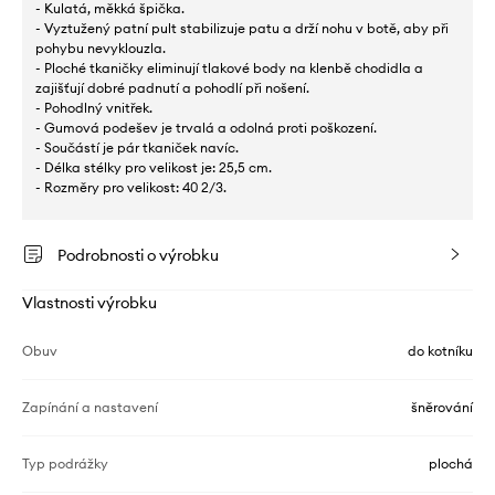
- Kulatá, měkká špička.
- Vyztužený patní pult stabilizuje patu a drží nohu v botě, aby při
pohybu nevyklouzla.
- Ploché tkaničky eliminují tlakové body na klenbě chodidla a
zajišťují dobré padnutí a pohodlí při nošení.
- Pohodlný vnitřek.
- Gumová podešev je trvalá a odolná proti poškození.
- Součástí je pár tkaniček navíc.
- Délka stélky pro velikost je: 25,5 cm.
- Rozměry pro velikost: 40 2/3.
Podrobnosti o výrobku
Vlastnosti výrobku
Obuv
do kotníku
Zapínání a nastavení
šněrování
Typ podrážky
plochá