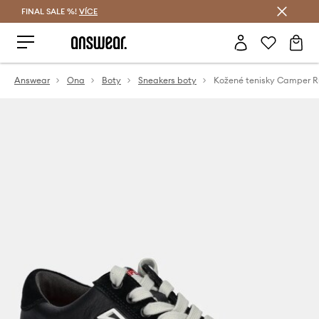
FINAL SALE %!
VÍCE
Ušetřete s Answear Club
Answear
Ona
Boty
Sneakers boty