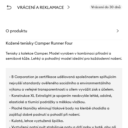
VRÁCENÍ A REKLAMACE
Vrácení do 30 dnů
O produktu
Kožené tenisky Camper Runner Four
Tenisky z kolekce Camper. Model vyroben v kombinaci přírodní a
semišové kůže. Lehký a pohodlný model ideální pro každodenní nošení.
- B Corporation je certifikace udělovaná společnostem splňujícím
nejvyšší standardy ověřeného sociálního a environmentálního
výkonu a veřejné transparentnosti s cílem vyvážit zisk s účelem.
- Konstrukce XL Extralight je spojením neobvykle lehké, odolné,
elastické a tlumící podrážky s měkkou vložkou.
- Ploché tkaničky eliminují tlakové body na klenbě chodidla a
zajišťují dobré padnutí a pohodlí při nošení.
- Kulatá, lehce vyztužená špička.
- Vyztužený patní pult stabilizuje patu a drží nohu v botě, aby při