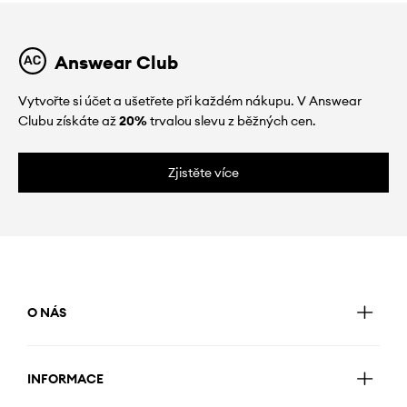
Answear Club
Vytvořte si účet a ušetřete při každém nákupu. V Answear
Clubu získáte až
20%
trvalou slevu z běžných cen.
Zjistěte více
O NÁS
INFORMACE