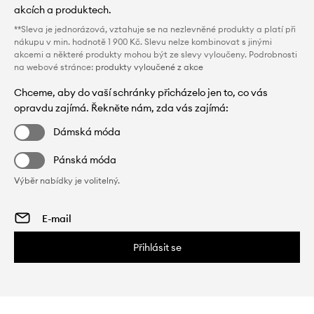
akcích a produktech.
**Sleva je jednorázová, vztahuje se na nezlevněné produkty a platí při
nákupu v min. hodnotě 1 900 Kč. Slevu nelze kombinovat s jinými
akcemi a některé produkty mohou být ze slevy vyloučeny. Podrobnosti
na webové stránce:
produkty vyloučené z akce
Chceme, aby do vaší schránky přicházelo jen to, co vás
opravdu zajímá. Řekněte nám, zda vás zajímá:
Dámská móda
Pánská móda
Výběr nabídky je volitelný.
Přihlásit se