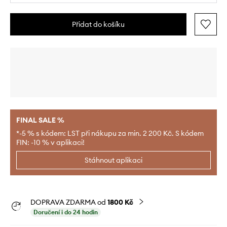
Přidat do košíku
FINAL SALE %
*-5 % s kódem: LST při nákupu za min. 2 200 Kč. S kódem
FIN: -10 % v aplikaci!
Stáhnout aplikaci
DOPRAVA ZDARMA od
1800 Kč
Doručení i do 24 hodin