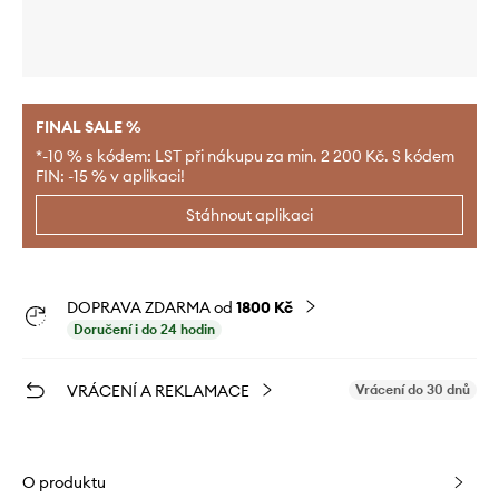
FINAL SALE %
*-10 % s kódem: LST při nákupu za min. 2 200 Kč. S kódem
FIN: -15 % v aplikaci!
Stáhnout aplikaci
DOPRAVA ZDARMA od
1800 Kč
Doručení i do 24 hodin
VRÁCENÍ A REKLAMACE
Vrácení do 30 dnů
O produktu