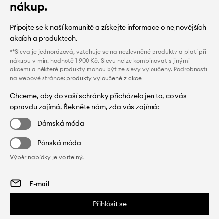
nákup.
Připojte se k naší komunitě a získejte informace o nejnovějších
akcích a produktech.
**Sleva je jednorázová, vztahuje se na nezlevněné produkty a platí při
nákupu v min. hodnotě 1 900 Kč. Slevu nelze kombinovat s jinými
akcemi a některé produkty mohou být ze slevy vyloučeny. Podrobnosti
na webové stránce:
produkty vyloučené z akce
Chceme, aby do vaší schránky přicházelo jen to, co vás
opravdu zajímá. Řekněte nám, zda vás zajímá:
Dámská móda
Pánská móda
Výběr nabídky je volitelný.
Přihlásit se