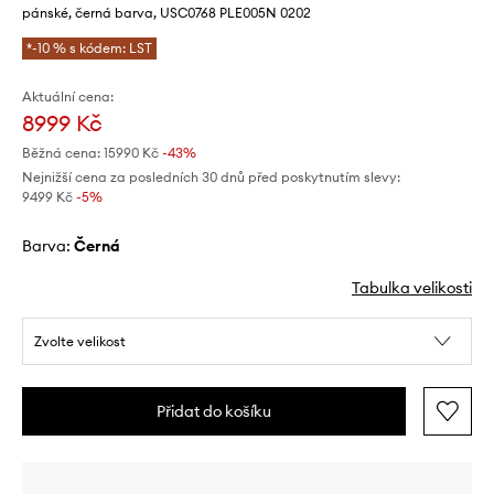
pánské, černá barva, USC0768 PLE005N 0202
*-10 % s kódem: LST
Aktuální cena:
8999 Kč
Běžná cena:
15990 Kč
-43%
Nejnižší cena za posledních 30 dnů před poskytnutím slevy:
9499 Kč
 -5%
Barva:
černá
Tabulka velikosti
Zvolte velikost
Přidat do košíku