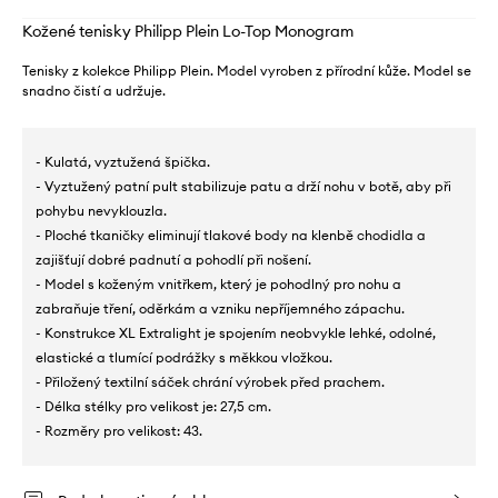
Kožené tenisky Philipp Plein Lo-Top Monogram
Tenisky z kolekce Philipp Plein. Model vyroben z přírodní kůže. Model se
snadno čistí a udržuje.
- Kulatá, vyztužená špička.
- Vyztužený patní pult stabilizuje patu a drží nohu v botě, aby při
pohybu nevyklouzla.
- Ploché tkaničky eliminují tlakové body na klenbě chodidla a
zajišťují dobré padnutí a pohodlí při nošení.
- Model s koženým vnitřkem, který je pohodlný pro nohu a
zabraňuje tření, oděrkám a vzniku nepříjemného zápachu.
- Konstrukce XL Extralight je spojením neobvykle lehké, odolné,
elastické a tlumící podrážky s měkkou vložkou.
- Přiložený textilní sáček chrání výrobek před prachem.
- Délka stélky pro velikost je: 27,5 cm.
- Rozměry pro velikost: 43.