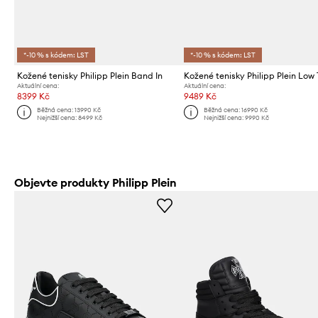
*-10 % s kódem: LST
*-10 % s kódem: LST
Kožené tenisky Philipp Plein Band In
Kožené tenisky Philipp Plein Low
Aktuální cena:
Aktuální cena:
8399 Kč
9489 Kč
Běžná cena:
13990 Kč
Běžná cena:
16990 Kč
Nejnižší cena:
8499 Kč
Nejnižší cena:
9990 Kč
Objevte produkty Philipp Plein