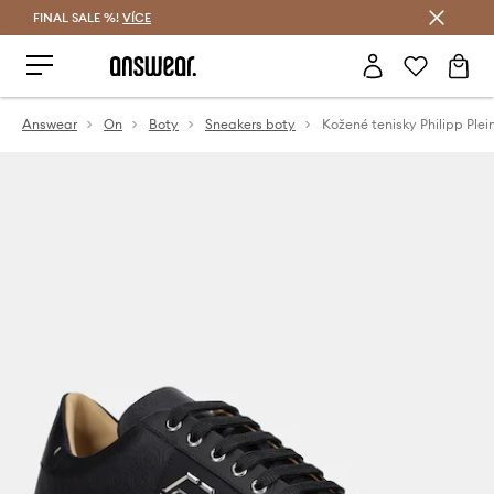
FINAL SALE %!
VÍCE
Ušetřete s Answear Club
Answear
On
Boty
Sneakers boty