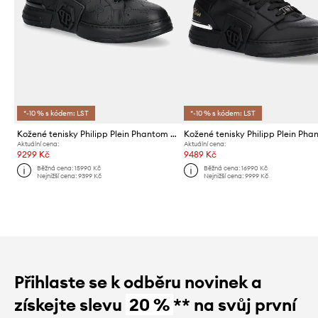
*-10 % s kódem: LST
*-10 % s kódem: LST
Kožené tenisky Philipp Plein Phantom Kicks
Aktuální cena:
Aktuální cena:
9299 Kč
9489 Kč
Běžná cena:
15990 Kč
Běžná cena:
16990 Kč
Nejnižší cena:
9399 Kč
Nejnižší cena:
9999 Kč
Přihlaste se k odběru novinek a
získejte slevu
20 %
** na svůj první