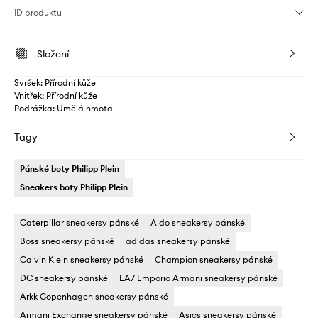
ID produktu
Složení
Svršek: Přírodní kůže
Vnitřek: Přírodní kůže
Podrážka: Umělá hmota
Tagy
Pánské boty Philipp Plein
Sneakers boty Philipp Plein
Caterpillar sneakersy pánské
Aldo sneakersy pánské
Boss sneakersy pánské
adidas sneakersy pánské
Calvin Klein sneakersy pánské
Champion sneakersy pánské
DC sneakersy pánské
EA7 Emporio Armani sneakersy pánské
Arkk Copenhagen sneakersy pánské
Armani Exchange sneakersy pánské
Asics sneakersy pánské