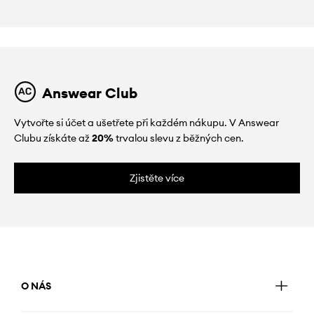
Answear Club
Vytvořte si účet a ušetřete při každém nákupu. V Answear
Clubu získáte až
20%
trvalou slevu z běžných cen.
Zjistěte více
O NÁS