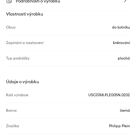
Podrobnosti o výrobku
Vlastnosti výrobku
Obuv
do kotníku
Zapínání a nastavení
šněrování
Typ podrážky
plochá
Údaje o výrobku
Kód výrobce
USC0768.PLE005N.0202
Barva
černá
Značka
Philipp Plein