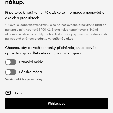
nákup.
Připojte se k naší komunitě a získejte informace o nejnovějších
akcích a produktech.
**Sleva je jednorázová, vztahuje se na nezlevněné produkty a platí při
nákupu v min. hodnotě 1 900 Kč. Slevu nelze kombinovat s jinými
akcemi a některé produkty mohou být ze slevy vyloučeny. Podrobnosti
na webové stránce:
produkty vyloučené z akce
Chceme, aby do vaší schránky přicházelo jen to, co vás
opravdu zajímá. Řekněte nám, zda vás zajímá:
Dámská móda
Pánská móda
Výběr nabídky je volitelný.
Přihlásit se