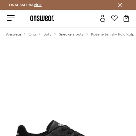
FINAL SALE %!
VÍCE
Ušetřete s Answear Club
Answear
Ona
Boty
Sneakers boty