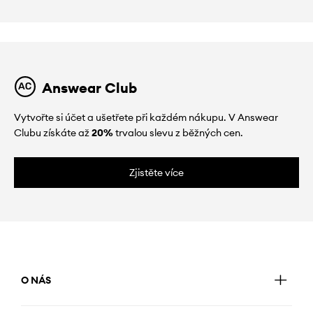
Answear Club
Vytvořte si účet a ušetřete při každém nákupu. V Answear
Clubu získáte až
20%
trvalou slevu z běžných cen.
Zjistěte více
O NÁS