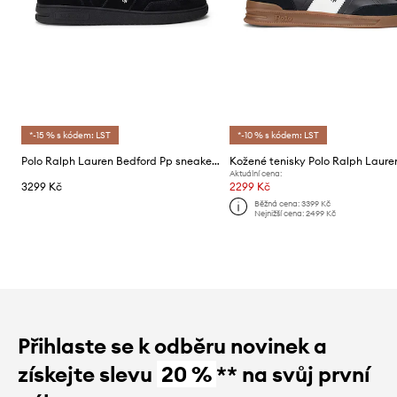
*-15 % s kódem: LST
*-10 % s kódem: LST
Polo Ralph Lauren Bedford Pp sneakers boty semišové
Aktuální cena:
3299 Kč
2299 Kč
Běžná cena:
3399 Kč
Nejnižší cena:
2499 Kč
Přihlaste se k odběru novinek a
získejte slevu
20 %
** na svůj první