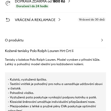
DOPRAVA ZDARMA od
1800 Kč
Doručení i do 24 hodin
VRÁCENÍ A REKLAMACE
Vrácení do 30 dnů
O produktu
Kožené tenisky Polo Ralph Lauren Hrt Crt Ii
Tenisky z kolekce Polo Ralph Lauren. Model vyroben z přírodní kůže.
Lehký a pohodlný model ideální pro každodenní nošení.
- Kulatá, vyztužená špička.
- Textilní vnitřek je pohodlný pro nohu a usnadňuje udržování obuvi
v čistotě.
- Pohodlná vložka.
- Vyztužená pata poskytuje vynikající podporu kotníku a patě.
- Klasické šněrování umožňuje individuální přizpůsobení noze.
- Mezipodešev z lehké a pružné pěny EVA poskytuje optimální
odpružení.