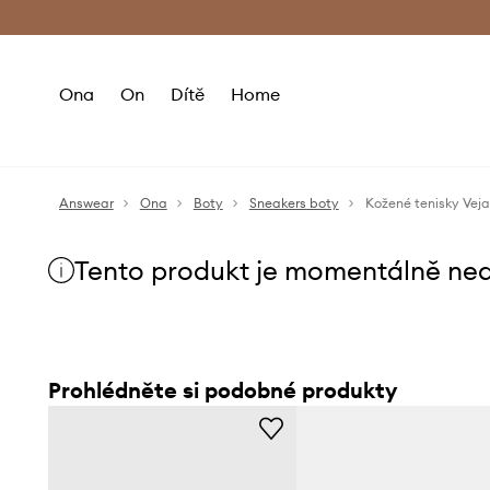
Premium Fashion Benefits
Doručení a vr
Ona
On
Dítě
Home
Answear
Ona
Boty
Sneakers boty
Kožené tenisky Vej
Tento produkt je momentálně ne
Prohlédněte si podobné produkty