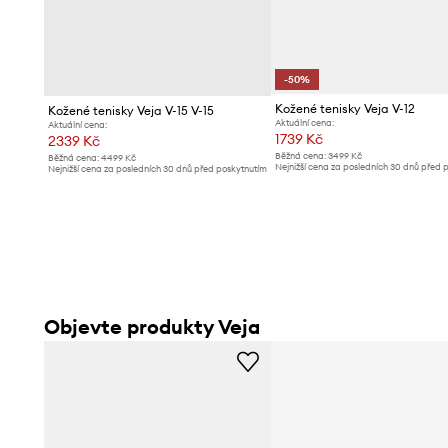
-50%
Kožené tenisky Veja V-12
Kožené tenisky Veja V-15 V-15
Aktuální cena:
Aktuální cena:
1739 Kč
2339 Kč
Běžná cena:
3499 Kč
Běžná cena:
4499 Kč
Nejnižší cena za posledních 30 dnů před 
Nejnižší cena za posledních 30 dnů před poskytnutím
slevy:
3499 Kč
slevy:
2469 Kč
Objevte produkty Veja