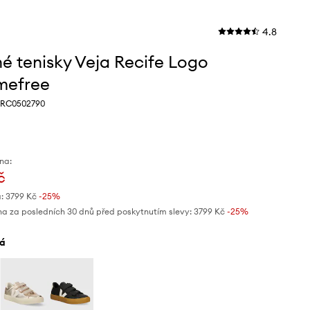
4.8
é tenisky Veja Recife Logo
mefree
, RC0502790
na:
č
:
3799 Kč
-25%
na za posledních 30 dnů před poskytnutím slevy:
3799 Kč
 -25%
lá