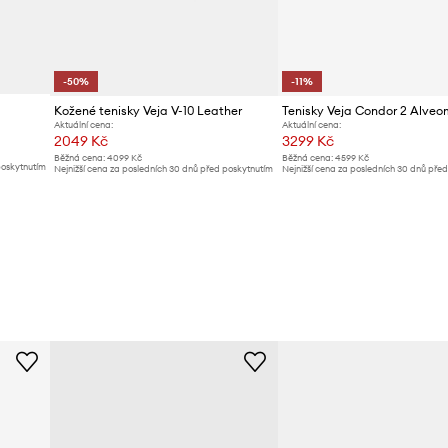
-50%
-11%
Kožené tenisky Veja V-10 Leather
Tenisky Veja Condor 2 Alve
Aktuální cena:
Aktuální cena:
2049 Kč
3299 Kč
Běžná cena:
4099 Kč
Běžná cena:
4599 Kč
poskytnutím
Nejnižší cena za posledních 30 dnů před poskytnutím
Nejnižší cena za posledních 30 dnů pře
slevy:
4099 Kč
slevy:
3738 Kč