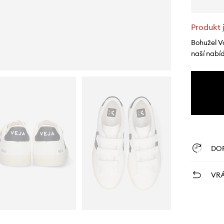
Produkt 
Bohužel V
naší nabí
DO
VRÁ