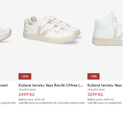
-12%
-11%
omesh
Kožené tenisky Veja Recife Chfree Logo Chromefree
Kožené tenisky Veja V-15 Le
Aktuální cena:
Aktuální cena:
2499 Kč
3299 Kč
Běžná cena:
3799 Kč
Běžná cena:
4599 Kč
d poskytnutím
Nejnižší cena za posledních 30 dnů před poskytnutím
Nejnižší cena za posledních 30 dnů př
slevy:
2849 Kč
slevy:
3739 Kč