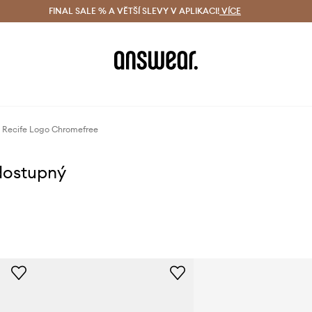
ácení zdarma (od 1800 Kč)
FINAL SALE % A VĚTŠÍ SLEVY V APLIKACI!
Doručení i do 24 h
VÍCE
Ušetřete s 
a Recife Logo Chromefree
dostupný