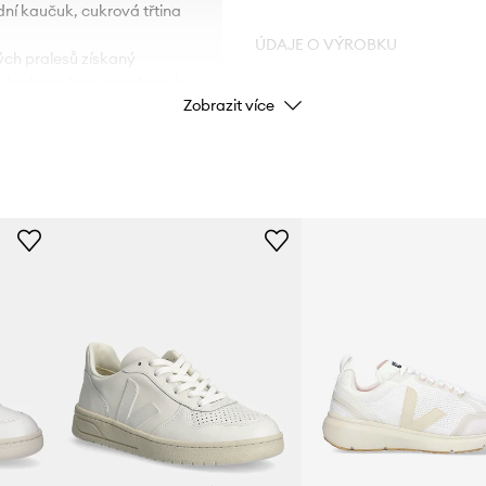
dní kaučuk, cukrová třtina
ÚDAJE O VÝROBKU
ých pralesů získaný
 hodnotu lesa a podporuje
Zobrazit více
Kód výrobce
podšívka díky své síťované
ou úroveň prodyšnosti.
Barva
Značka
Výrobce
ID produktu