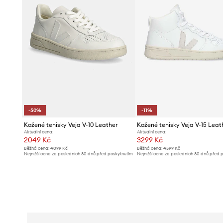
-50%
-11%
Kožené tenisky Veja V-10 Leather
Kožené tenisky Veja V-15 Leat
Aktuální cena:
Aktuální cena:
2049 Kč
3299 Kč
Běžná cena:
4099 Kč
Běžná cena:
4599 Kč
Nejnižší cena za posledních 30 dnů před poskytnutím
Nejnižší cena za posledních 30 dnů před 
slevy:
4099 Kč
slevy:
3739 Kč