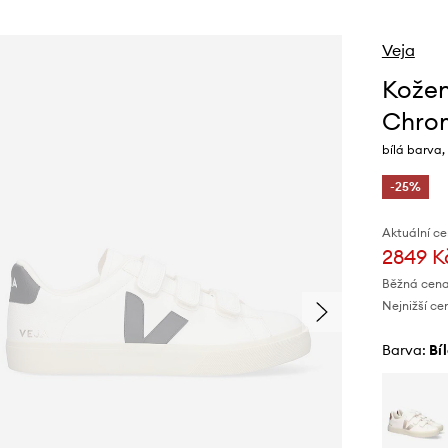
Veja
Kožen
Chro
bílá barva
-25%
Aktuální ce
2849 K
Běžná cena
Nejnižší ce
Barva:
bí