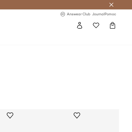
Answear Club
- 20 % na první objednávku
Answear Club
Journal
Pomoc