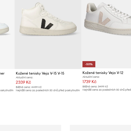
-50%
Kožené tenisky Veja V-12
her
Kožené tenisky Veja V-15 V-15
Aktuální cena:
Aktuální cena:
1739 Kč
2339 Kč
Běžná cena:
3499 Kč
Běžná cena:
4499 Kč
Nejnižší cena za posledních 30 dnů pře
poskytnutím
Nejnižší cena za posledních 30 dnů před poskytnutím
slevy:
3499 Kč
slevy:
2469 Kč