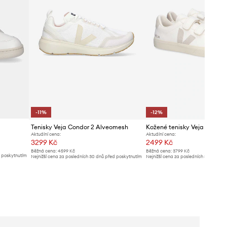
-11%
-12%
Tenisky Veja Condor 2 Alveomesh
Aktuální cena:
Aktuální cena:
3299 Kč
2499 Kč
Běžná cena:
4599 Kč
Běžná cena:
3799 Kč
d poskytnutím
Nejnižší cena za posledních 30 dnů před poskytnutím
Nejnižší cena za posledních 30 dnů př
slevy:
3738 Kč
slevy:
2849 Kč