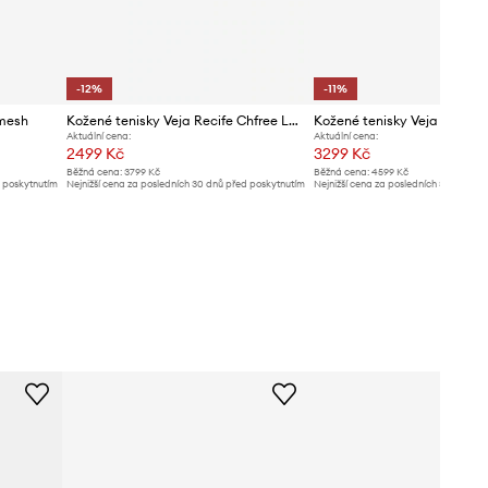
-12%
-11%
omesh
Kožené tenisky Veja Recife Chfree Logo Chromefree
Kožené tenisky Veja V-15 Le
Aktuální cena:
Aktuální cena:
2499 Kč
3299 Kč
Běžná cena:
3799 Kč
Běžná cena:
4599 Kč
d poskytnutím
Nejnižší cena za posledních 30 dnů před poskytnutím
Nejnižší cena za posledních 30 dnů př
slevy:
2849 Kč
slevy:
3739 Kč