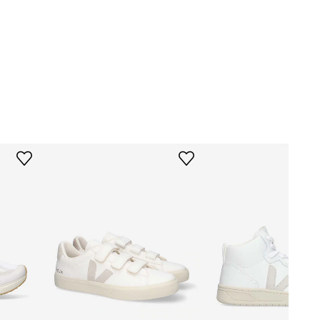
RC0502790
bílá
Veja