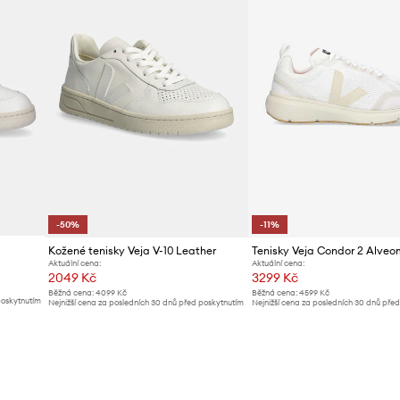
-50%
-11%
Kožené tenisky Veja V-10 Leather
Tenisky Veja Condor 2 Alve
Aktuální cena:
Aktuální cena:
2049 Kč
3299 Kč
Běžná cena:
4099 Kč
Běžná cena:
4599 Kč
poskytnutím
Nejnižší cena za posledních 30 dnů před poskytnutím
Nejnižší cena za posledních 30 dnů pře
slevy:
4099 Kč
slevy:
3738 Kč