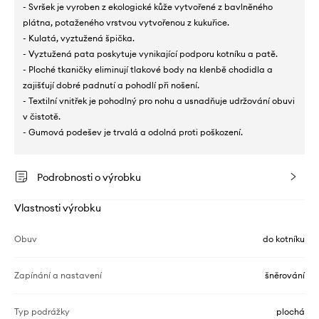
- Svršek je vyroben z ekologické kůže vytvořené z bavlněného
plátna, potaženého vrstvou vytvořenou z kukuřice.
- Kulatá, vyztužená špička.
- Vyztužená pata poskytuje vynikající podporu kotníku a patě.
- Ploché tkaničky eliminují tlakové body na klenbě chodidla a
zajišťují dobré padnutí a pohodlí při nošení.
- Textilní vnitřek je pohodlný pro nohu a usnadňuje udržování obuvi
v čistotě.
- Gumová podešev je trvalá a odolná proti poškození.
Podrobnosti o výrobku
Vlastnosti výrobku
Obuv
do kotníku
Zapínání a nastavení
šněrování
Typ podrážky
plochá