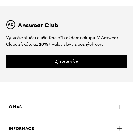
Answear Club
Vytvořte si účet a ušetřete při každém nákupu. V Answear
Clubu získáte až
20%
trvalou slevu z běžných cen.
Zjistěte více
O NÁS
INFORMACE