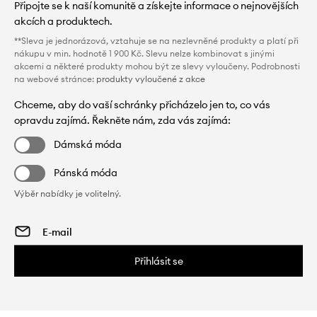
Připojte se k naší komunitě a získejte informace o nejnovějších
akcích a produktech.
**Sleva je jednorázová, vztahuje se na nezlevněné produkty a platí při
nákupu v min. hodnotě 1 900 Kč. Slevu nelze kombinovat s jinými
akcemi a některé produkty mohou být ze slevy vyloučeny. Podrobnosti
na webové stránce:
produkty vyloučené z akce
Chceme, aby do vaší schránky přicházelo jen to, co vás
opravdu zajímá. Řekněte nám, zda vás zajímá:
Dámská móda
Pánská móda
Výběr nabídky je volitelný.
Přihlásit se