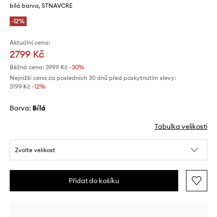
bílá barva, STNAVCRE
-12%
Aktuální cena:
2799 Kč
Běžná cena:
3999 Kč
-30%
Nejnižší cena za posledních 30 dnů před poskytnutím slevy:
3199 Kč
 -12%
Barva:
bílá
Tabulka velikosti
Zvolte velikost
Přidat do košíku