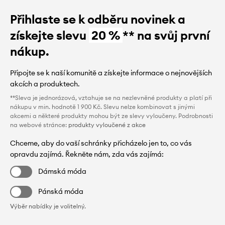
Přihlaste se k odběru novinek a
získejte slevu
20 %
** na svůj první
nákup.
Připojte se k naší komunitě a získejte informace o nejnovějších
akcích a produktech.
**Sleva je jednorázová, vztahuje se na nezlevněné produkty a platí při
nákupu v min. hodnotě 1 900 Kč. Slevu nelze kombinovat s jinými
akcemi a některé produkty mohou být ze slevy vyloučeny. Podrobnosti
na webové stránce:
produkty vyloučené z akce
Chceme, aby do vaší schránky přicházelo jen to, co vás
opravdu zajímá. Řekněte nám, zda vás zajímá:
Dámská móda
Pánská móda
Výběr nabídky je volitelný.