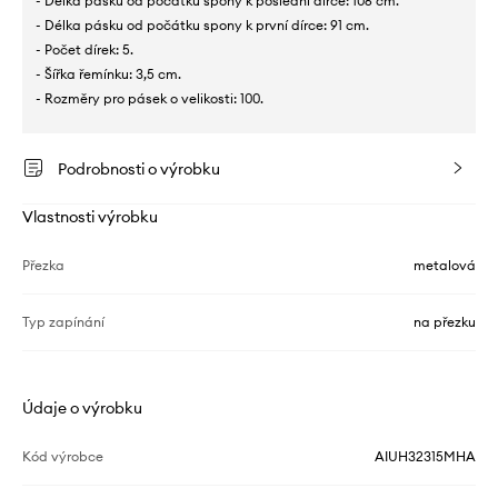
- Délka pásku od počátku spony k poslední dírce: 106 cm.
- Délka pásku od počátku spony k první dírce: 91 cm.
- Počet dírek: 5.
- Šířka řemínku: 3,5 cm.
- Rozměry pro pásek o velikosti: 100.
Podrobnosti o výrobku
Vlastnosti výrobku
Přezka
metalová
Typ zapínání
na přezku
Údaje o výrobku
Kód výrobce
AIUH32315MHA