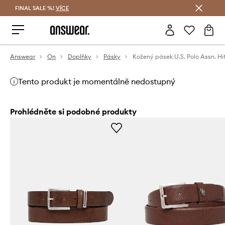
FINAL SALE %!
VÍCE
Ušetřete s Answear Club
Answear
On
Doplňky
Pásky
Tento produkt je momentálně nedostupný
Prohlédněte si podobné produkty