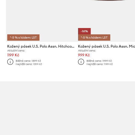
-16%
*-5 % s kódem: LST
*-5 % s kódem: LST
Kožený pásek U.S. Polo Assn. Hitchcock
Aktuální cena:
Aktuální cena:
1199 Kč
999 Kč
Běžná cena:
1899 Kč
Běžná cena:
1999 Kč
Nejnižší cena:
1319 Kč
Nejnižší cena:
1199 Kč