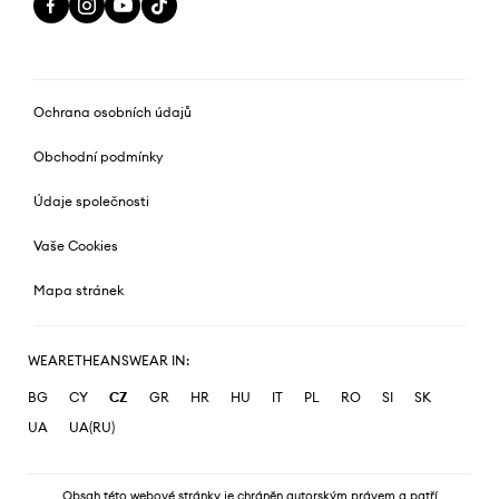
Ochrana osobních údajů
Obchodní podmínky
Údaje společnosti
Vaše Cookies
Mapa stránek
WEARETHEANSWEAR IN:
BG
CY
CZ
GR
HR
HU
IT
PL
RO
SI
SK
UA
UA(RU)
Obsah této webové stránky je chráněn autorským právem a patří