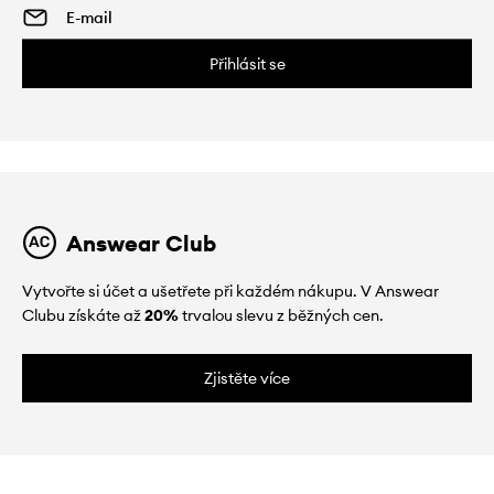
Přihlásit se
Answear Club
Vytvořte si účet a ušetřete při každém nákupu. V Answear
Clubu získáte až
20%
trvalou slevu z běžných cen.
Zjistěte více