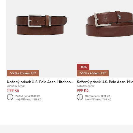
-16%
*-5 % s kódem: LST
*-5 % s kódem: LST
Kožený pásek U.S. Polo Assn. Hitchcock
Aktuální cena:
Aktuální cena:
1199 Kč
999 Kč
Běžná cena:
1899 Kč
Běžná cena:
1999 Kč
Nejnižší cena:
1319 Kč
Nejnižší cena:
1199 Kč