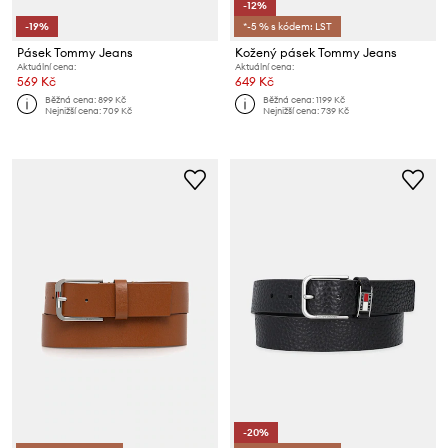
-12%
-19%
*-5 % s kódem: LST
Pásek Tommy Jeans
Kožený pásek Tommy Jeans
Aktuální cena:
Aktuální cena:
569 Kč
649 Kč
Běžná cena:
899 Kč
Běžná cena:
1199 Kč
Nejnižší cena:
709 Kč
Nejnižší cena:
739 Kč
-20%