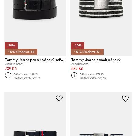
-10%
-20%
*-5 % s kódem: LST
*-5 % s kódem: LST
Tommy Jeans pásek pánský kožený
Tommy Jeans pásek pánský
Aktuální cena:
Aktuální cena:
739 Kč
589 Kč
Běžná cena:
1199 Kč
Běžná cena:
879 Kč
Nejnižší cena:
829 Kč
Nejnižší cena:
739 Kč