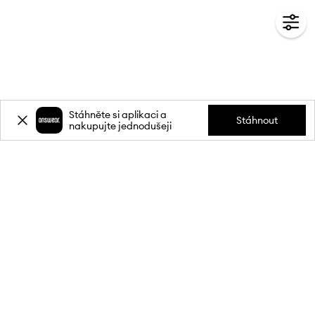
Stáhněte si aplikaci a
Stáhnout
nakupujte jednodušeji
Přihlaste se k odběru novinek a
získejte slevu
20 %
** na svůj první