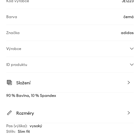
Kód výrobce
JE1223
Barva
černá
Značka
adidas
Výrobce
ID produktu
Složení
90 % Bavlna, 10 % Spandex
Rozměry
Pas (výška)
:
vysoký
Střih
:
Slim fit