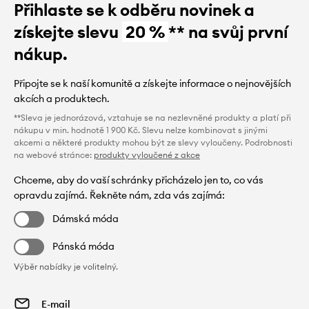
Přihlaste se k odběru novinek a
získejte slevu
20 %
** na svůj první
nákup.
Připojte se k naší komunitě a získejte informace o nejnovějších
akcích a produktech.
**Sleva je jednorázová, vztahuje se na nezlevněné produkty a platí při
nákupu v min. hodnotě 1 900 Kč. Slevu nelze kombinovat s jinými
akcemi a některé produkty mohou být ze slevy vyloučeny. Podrobnosti
na webové stránce:
produkty vyloučené z akce
Chceme, aby do vaší schránky přicházelo jen to, co vás
opravdu zajímá. Řekněte nám, zda vás zajímá:
Dámská móda
Pánská móda
Výběr nabídky je volitelný.