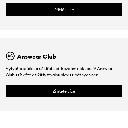
Přihlásit se
Answear Club
Vytvořte si účet a ušetřete při každém nákupu. V Answear
Clubu získáte až
20%
trvalou slevu z běžných cen.
Zjistěte více