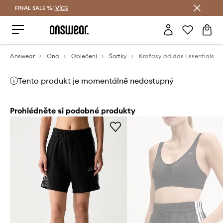
FINAL SALE %!
VÍCE
Ušetřete s Answear Club
Answear
Ona
Oblečení
Šortky
Kraťasy adidas Essentials
Tento produkt je momentálně nedostupný
Prohlédněte si podobné produkty