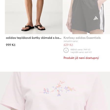
adidas teplákové šortky dámské s bavlnou Leopard Pack
Kraťasy adidas Essentials
Aktuální cena:
999 Kč
629 Kč
Běžná cena:
749 Kč
Nejnižší cena:
669 Kč
Produkt již není dostupný