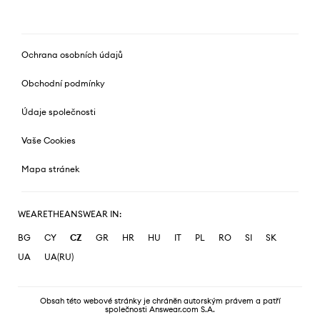
Ochrana osobních údajů
Obchodní podmínky
Údaje společnosti
Vaše Cookies
Mapa stránek
WEARETHEANSWEAR IN:
BG
CY
CZ
GR
HR
HU
IT
PL
RO
SI
SK
UA
UA(RU)
Obsah této webové stránky je chráněn autorským právem a patří
společnosti Answear.com S.A.