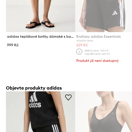
adidas teplákové šortky dámské s bavlnou Leopard Pack
Kraťasy adidas Essentials
Aktuální cena:
999 Kč
629 Kč
Běžná cena:
749 Kč
Nejnižší cena:
669 Kč
Produkt již není dostupný
Objevte produkty adidas