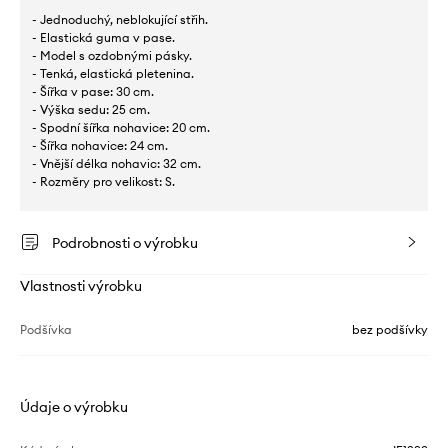
- Jednoduchý, neblokující střih.
- Elastická guma v pase.
- Model s ozdobnými pásky.
- Tenká, elastická pletenina.
- Šířka v pase: 30 cm.
- Výška sedu: 25 cm.
- Spodní šířka nohavice: 20 cm.
- Šířka nohavice: 24 cm.
- Vnější délka nohavic: 32 cm.
- Rozměry pro velikost: S.
Podrobnosti o výrobku
Vlastnosti výrobku
Podšívka
bez podšívky
Údaje o výrobku