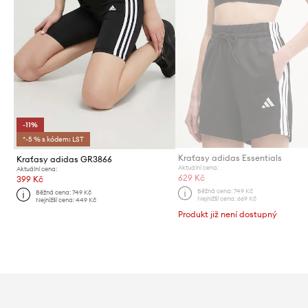
-11%
*-5 % s kódem: LST
Kraťasy adidas Essentials
Kraťasy adidas GR3866
Aktuální cena:
Aktuální cena:
629 Kč
399 Kč
Běžná cena:
749 Kč
Běžná cena:
749 Kč
Nejnižší cena:
669 Kč
Nejnižší cena:
449 Kč
Produkt již není dostupný