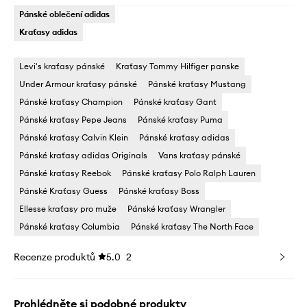
Pánské oblečení adidas
Kraťasy adidas
Levi's kraťasy pánské
Kraťasy Tommy Hilfiger panske
Under Armour kraťasy pánské
Pánské kraťasy Mustang
Pánské kraťasy Champion
Pánské kraťasy Gant
Pánské kraťasy Pepe Jeans
Pánské kraťasy Puma
Pánské kraťasy Calvin Klein
Pánské kraťasy adidas
Pánské kraťasy adidas Originals
Vans kraťasy pánské
Pánské kraťasy Reebok
Pánské kraťasy Polo Ralph Lauren
Pánské Kraťasy Guess
Pánské kraťasy Boss
Ellesse kraťasy pro muže
Pánské kraťasy Wrangler
Pánské kraťasy Columbia
Pánské kraťasy The North Face
Recenze produktů
5.0
2
Prohlédněte si podobné produkty