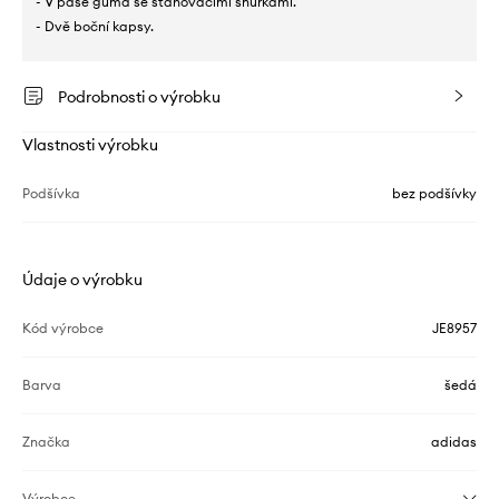
- V pase guma se stahovacími šňůrkami.
- Dvě boční kapsy.
Podrobnosti o výrobku
Vlastnosti výrobku
Podšívka
bez podšívky
Údaje o výrobku
Kód výrobce
JE8957
Barva
šedá
Značka
adidas
Výrobce