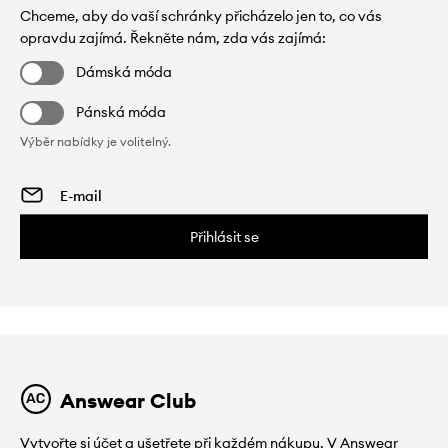
Chceme, aby do vaší schránky přicházelo jen to, co vás
opravdu zajímá. Řekněte nám, zda vás zajímá:
Dámská móda
Pánská móda
Výběr nabídky je volitelný.
Přihlásit se
Answear Club
Vytvořte si účet a ušetřete při každém nákupu. V Answear