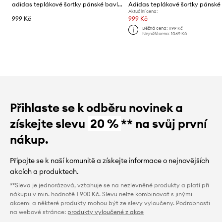
adidas teplákové šortky pánské bavlněné
Aktuální cena:
999 Kč
999 Kč
Běžná cena:
1199 Kč
Nejnižší cena:
1069 Kč
Přihlaste se k odběru novinek a
získejte slevu
20 %
** na svůj první
nákup.
Připojte se k naší komunitě a získejte informace o nejnovějších
akcích a produktech.
**Sleva je jednorázová, vztahuje se na nezlevněné produkty a platí při
nákupu v min. hodnotě 1 900 Kč. Slevu nelze kombinovat s jinými
akcemi a některé produkty mohou být ze slevy vyloučeny. Podrobnosti
na webové stránce:
produkty vyloučené z akce