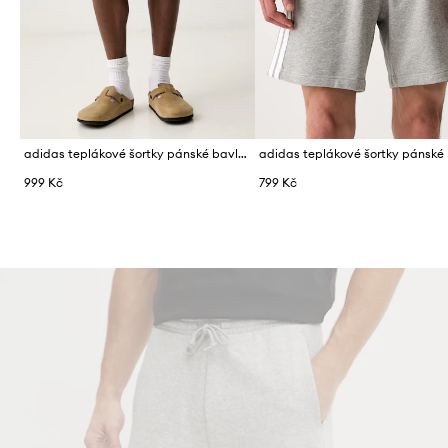
adidas teplákové šortky pánské bavlněné
999 Kč
799 Kč