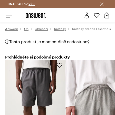
FINAL SALE %!
VÍCE
Ušetřete s Answear Club
Answear
On
Oblečení
Kraťasy
Kraťasy adidas Essentials
Tento produkt je momentálně nedostupný
Prohlédněte si podobné produkty