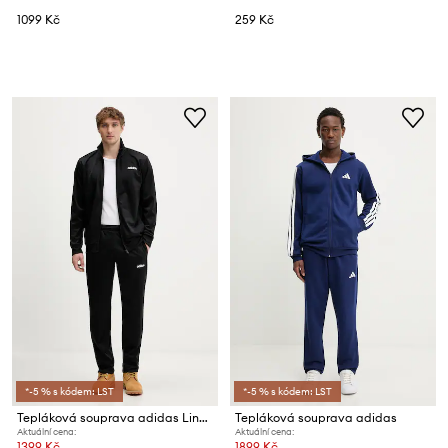
1099 Kč
259 Kč
*-5 % s kódem: LST
*-5 % s kódem: LST
Tepláková souprava adidas Linear
Tepláková souprava adidas
Aktuální cena:
Aktuální cena:
1399 Kč
1899 Kč