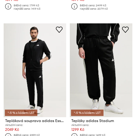
Běžná cena:
1799 Kč
Běžná cena:
2499 Kč
Nejnižší cena:
1419 Kč
Nejnižší cena:
2079 Kč
*-5 % s kódem: LST
*-5 % s kódem: LST
Tepláková souprava adidas Essentials
Tepláky adidas Stadium
Aktuální cena:
Aktuální cena:
2049 Kč
1299 Kč
Běžná cena:
2399 Kč
Běžná cena:
1699 Kč