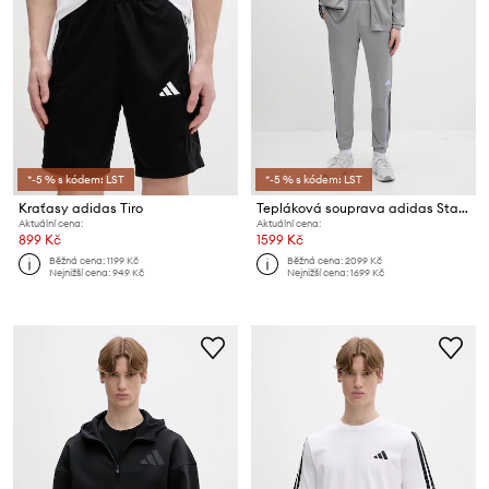
*-5 % s kódem: LST
*-5 % s kódem: LST
Kraťasy adidas Tiro
Tepláková souprava adidas Stadium
Aktuální cena:
Aktuální cena:
899 Kč
1599 Kč
Běžná cena:
1199 Kč
Běžná cena:
2099 Kč
Nejnižší cena:
949 Kč
Nejnižší cena:
1699 Kč