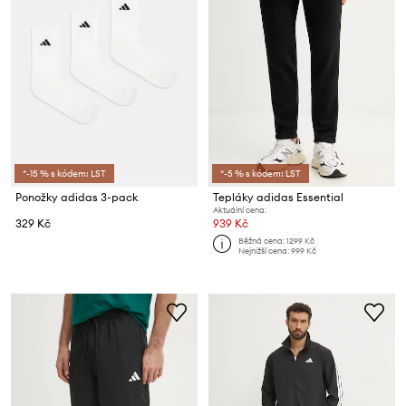
*-15 % s kódem: LST
*-5 % s kódem: LST
Ponožky adidas 3-pack
Tepláky adidas Essential
Aktuální cena:
329 Kč
939 Kč
Běžná cena:
1299 Kč
Nejnižší cena:
999 Kč