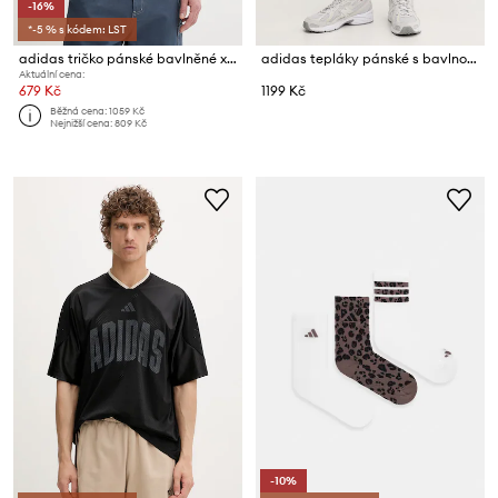
-16%
*-5 % s kódem: LST
adidas tričko pánské bavlněné x Z.N.E
adidas tepláky pánské s bavlnou Essentials Feelcozy
Aktuální cena:
679 Kč
1199 Kč
Běžná cena:
1059 Kč
Nejnižší cena:
809 Kč
-10%