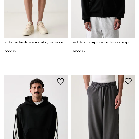
adidas teplákové šortky pánské bavlněné
adidas rozepínací mikina s kapucí pánská bavlněná
999 Kč
1699 Kč