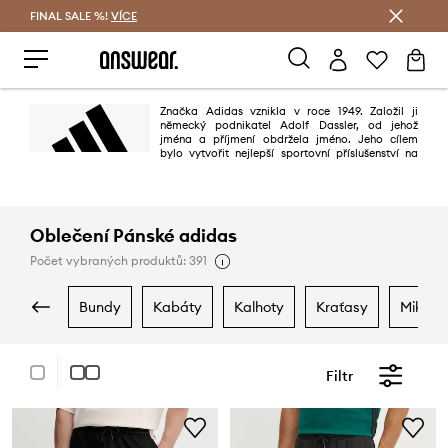
FINAL SALE %!
VÍCE
Ušetřete s Answear Club
Značka Adidas vznikla v roce 1949. Založil ji
německý podnikatel Adolf Dassler, od jehož
jména a příjmení obdržela jméno. Jeho cílem
bylo vytvořit nejlepší sportovní příslušenství na
světě. Mělo se to povést díky třem principům: projektování nejlepší obuvi
pro sportovní použití, ochraně sportovců před zraněním a zajištění vysoké
trvanlivosti výrobků. Povedlo se to stoprocentně.
Oblečení Pánské adidas
Počet vybraných produktů: 391
bundy
kabáty
kalhoty
kraťasy
mikiny
Filtr