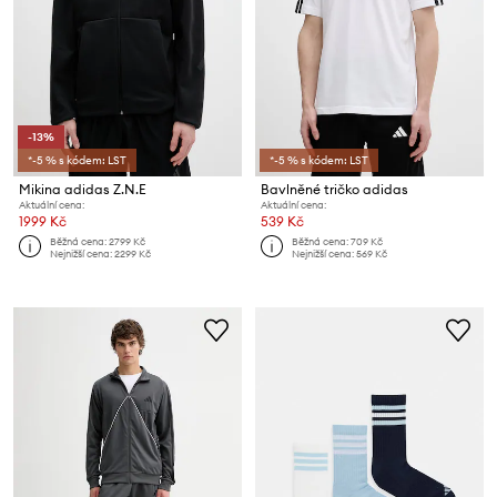
-13%
*-5 % s kódem: LST
*-5 % s kódem: LST
Mikina adidas Z.N.E
Bavlněné tričko adidas
Aktuální cena:
Aktuální cena:
1999 Kč
539 Kč
Běžná cena:
2799 Kč
Běžná cena:
709 Kč
Nejnižší cena:
2299 Kč
Nejnižší cena:
569 Kč