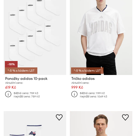
-18%
*-5 % s kódem: LST
*-5 % s kódem: LST
Ponožky adidas 10-pack
Tričko adidas
Aktuální cena:
Aktuální cena:
619 Kč
999 Kč
Běžná cena:
759 Kč
Běžná cena:
1199 Kč
Nejnižší cena:
759 Kč
Nejnižší cena:
1069 Kč