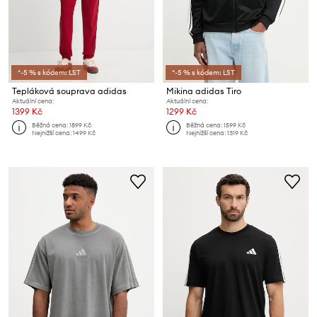
*-5 % s kódem: LST
*-5 % s kódem: LST
Tepláková souprava adidas
Mikina adidas Tiro
Aktuální cena:
Aktuální cena:
1399 Kč
1299 Kč
Běžná cena:
1899 Kč
Běžná cena:
1599 Kč
Nejnižší cena:
1499 Kč
Nejnižší cena:
1319 Kč