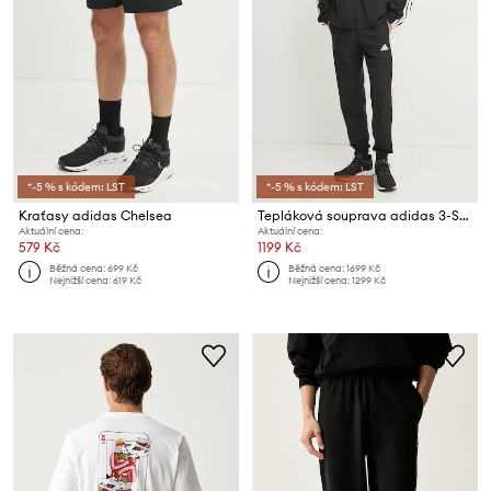
*-5 % s kódem: LST
*-5 % s kódem: LST
Kraťasy adidas Chelsea
Tepláková souprava adidas 3-Stripes
Aktuální cena:
Aktuální cena:
579 Kč
1199 Kč
Běžná cena:
699 Kč
Běžná cena:
1699 Kč
Nejnižší cena:
619 Kč
Nejnižší cena:
1299 Kč