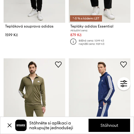
*-5 % s kódem: LST
Tepláková souprava adidas
Tepláky adidas Essential
Aktuální cena:
1599 Kč
879 Kč
Běžná cena:
1099 Kč
Nejnižší cena:
929 Kč
Stáhněte si aplikaci a
Stáhnout
nakupujte jednodušeji