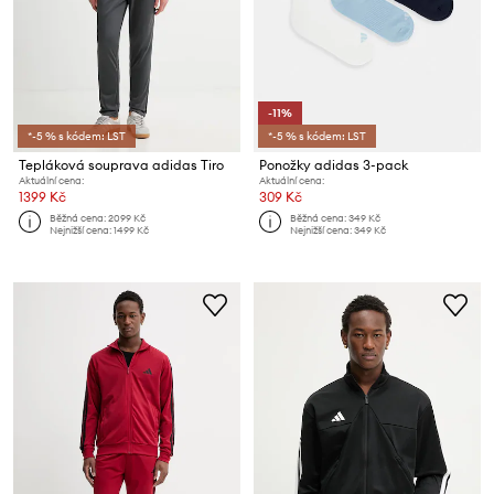
-11%
*-5 % s kódem: LST
*-5 % s kódem: LST
Tepláková souprava adidas Tiro
Ponožky adidas 3-pack
Aktuální cena:
Aktuální cena:
1399 Kč
309 Kč
Běžná cena:
2099 Kč
Běžná cena:
349 Kč
Nejnižší cena:
1499 Kč
Nejnižší cena:
349 Kč