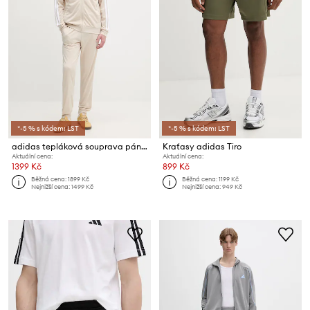
*-5 % s kódem: LST
*-5 % s kódem: LST
adidas tepláková souprava pánská
Kraťasy adidas Tiro
Aktuální cena:
Aktuální cena:
1399 Kč
899 Kč
Běžná cena:
1899 Kč
Běžná cena:
1199 Kč
Nejnižší cena:
1499 Kč
Nejnižší cena:
949 Kč