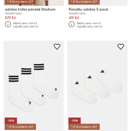
*-5 % s kódem: LST
*-5 % s kódem: LST
adidas tričko pánské Stadium
Ponožky adidas 3-pack
Aktuální cena:
Aktuální cena:
879 Kč
419 Kč
Běžná cena:
1199 Kč
Běžná cena:
469 Kč
Nejnižší cena:
899 Kč
Nejnižší cena:
469 Kč
-15%
-10%
*-5 % s kódem: LST
*-5 % s kódem: LST