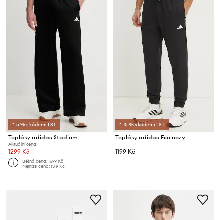
*-5 % s kódem: LST
*-15 % s kódem: LST
Tepláky adidas Stadium
Tepláky adidas Feelcozy
Aktuální cena:
1299 Kč
1199 Kč
Běžná cena:
1699 Kč
Nejnižší cena:
1319 Kč