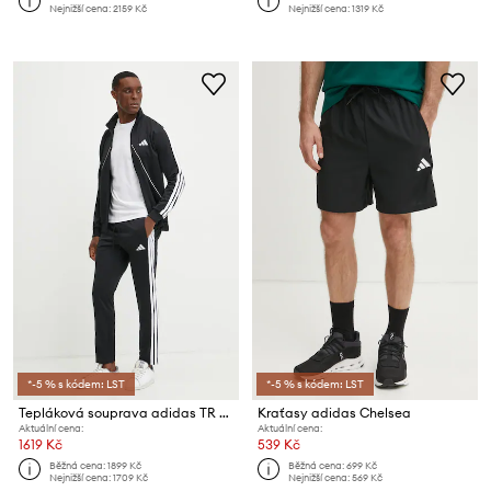
Nejnižší cena:
2159 Kč
Nejnižší cena:
1319 Kč
*-5 % s kódem: LST
*-5 % s kódem: LST
Tepláková souprava adidas TR TIRO TS
Kraťasy adidas Chelsea
Aktuální cena:
Aktuální cena:
1619 Kč
539 Kč
Běžná cena:
1899 Kč
Běžná cena:
699 Kč
Nejnižší cena:
1709 Kč
Nejnižší cena:
569 Kč