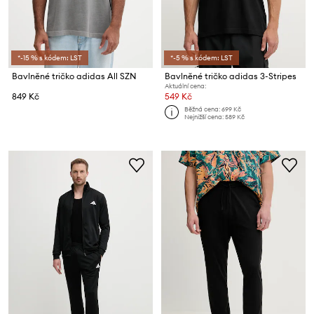
*-15 % s kódem: LST
*-5 % s kódem: LST
Bavlněné tričko adidas All SZN
Bavlněné tričko adidas 3-Stripes
Aktuální cena:
849 Kč
549 Kč
Běžná cena:
699 Kč
Nejnižší cena:
589 Kč