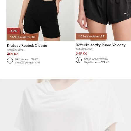
-50%
*-5 % s kódem: LST
*-5 % s kódem: LST
Běžecké šortky Puma Velocity
Kraťasy Reebok Classic
Aktuální cena:
Aktuální cena:
549 Kč
409 Kč
Běžná cena:
939 Kč
Běžná cena:
819 Kč
Nejnižší cena:
579 Kč
Nejnižší cena:
819 Kč