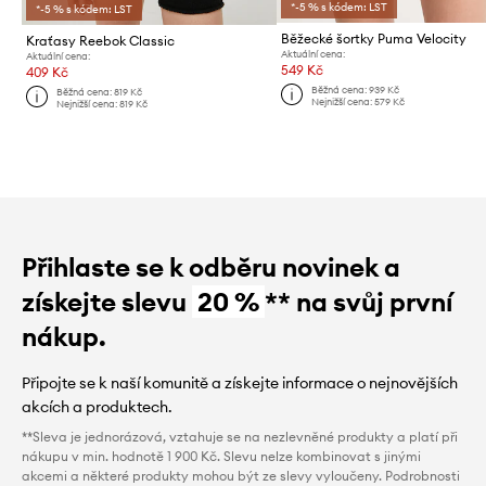
*-5 % s kódem: LST
*-5 % s kódem: LST
Běžecké šortky Puma Velocity
Kraťasy Reebok Classic
Aktuální cena:
Aktuální cena:
549 Kč
409 Kč
Běžná cena:
939 Kč
Běžná cena:
819 Kč
Nejnižší cena:
579 Kč
Nejnižší cena:
819 Kč
Přihlaste se k odběru novinek a
získejte slevu
20 %
** na svůj první
nákup.
Připojte se k naší komunitě a získejte informace o nejnovějších
akcích a produktech.
**Sleva je jednorázová, vztahuje se na nezlevněné produkty a platí při
nákupu v min. hodnotě 1 900 Kč. Slevu nelze kombinovat s jinými
akcemi a některé produkty mohou být ze slevy vyloučeny. Podrobnosti