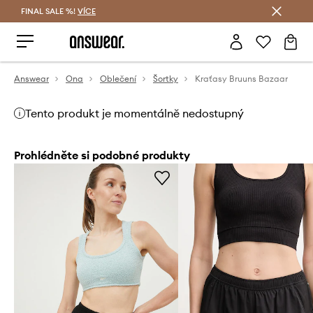
FINAL SALE %!
VÍCE
Ušetřete s Answear Club
Answear
Ona
Oblečení
Šortky
Kraťasy Bruuns Bazaar
Tento produkt je momentálně nedostupný
Prohlédněte si podobné produkty