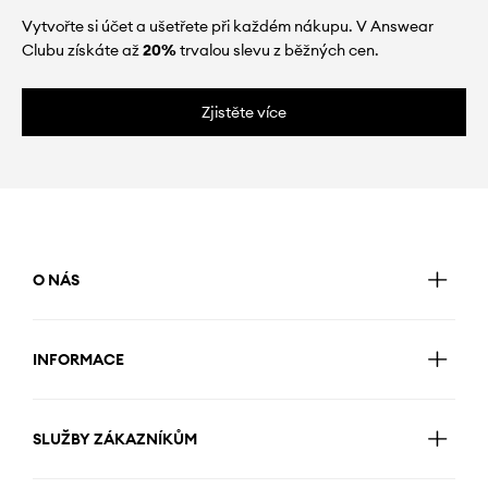
Vytvořte si účet a ušetřete při každém nákupu. V Answear
Clubu získáte až
20%
trvalou slevu z běžných cen.
Zjistěte více
O NÁS
INFORMACE
SLUŽBY ZÁKAZNÍKŮM