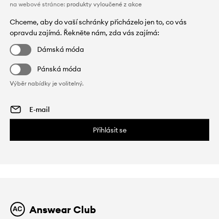
na webové stránce:
produkty vyloučené z akce
Chceme, aby do vaší schránky přicházelo jen to, co vás
opravdu zajímá. Řekněte nám, zda vás zajímá:
Dámská móda
Pánská móda
Výběr nabídky je volitelný.
Přihlásit se
Answear Club