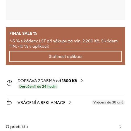
FINAL SALE %
*-5 % s kódem: LST při nákupu za min. 2 200 Kč. S kódem
FIN: -10 % v aplikaci!
Stáhnout aplikaci
DOPRAVA ZDARMA od
1800 Kč
Doručení i do 24 hodin
VRÁCENÍ A REKLAMACE
Vrácení do 30 dnů
O produktu