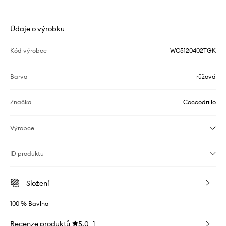
Údaje o výrobku
Kód výrobce
WC5120402TGK
Barva
růžová
Značka
Coccodrillo
Výrobce
ID produktu
Složení
100 % Bavlna
Recenze produktů
5.0
1