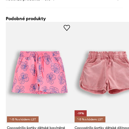
Podobné produkty
-19%
*-15 % s kódem: LST
*-5 % s kódem: LST
Coccodrillo šortky dětské bavlněné
Coccodrillo šortky dětské džínov