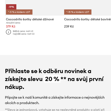
-19%
*-5 % s kódem: LST
*-15 % s kódem: LST
Coccodrillo šortky dětské džínové
Coccodrillo šortky dětské bavln
Aktuální cena:
379 Kč
239 Kč
Běžná cena:
469 Kč
Nejnižší cena:
469 Kč
Přihlaste se k odběru novinek a
získejte slevu
20 %
** na svůj první
nákup.
Připojte se k naší komunitě a získejte informace o nejnovějších
akcích a produktech.
**Sleva je jednorázová, vztahuje se na nezlevněné produkty a platí při