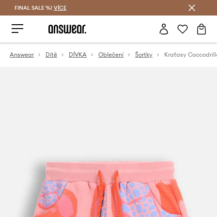
FINAL SALE %!
VÍCE
Ušetřete s Answear Club
Answear
Dítě
DÍVKA
Oblečení
Šortky
Kraťasy Coccodrill