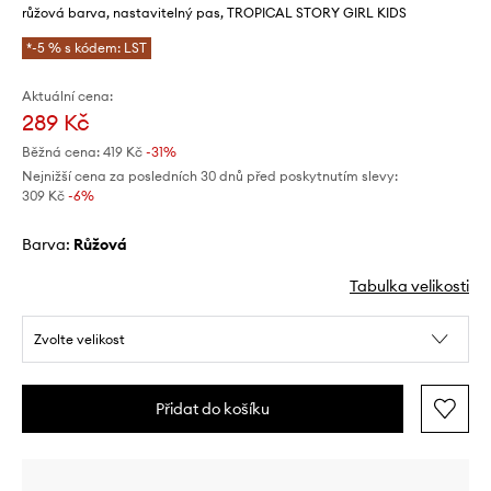
růžová barva, nastavitelný pas, TROPICAL STORY GIRL KIDS
*-5 % s kódem: LST
Aktuální cena:
289 Kč
Běžná cena:
419 Kč
-31%
Nejnižší cena za posledních 30 dnů před poskytnutím slevy:
309 Kč
 -6%
Barva:
růžová
Tabulka velikosti
Zvolte velikost
Přidat do košíku