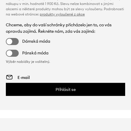
nákupu v min. hodnotě 1 900 Kč. Slevu nelze kombinovat s jinými
akcemi a některé produkty mohou být ze slevy vyloučeny. Podrobnosti
na webové stránce:
produkty vyloučené z akce
Chceme, aby do vaší schránky přicházelo jen to, co vás
opravdu zajímá. Řekněte nám, zda vás zajímá:
Dámská móda
Pánská móda
Výběr nabídky je volitelný.
Přihlásit se