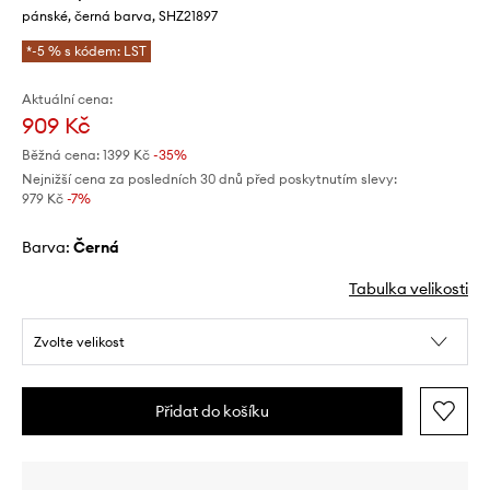
pánské, černá barva, SHZ21897
*-5 % s kódem: LST
Aktuální cena:
909 Kč
Běžná cena:
1399 Kč
-35%
Nejnižší cena za posledních 30 dnů před poskytnutím slevy:
979 Kč
 -7%
Barva:
černá
Tabulka velikosti
Zvolte velikost
Přidat do košíku