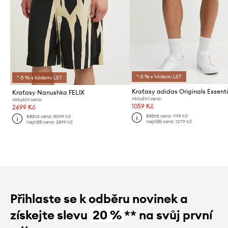
*-5 % s kódem: LST
*-5 % s kódem: LST
Kraťasy adidas Originals Essenti
Kraťasy Nanushka FELIX
Aktuální cena:
Aktuální cena:
1059 Kč
2699 Kč
Běžná cena:
1199 Kč
Běžná cena:
8099 Kč
Nejnižší cena:
1079 Kč
Nejnižší cena:
2899 Kč
Přihlaste se k odběru novinek a
získejte slevu
20 %
** na svůj první