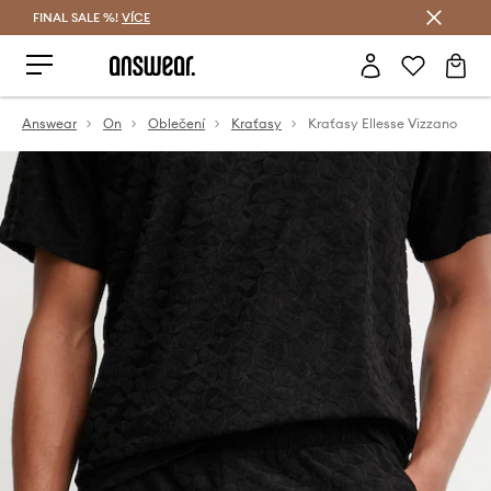
FINAL SALE %!
VÍCE
Ušetřete s Answear Club
Answear
On
Oblečení
Kraťasy
Kraťasy Ellesse Vizzano