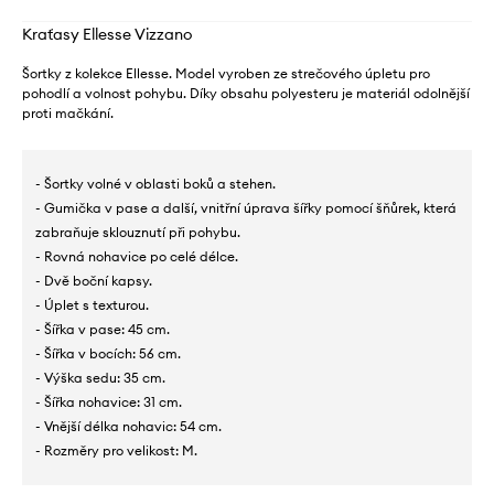
Kraťasy Ellesse Vizzano
Šortky z kolekce Ellesse. Model vyroben ze strečového úpletu pro
pohodlí a volnost pohybu. Díky obsahu polyesteru je materiál odolnější
proti mačkání.
- Šortky volné v oblasti boků a stehen.
- Gumička v pase a další, vnitřní úprava šířky pomocí šňůrek, která
zabraňuje sklouznutí při pohybu.
- Rovná nohavice po celé délce.
- Dvě boční kapsy.
- Úplet s texturou.
- Šířka v pase: 45 cm.
- Šířka v bocích: 56 cm.
- Výška sedu: 35 cm.
- Šířka nohavice: 31 cm.
- Vnější délka nohavic: 54 cm.
- Rozměry pro velikost: M.