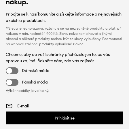
nákup.
Připojte se k naší komunitě a získejte informace o nejnovějších
akcích a produktech.
**Sleva je jednorázová, vztahuje se na nezlevněné produkty a platí při
nákupu v min. hodnotě 1 900 Kč. Slevu nelze kombinovat s jinými
akcemi a některé produkty mohou být ze slevy vyloučeny. Podrobnosti
na webové stránce:
produkty vyloučené z akce
Chceme, aby do vaší schránky přicházelo jen to, co vás
opravdu zajímá. Řekněte nám, zda vás zajímá:
Dámská móda
Pánská móda
Výběr nabídky je volitelný.
Přihlásit se