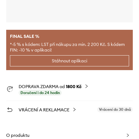
FINAL SALE %
*-5 % s kódem: LST při nákupu za min. 2 200 Kč. S kódem
FIN: -10 % v aplikaci!
Stáhnout aplikaci
DOPRAVA ZDARMA od
1800 Kč
Doručení i do 24 hodin
VRÁCENÍ A REKLAMACE
Vrácení do 30 dnů
O produktu