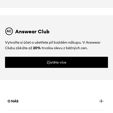
Answear Club
Vytvořte si účet a ušetřete při každém nákupu. V Answear
Clubu získáte až
20%
trvalou slevu z běžných cen.
Zjistěte více
O NÁS