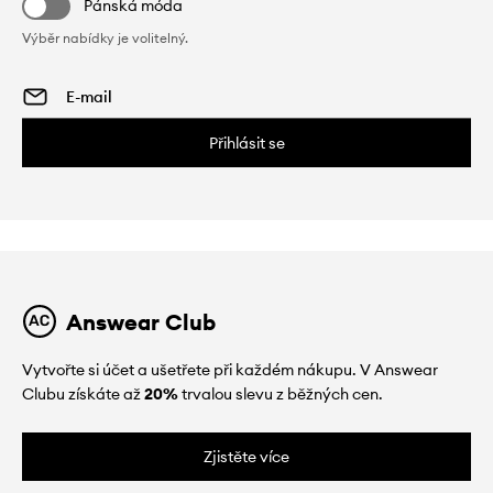
Pánská móda
Výběr nabídky je volitelný.
Přihlásit se
Answear Club
Vytvořte si účet a ušetřete při každém nákupu. V Answear
Clubu získáte až
20%
trvalou slevu z běžných cen.
Zjistěte více