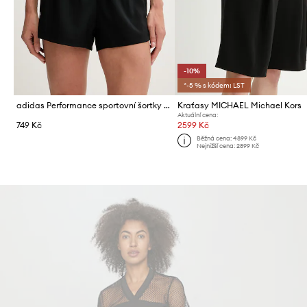
-10%
*-5 % s kódem: LST
adidas Performance sportovní šortky dámské Hyperglam
Kraťasy MICHAEL Michael Kors
Aktuální cena:
749 Kč
2599 Kč
Běžná cena:
4899 Kč
Nejnižší cena:
2899 Kč