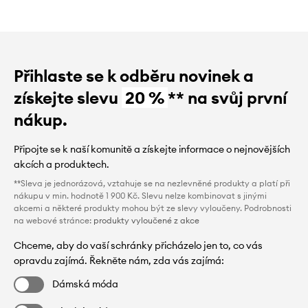
Přihlaste se k odběru novinek a
získejte slevu
20 %
** na svůj první
nákup.
Připojte se k naší komunitě a získejte informace o nejnovějších
akcích a produktech.
**Sleva je jednorázová, vztahuje se na nezlevněné produkty a platí při
nákupu v min. hodnotě 1 900 Kč. Slevu nelze kombinovat s jinými
akcemi a některé produkty mohou být ze slevy vyloučeny. Podrobnosti
na webové stránce:
produkty vyloučené z akce
Chceme, aby do vaší schránky přicházelo jen to, co vás
opravdu zajímá. Řekněte nám, zda vás zajímá:
Dámská móda