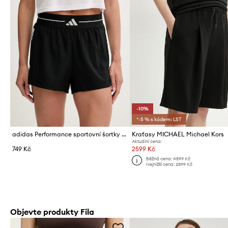
-10%
*-5 % s kódem: LST
adidas Performance sportovní šortky dámské Hyperglam
Kraťasy MICHAEL Michael Kors
Aktuální cena:
749 Kč
2599 Kč
Běžná cena:
4899 Kč
Nejnižší cena:
2899 Kč
Objevte produkty Fila