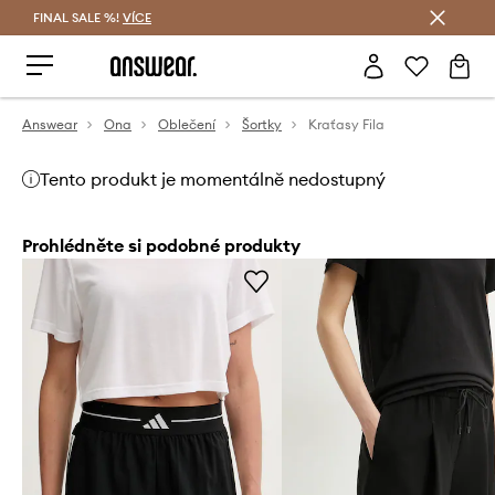
FINAL SALE %!
VÍCE
Ušetřete s Answear Club
Answear
Ona
Oblečení
Šortky
Kraťasy Fila
Tento produkt je momentálně nedostupný
Prohlédněte si podobné produkty