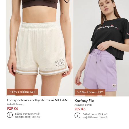
*-5 % s kódem: LST
*-5 % s kódem: LST
Fila sportovní šortky dámské VILLANOVA
Kraťasy Fila
Aktuální cena:
Aktuální cena:
929 Kč
739 Kč
Běžná cena:
1099 Kč
Běžná cena:
1599 Kč
Nejnižší cena:
989 Kč
Nejnižší cena:
799 Kč