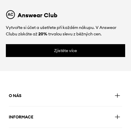
Answear Club
Vytvořte si účet a ušetřete při každém nákupu. V Answear
Clubu získáte až
20%
trvalou slevu z běžných cen.
Zjistěte více
O NÁS
INFORMACE