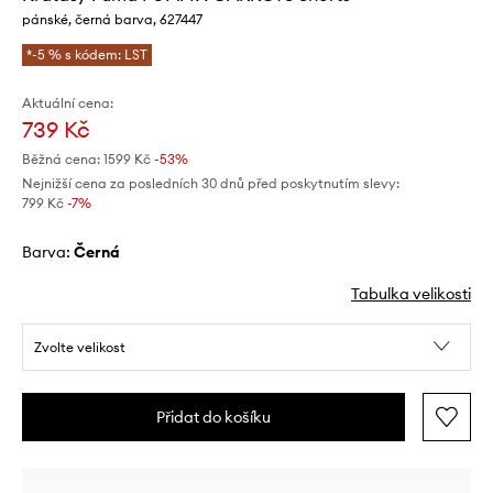
pánské, černá barva, 627447
*-5 % s kódem: LST
Aktuální cena:
739 Kč
Běžná cena:
1599 Kč
-53%
Nejnižší cena za posledních 30 dnů před poskytnutím slevy:
799 Kč
 -7%
Barva:
černá
Tabulka velikosti
Zvolte velikost
Přidat do košíku