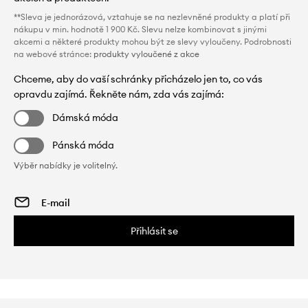
**Sleva je jednorázová, vztahuje se na nezlevněné produkty a platí při
nákupu v min. hodnotě 1 900 Kč. Slevu nelze kombinovat s jinými
akcemi a některé produkty mohou být ze slevy vyloučeny. Podrobnosti
na webové stránce:
produkty vyloučené z akce
Chceme, aby do vaší schránky přicházelo jen to, co vás
opravdu zajímá. Řekněte nám, zda vás zajímá:
Dámská móda
Pánská móda
Výběr nabídky je volitelný.
Přihlásit se