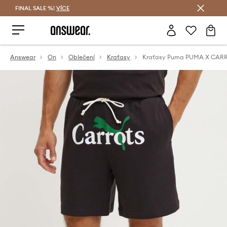
FINAL SALE %!
VÍCE
Ušetřete s Answear Club
Answear
On
Oblečení
Kraťasy