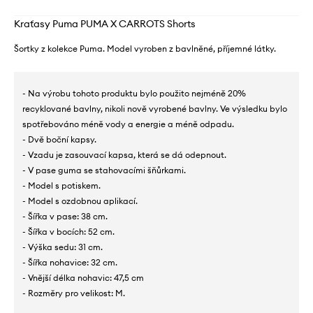
Kraťasy Puma PUMA X CARROTS Shorts
Šortky z kolekce Puma. Model vyroben z bavlněné, příjemné látky.
- Na výrobu tohoto produktu bylo použito nejméně 20%
recyklované bavlny, nikoli nově vyrobené bavlny. Ve výsledku bylo
spotřebováno méně vody a energie a méně odpadu.
- Dvě boční kapsy.
- Vzadu je zasouvací kapsa, která se dá odepnout.
- V pase guma se stahovacími šňůrkami.
- Model s potiskem.
- Model s ozdobnou aplikací.
- Šířka v pase: 38 cm.
- Šířka v bocích: 52 cm.
- Výška sedu: 31 cm.
- Šířka nohavice: 32 cm.
- Vnější délka nohavic: 47,5 cm
- Rozměry pro velikost: M.