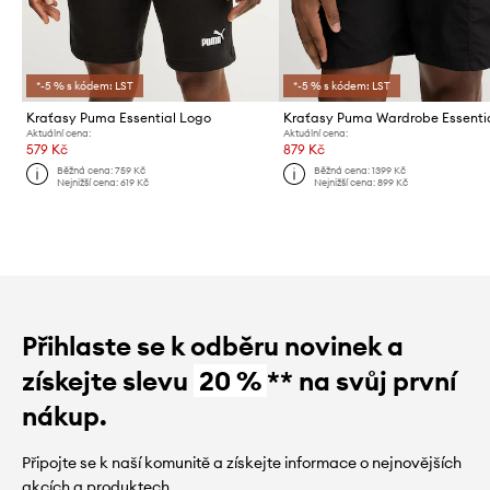
*-5 % s kódem: LST
*-5 % s kódem: LST
Kraťasy Puma Essential Logo
Kraťasy Puma Wardrobe Essenti
Aktuální cena:
Aktuální cena:
579 Kč
879 Kč
Běžná cena:
759 Kč
Běžná cena:
1399 Kč
Nejnižší cena:
619 Kč
Nejnižší cena:
899 Kč
Přihlaste se k odběru novinek a
získejte slevu
20 %
** na svůj první
nákup.
Připojte se k naší komunitě a získejte informace o nejnovějších
akcích a produktech.