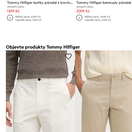
Tommy Hilfiger šortky pánské s bavlnou
Aktuální cena:
Aktuální cena:
1399 Kč
2099 Kč
Běžná cena:
2399 Kč
Běžná cena:
3489 Kč
Nejnižší cena:
1599 Kč
Nejnižší cena:
2199 Kč
Objevte produkty Tommy Hilfiger