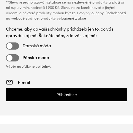
**Sleva je jednorázová, vztahuje se na nezlevněné produkty a platí při
nákupu v min. hodnotě 1 900 Kč. Slevu nelze kombinovat s jinými
akcemi a některé produkty mohou být ze slevy vyloučeny. Podrobnosti
na webové stránce:
produkty vyloučené z akce
Chceme, aby do vaší schránky přicházelo jen to, co vás
opravdu zajímá. Řekněte nám, zda vás zajímá:
Dámská móda
Pánská móda
Výběr nabídky je volitelný.
Přihlásit se