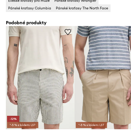
Ellesse kraťasy pro muže
Pánské kraťasy Wrangler
Pánské kraťasy Columbia
Pánské kraťasy The North Face
Podobné produkty
-12%
*-5 % s kódem: LST
*-5 % s kódem: LST