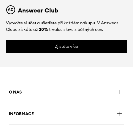
Answear Club
Vytvořte si účet a ušetřete při každém nákupu. V Answear
Clubu získáte až
20%
trvalou slevu z běžných cen.
Zjistěte více
O NÁS
INFORMACE