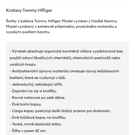
Kraťasy Tommy Hilfiger
Šortky z kolekce Tommy Hilfiger. Model vyroben z hladké tkaniny.
Model vyrobený z extrémně příjemného, ​​prodyšného materiálu s
vysokým podílem bavlny.
- Výrobek obsahuje organická bavlněná vlákna vypěstovaná bez
použití zdraví škodlivých chemikálií, chemických pesticidů nebo
umělých hnojiv.
- Antibakteriální úprava materiálu omezuje rozvoj nežádoucích
bakterií, které se vyskytují v kůži.
- Jednoduchý, neblokující střih.
- Zapínání na zip a knoflíky.
- Rovná nohavice po celé délce.
- Dvě boční kapsy.
- Cargo kapsy poskytují další úložný prostor pro drobnosti.
- Dvě hýžďové kapsy na knoflíky.
- Tenká, mírně elastická látka.
- Šířka v pase: 42 cm.