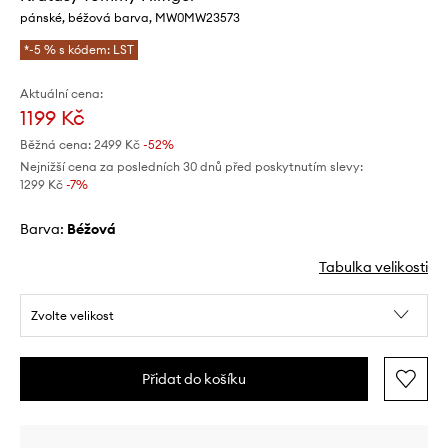
pánské, béžová barva, MW0MW23573
*-5 % s kódem: LST
Aktuální cena:
1199 Kč
Běžná cena:
2499 Kč
-52%
Nejnižší cena za posledních 30 dnů před poskytnutím slevy:
1299 Kč
 -7%
Barva:
béžová
Tabulka velikosti
Zvolte velikost
Přidat do košíku