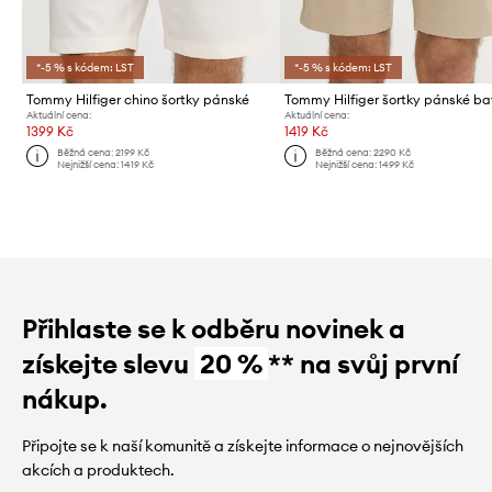
*-5 % s kódem: LST
*-5 % s kódem: LST
Tommy Hilfiger chino šortky pánské
Aktuální cena:
Aktuální cena:
1399 Kč
1419 Kč
Běžná cena:
2199 Kč
Běžná cena:
2290 Kč
Nejnižší cena:
1419 Kč
Nejnižší cena:
1499 Kč
Přihlaste se k odběru novinek a
získejte slevu
20 %
** na svůj první
nákup.
Připojte se k naší komunitě a získejte informace o nejnovějších
akcích a produktech.