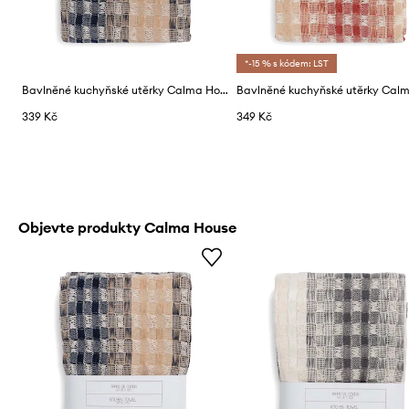
*-15 % s kódem: LST
Bavlněné kuchyňské utěrky Calma House Azo 2-pack
339 Kč
349 Kč
Objevte produkty Calma House