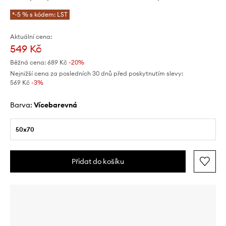
*-5 % s kódem: LST
Aktuální cena:
549 Kč
Běžná cena:
689 Kč
-20%
Nejnižší cena za posledních 30 dnů před poskytnutím slevy:
569 Kč
 -3%
Barva:
vícebarevná
50x70
Přidat do košíku