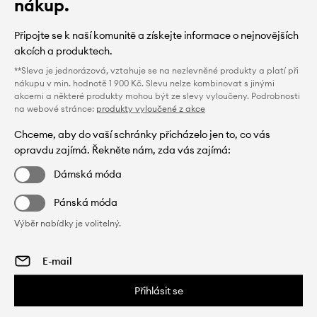
nákup.
Připojte se k naší komunitě a získejte informace o nejnovějších
akcích a produktech.
**Sleva je jednorázová, vztahuje se na nezlevněné produkty a platí při
nákupu v min. hodnotě 1 900 Kč. Slevu nelze kombinovat s jinými
akcemi a některé produkty mohou být ze slevy vyloučeny. Podrobnosti
na webové stránce:
produkty vyloučené z akce
Chceme, aby do vaší schránky přicházelo jen to, co vás
opravdu zajímá. Řekněte nám, zda vás zajímá:
Dámská móda
Pánská móda
Výběr nabídky je volitelný.
Přihlásit se