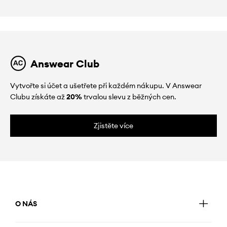
Answear Club
Vytvořte si účet a ušetřete při každém nákupu. V Answear
Clubu získáte až
20%
trvalou slevu z běžných cen.
Zjistěte více
O NÁS