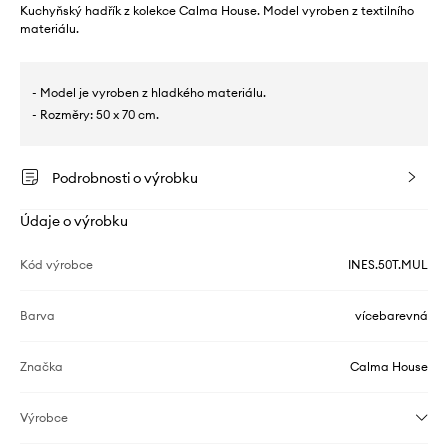
Kuchyňský hadřík z kolekce Calma House. Model vyroben z textilního
materiálu.
- Model je vyroben z hladkého materiálu.
- Rozměry: 50 x 70 cm.
Podrobnosti o výrobku
Údaje o výrobku
Kód výrobce
INES.50T.MUL
Barva
vícebarevná
Značka
Calma House
Výrobce