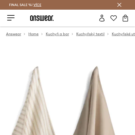
FINAL SALE %!
VÍCE
Ušetřete s Answear Club
Answear
Home
Kuchyň a bar
Kuchyňský textil
Kuchyňské ut