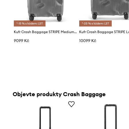
*-15 % s kódem: LST
*-25 % s kódem: LST
Kufr Crash Baggage STRIPE Medium Size 68x45x26 cm
9099 Kč
10099 Kč
Objevte produkty Crash Baggage