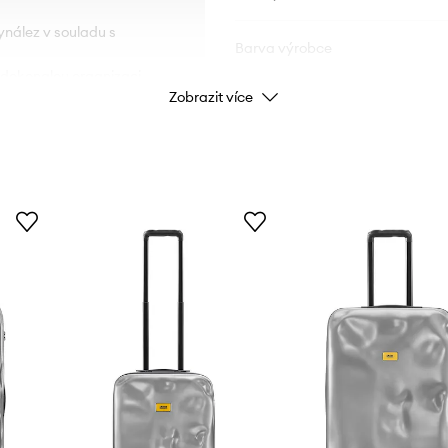
ynález v souladu s
Barva výrobce
í dokonalou organizaci
Zobrazit více
Barva
stu.
Značka
C
ID produktu