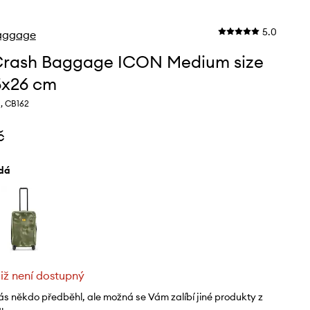
5.0
aggage
Crash Baggage ICON Medium size
5x26 cm
, CB162
č
edá
již není dostupný
ás někdo předběhl, ale možná se Vám zalíbí jiné produkty z