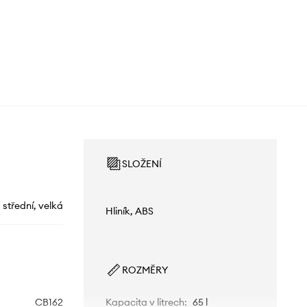
SLOŽENÍ
střední, velká
Hliník, ABS
ROZMĚRY
CB162
Kapacita v litrech
:
65 l