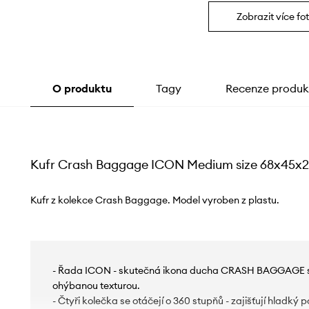
Zobrazit více fot
O produktu
Tagy
Recenze produk
Kufr Crash Baggage ICON Medium size 68x45x
Kufr z kolekce Crash Baggage. Model vyroben z plastu.
- Řada ICON - skutečná ikona ducha CRASH BAGGAGE s o
ohýbanou texturou.
- Čtyři kolečka se otáčejí o 360 stupňů - zajišťují hladký p