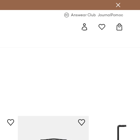
Answear Club
- 20 % na první objednávku
Answear Club
Journal
Pomoc