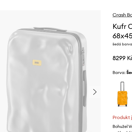
Crash B
Kufr 
68x4
šedá barva
8299 K
Barva:
š
Produkt 
Bohužel V