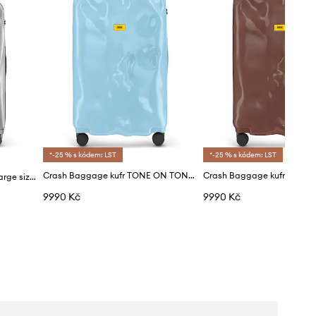
*-25 % s kódem: LST
*-25 % s kódem: LST
Crash Baggage kufr TONE ON TONE Large size 79x50x30 cm
Kufr Crash Baggage ICON Large size 79x50x30 cm
9990 Kč
9990 Kč