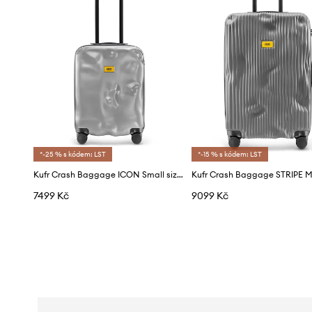
*-25 % s kódem: LST
*-15 % s kódem: LST
Kufr Crash Baggage ICON Small size 55x40x22 cm
7499 Kč
9099 Kč