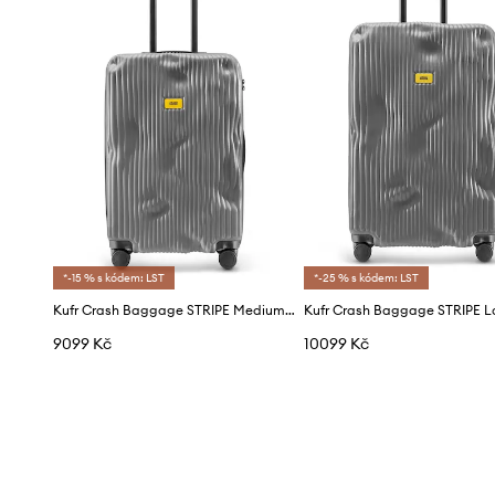
*-15 % s kódem: LST
*-25 % s kódem: LST
Kufr Crash Baggage STRIPE Medium Size 68x45x26 cm
9099 Kč
10099 Kč