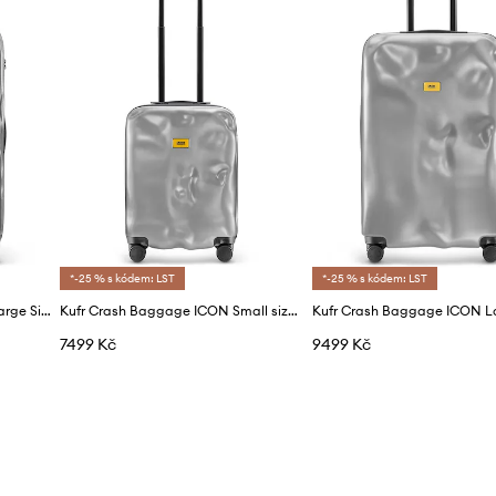
*-25 % s kódem: LST
*-25 % s kódem: LST
Kufr Crash Baggage STRIPE Large Size 79x50x30 cm
Kufr Crash Baggage ICON Small size 55x40x22 cm
7499 Kč
9499 Kč