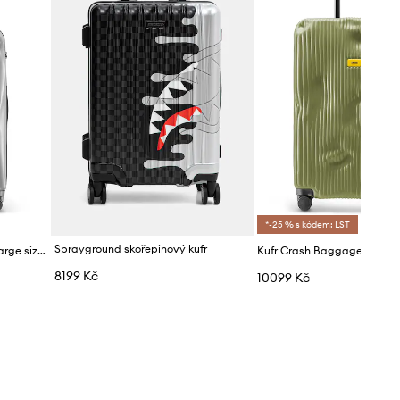
*-25 % s kódem: LST
Sprayground skořepinový kufr
Kufr Crash Baggage ICON Large size 79x50x30 cm
8199 Kč
10099 Kč