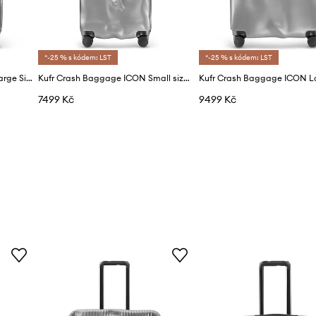
*-25 % s kódem: LST
*-25 % s kódem: LST
Kufr Crash Baggage STRIPE Large Size 79x50x30 cm
Kufr Crash Baggage ICON Small size 55x40x22 cm
7499 Kč
9499 Kč