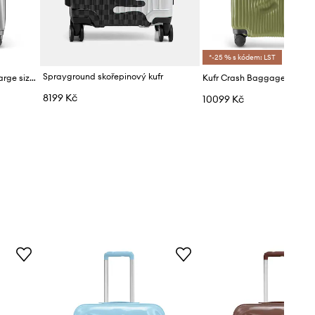
*-25 % s kódem: LST
Sprayground skořepinový kufr
Kufr Crash Baggage ICON Large size 79x50x30 cm
8199 Kč
10099 Kč