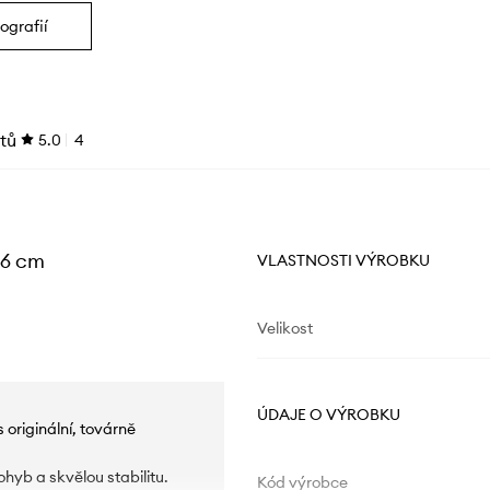
ografií
tů
5.0
4
26 cm
VLASTNOSTI VÝROBKU
Velikost
ÚDAJE O VÝROBKU
riginální, továrně
ohyb a skvělou stabilitu.
Kód výrobce