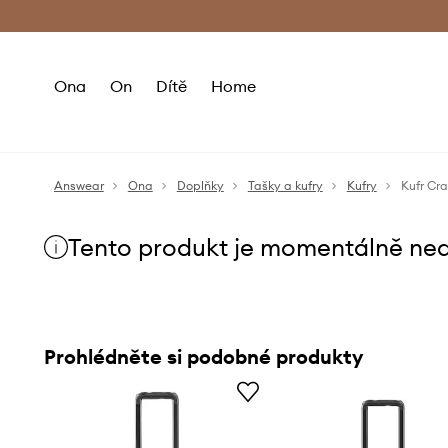
Premium Fashion Benefits
Doručení a vr
Ona
On
Dítě
Home
Answear
Ona
Doplňky
Tašky a kufry
Kufry
Kufr Cr
Tento produkt je momentálně ne
Prohlédněte si podobné produkty