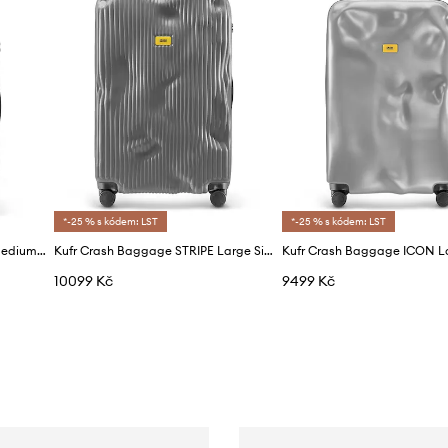
*-25 % s kódem: LST
*-25 % s kódem: LST
Kufr Crash Baggage STRIPE Medium Size 68x45x26 cm
Kufr Crash Baggage STRIPE Large Size 79x50x30 cm
10099 Kč
9499 Kč