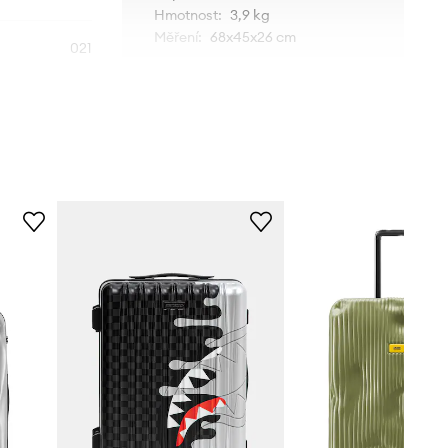
Hmotnost
:
3,9 kg
Měření
:
68x45x26 cm
021
šedá
rash Baggage