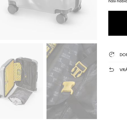
naší nabí
DO
VRÁ