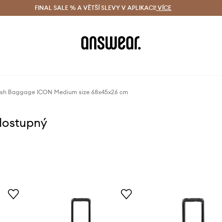
ácení zdarma (od 1800 Kč)
FINAL SALE % A VĚTŠÍ SLEVY V APLIKACI!
Doručení i do 24 h
VÍCE
Ušetřete s 
ash Baggage ICON Medium size 68x45x26 cm
dostupný