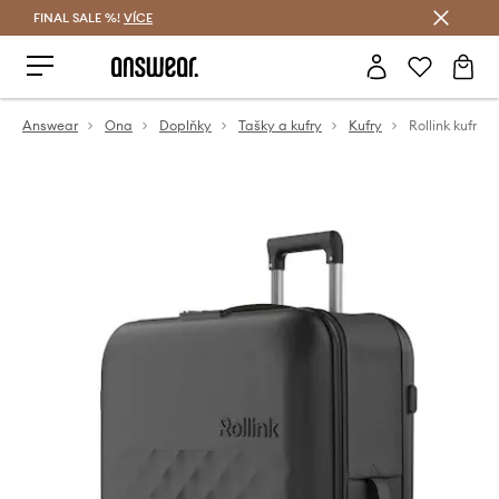
FINAL SALE %!
VÍCE
Ušetřete s Answear Club
Answear
Ona
Doplňky
Tašky a kufry
Kufry
Rollink kufr