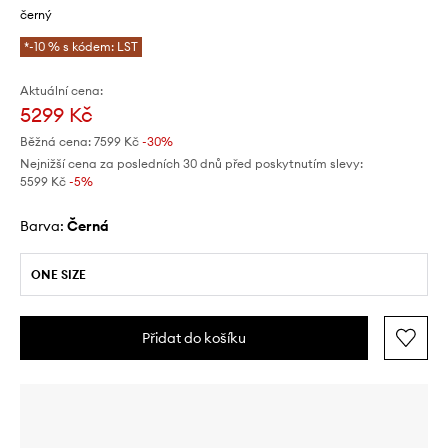
černý
*-10 % s kódem: LST
Aktuální cena:
5299 Kč
Běžná cena:
7599 Kč
-30%
Nejnižší cena za posledních 30 dnů před poskytnutím slevy:
5599 Kč
 -5%
Barva:
černá
ONE SIZE
Přidat do košíku