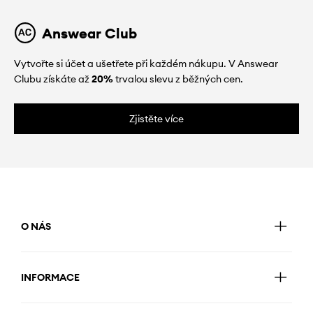
Answear Club
Vytvořte si účet a ušetřete při každém nákupu. V Answear
Clubu získáte až
20%
trvalou slevu z běžných cen.
Zjistěte více
O NÁS
INFORMACE