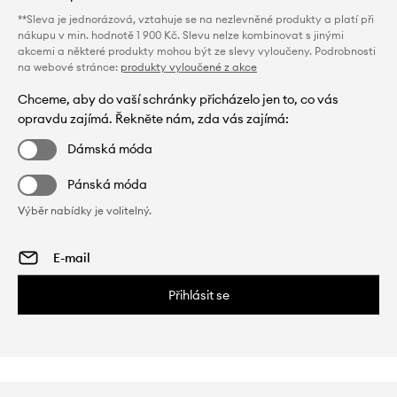
**Sleva je jednorázová, vztahuje se na nezlevněné produkty a platí při
nákupu v min. hodnotě 1 900 Kč. Slevu nelze kombinovat s jinými
akcemi a některé produkty mohou být ze slevy vyloučeny. Podrobnosti
na webové stránce:
produkty vyloučené z akce
Chceme, aby do vaší schránky přicházelo jen to, co vás
opravdu zajímá. Řekněte nám, zda vás zajímá:
Dámská móda
Pánská móda
Výběr nabídky je volitelný.
Přihlásit se