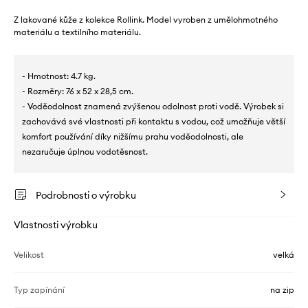
Z lakované kůže z kolekce Rollink. Model vyroben z umělohmotného
materiálu a textilního materiálu.
- Hmotnost: 4.7 kg.
- Rozměry: 76 x 52 x 28,5 cm.
- Voděodolnost znamená zvýšenou odolnost proti vodě. Výrobek si
zachovává své vlastnosti při kontaktu s vodou, což umožňuje větší
komfort používání díky nižšímu prahu voděodolnosti, ale
nezaručuje úplnou vodotěsnost.
Podrobnosti o výrobku
Vlastnosti výrobku
Velikost
velká
Typ zapínání
na zip