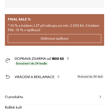
FINAL SALE %
*-10 % s kódem: LST při nákupu za min. 2 200 Kč. S kódem
FIN: -15 % v aplikaci!
Stáhnout aplikaci
DOPRAVA ZDARMA od
1800 Kč
Doručení i do 24 hodin
VRÁCENÍ A REKLAMACE
Vrácení do 30 dnů
O produktu
Rollink kufr