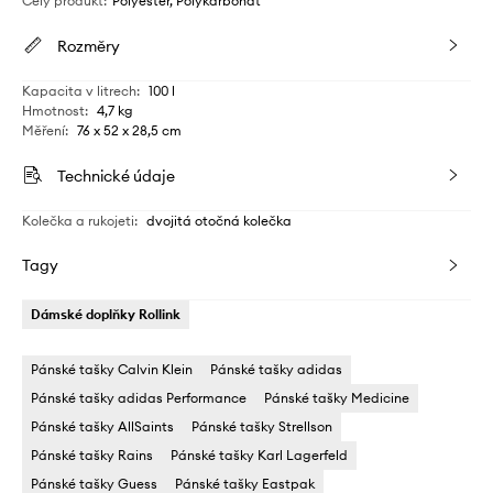
Celý produkt
:
Polyester, Polykarbonát
Rozměry
Kapacita v litrech
:
100 l
Hmotnost
:
4,7 kg
Měření
:
76 x 52 x 28,5 cm
Technické údaje
Kolečka a rukojeti
:
dvojitá otočná kolečka
Tagy
Dámské doplňky Rollink
Pánské tašky Calvin Klein
Pánské tašky adidas
Pánské tašky adidas Performance
Pánské tašky Medicine
Pánské tašky AllSaints
Pánské tašky Strellson
Pánské tašky Rains
Pánské tašky Karl Lagerfeld
Pánské tašky Guess
Pánské tašky Eastpak