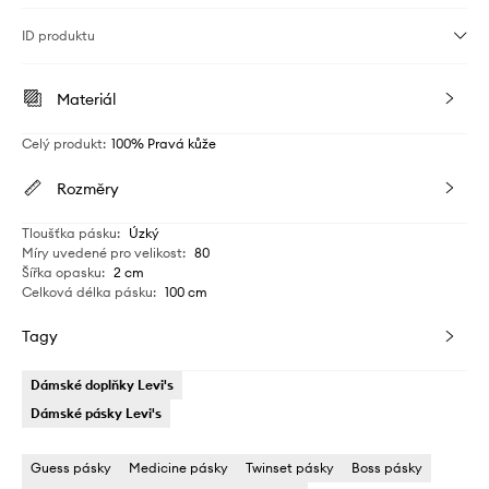
ID produktu
Materiál
Celý produkt
:
100% Pravá kůže
Rozměry
Tloušťka pásku
:
Úzký
Míry uvedené pro velikost
:
80
Šířka opasku
:
2 cm
Celková délka pásku
:
100 cm
Tagy
Dámské doplňky Levi's
Dámské pásky Levi's
Guess pásky
Medicine pásky
Twinset pásky
Boss pásky