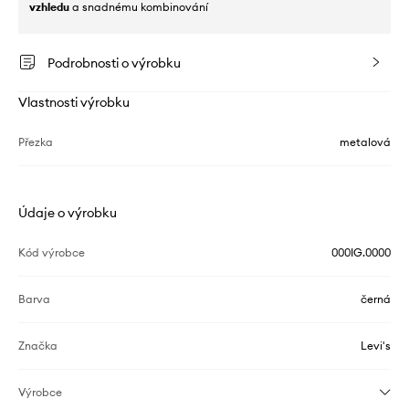
vzhledu
a snadnému kombinování
Podrobnosti o výrobku
Vlastnosti výrobku
Přezka
metalová
Údaje o výrobku
Kód výrobce
000IG.0000
Barva
černá
Značka
Levi's
Výrobce