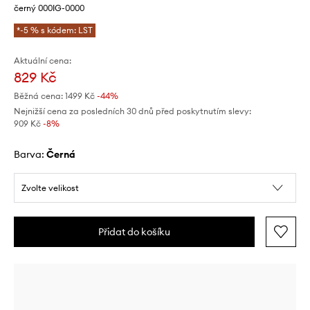
černý 000IG-0000
*-5 % s kódem: LST
Aktuální cena:
829 Kč
Běžná cena:
1499 Kč
-44%
Nejnižší cena za posledních 30 dnů před poskytnutím slevy:
909 Kč
 -8%
Barva:
černá
Zvolte velikost
Přidat do košíku