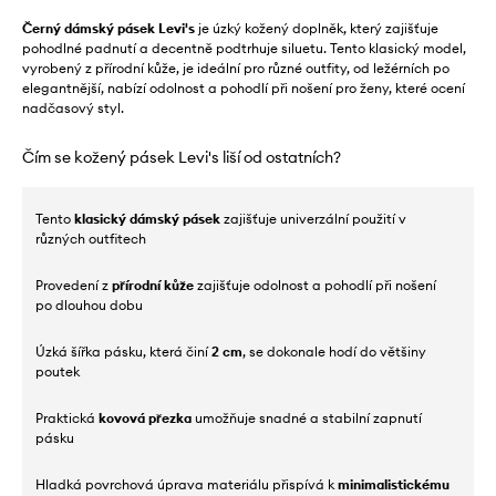
Černý dámský pásek Levi's
je úzký kožený doplněk, který zajišťuje
pohodlné padnutí a decentně podtrhuje siluetu. Tento klasický model,
vyrobený z přírodní kůže, je ideální pro různé outfity, od ležérních po
elegantnější, nabízí odolnost a pohodlí při nošení pro ženy, které ocení
nadčasový styl.
Čím se kožený pásek Levi's liší od ostatních?
Tento
klasický dámský pásek
zajišťuje univerzální použití v
různých outfitech
Provedení z
přírodní kůže
zajišťuje odolnost a pohodlí při nošení
po dlouhou dobu
Úzká šířka pásku, která činí
2 cm
, se dokonale hodí do většiny
poutek
Praktická
kovová přezka
umožňuje snadné a stabilní zapnutí
pásku
Hladká povrchová úprava materiálu přispívá k
minimalistickému