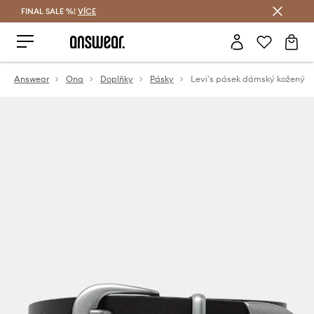
FINAL SALE %!
VÍCE
Ušetřete s Answear Club
Answear
Ona
Doplňky
Pásky
Levi's pásek dámský kožený