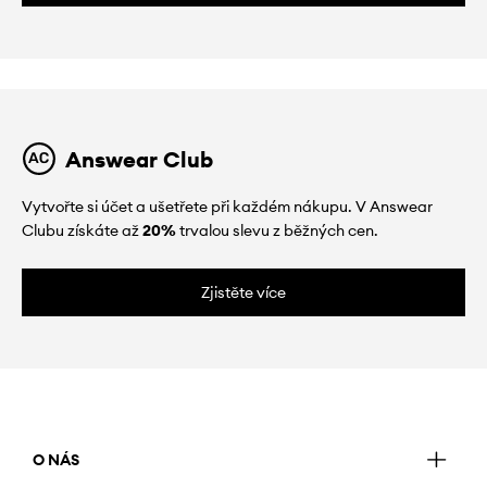
Answear Club
Vytvořte si účet a ušetřete při každém nákupu. V Answear
Clubu získáte až
20%
trvalou slevu z běžných cen.
Zjistěte více
O NÁS