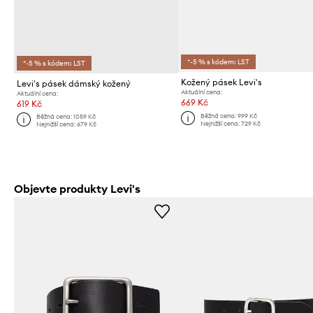
*-5 % s kódem: LST
*-5 % s kódem: LST
Kožený pásek Levi's
Levi's pásek dámský kožený
Aktuální cena:
Aktuální cena:
669 Kč
619 Kč
Běžná cena:
999 Kč
Běžná cena:
1059 Kč
Nejnižší cena:
729 Kč
Nejnižší cena:
679 Kč
Objevte produkty Levi's