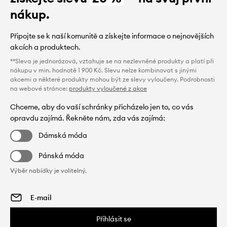
nákup.
Připojte se k naší komunitě a získejte informace o nejnovějších
akcích a produktech.
**Sleva je jednorázová, vztahuje se na nezlevněné produkty a platí při
nákupu v min. hodnotě 1 900 Kč. Slevu nelze kombinovat s jinými
akcemi a některé produkty mohou být ze slevy vyloučeny. Podrobnosti
na webové stránce:
produkty vyloučené z akce
Chceme, aby do vaší schránky přicházelo jen to, co vás
opravdu zajímá. Řekněte nám, zda vás zajímá:
Dámská móda
Pánská móda
Výběr nabídky je volitelný.
Přihlásit se