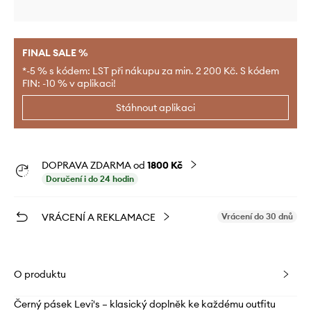
FINAL SALE %
*-5 % s kódem: LST při nákupu za min. 2 200 Kč. S kódem
FIN: -10 % v aplikaci!
Stáhnout aplikaci
DOPRAVA ZDARMA od
1800 Kč
Doručení i do 24 hodin
VRÁCENÍ A REKLAMACE
Vrácení do 30 dnů
O produktu
Černý pásek Levi's – klasický doplněk ke každému outfitu