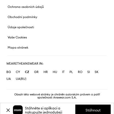
Ochrana osobních údajů
Obchodní podmínky
Údaje společnosti
Vaše Cookies
Mapa stránek
WEARETHEANSWEAR IN:
BG
CY
CZ
GR
HR
HU
IT
PL
RO
SI
SK
UA
UA(RU)
Obsah této webové stránky je chráněn autorským právem a patří
společnosti Answear.com S.A.
Stáhněte si aplikaci a
Stáhnout
nakupujte jednodušeji