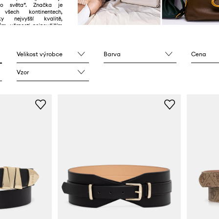
o světa”. Značka je
všech kontinentech,
y nejvyšší kvalitě,
m, věrnosti nejnovějším
dno zapamatovatelným
Velikost výrobce
Barva
Cena
Vzor