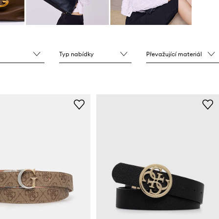
Typ nabídky
Převažující materiál