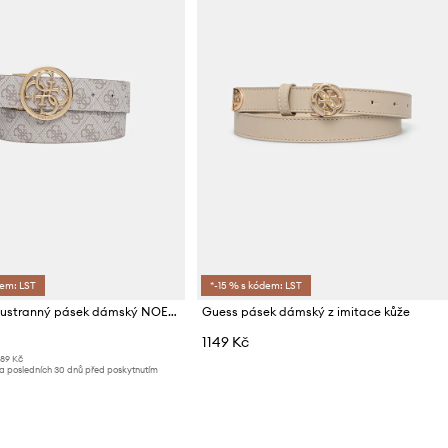
dem: LST
*-15 % s kódem: LST
Guess oboustranný pásek dámský NOELLE
Guess pásek dámský z imitace kůže
1149 Kč
689 Kč
za posledních 30 dnů před poskytnutím