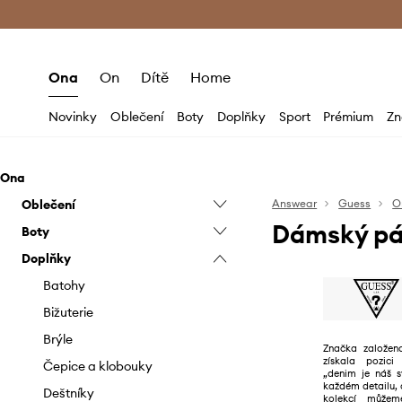
Premium Fashion Benefits
Doručení a vr
Ona
On
Dítě
Home
Novinky
Oblečení
Boty
Doplňky
Sport
Prémium
Zn
Ona
Oblečení
Answear
Guess
O
Dámský pá
Boty
Bundy
Doplňky
Džíny
Baleríny
Halenky a košile
Espadrilky
Batohy
Kabáty
Kotníkové boty
Bižuterie
Kalhoty a legíny
Kozačky
Brýle
Značka založena
získala pozici 
Mikiny
Lodičky
Čepice a klobouky
„denim je náš s
každém detailu, 
Overaly
Mokasíny a polobotky
Deštníky
kolekcí můžem