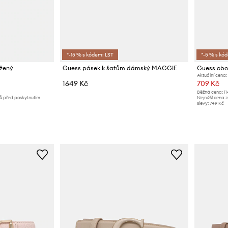
*-15 % s kódem: LST
*-5 % s kó
žený
Guess pásek k šatům dámský MAGGIE
Guess obo
Aktuální cena:
1649 Kč
709 Kč
Běžná cena:
1
nů před poskytnutím
Nejnižší cena 
slevy:
749 Kč