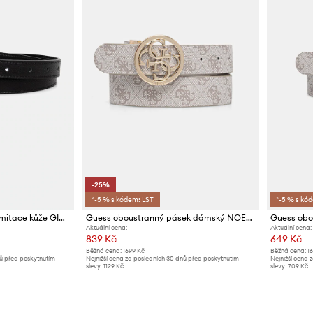
-25%
*-5 % s kódem: LST
*-5 % s kó
Guess pásek dámský z imitace kůže GIULLY
Guess oboustranný pásek dámský NOELLE
Aktuální cena:
Aktuální cena:
839 Kč
649 Kč
Běžná cena:
1699 Kč
Běžná cena:
1
nů před poskytnutím
Nejnižší cena za posledních 30 dnů před poskytnutím
Nejnižší cena 
slevy:
1129 Kč
slevy:
709 Kč