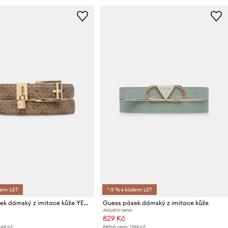
dem: LST
*-5 % s kódem: LST
Guess pásek dámský z imitace kůže YESBA
Guess pásek dámský z imitace kůže
Aktuální cena:
829 Kč
449 Kč
Běžná cena:
1399 Kč