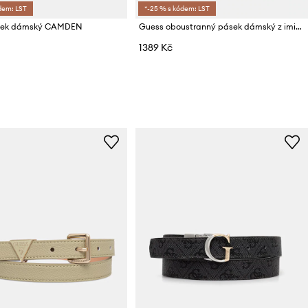
dem: LST
*-25 % s kódem: LST
sek dámský CAMDEN
Guess oboustranný pásek dámský z imitace kůže STACEY
1389 Kč