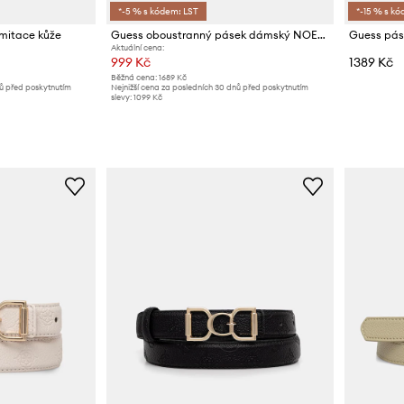
*-5 % s kódem: LST
*-15 % s kó
mitace kůže
Guess oboustranný pásek dámský NOELLE
Guess pá
Aktuální cena:
999 Kč
1389 Kč
Běžná cena:
1689 Kč
nů před poskytnutím
Nejnižší cena za posledních 30 dnů před poskytnutím
slevy:
1099 Kč