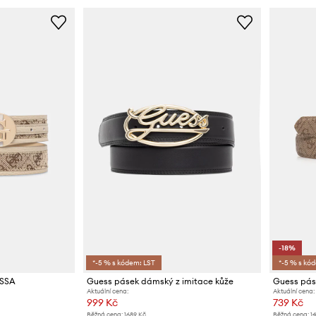
-18%
*-5 % s kódem: LST
*-5 % s kó
ESSA
Guess pásek dámský z imitace kůže
Aktuální cena:
Aktuální cena:
999 Kč
739 Kč
Běžná cena:
1689 Kč
Běžná cena:
1