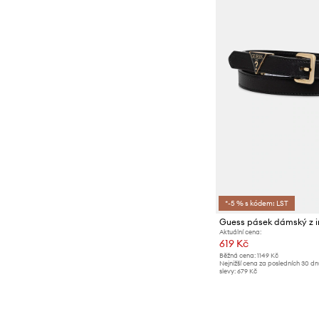
*-5 % s kódem: LST
Aktuální cena:
619 Kč
Běžná cena:
1149 Kč
Nejnižší cena za posledních 30 d
slevy:
679 Kč