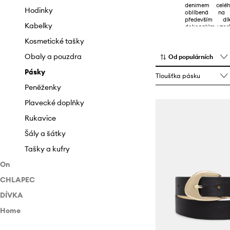
denimem celéh
Plavky
Papuče
Hodinky
oblíbená na 
především dík
Saka
Sandály a pantofle
Kabelky
dokonalým vzorů
trendům a sna
Spodní prádlo
Sněhule
Kosmetické tašky
reklamám.
Sukně
Tenisky a kecky
Obaly a pouzdra
Od populárních
Svetry
Sneakers boty
Pásky
Tloušťka pásku
Šortky
Peněženky
Šaty
Plavecké doplňky
Topy a trička
Rukavice
Ponožky
Šály a šátky
Tašky a kufry
On
CHLAPEC
Oblečení
DÍVKA
Boty
Oblečení
Bundy
Home
Doplňky
Boty
Oblečení
Džíny
Espadrilky
Bundy a kabáty
Doplňky
Boty
Home SPA
Kabáty
Kotníkové boty
Batohy
Džíny i lacláče
Sandály a pantofle
Body