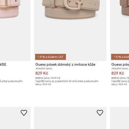
*-5 % s kódem: LST
*-5 % s kó
NISE
Guess pásek dámský z imitace kůže
Guess pás
Aktuální cena:
Aktuální cena:
829 Kč
829 Kč
Běžná cena:
1449 Kč
Běžná cena:
1
nů před poskytnutím
Nejnižší cena za posledních 30 dnů před poskytnutím
Nejnižší cena 
slevy:
909 Kč
slevy:
909 Kč