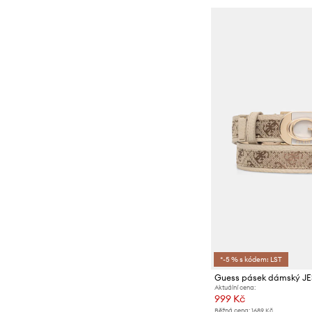
*-5 % s kódem: LST
Guess pásek dámský J
Aktuální cena:
999 Kč
Běžná cena:
1689 Kč