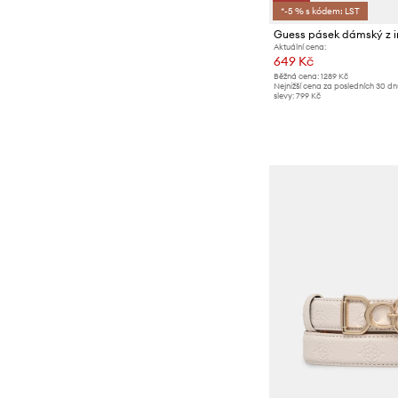
*-5 % s kódem: LST
Guess pásek dámský z i
Aktuální cena:
649 Kč
Běžná cena:
1289 Kč
Nejnižší cena za posledních 30 d
slevy:
799 Kč