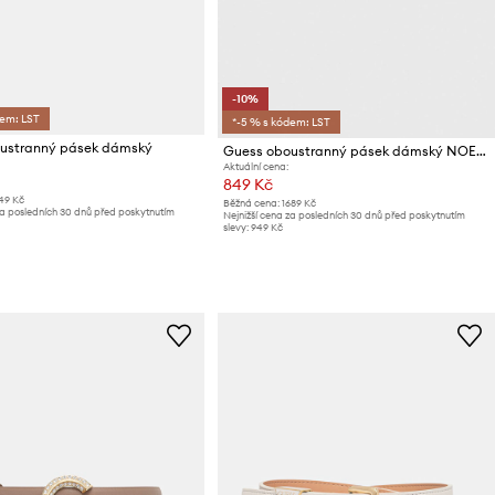
-10%
dem: LST
*-5 % s kódem: LST
ustranný pásek dámský
Guess oboustranný pásek dámský NOELLE
Aktuální cena:
849 Kč
149 Kč
Běžná cena:
1689 Kč
za posledních 30 dnů před poskytnutím
Nejnižší cena za posledních 30 dnů před poskytnutím
slevy:
949 Kč