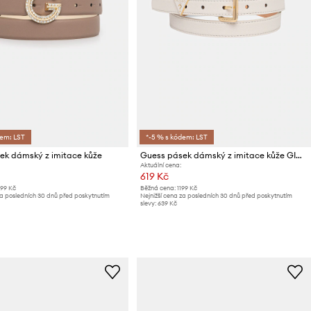
dem: LST
*-5 % s kódem: LST
ek dámský z imitace kůže
Guess pásek dámský z imitace kůže GIULLY
Aktuální cena:
619 Kč
399 Kč
Běžná cena:
1199 Kč
za posledních 30 dnů před poskytnutím
Nejnižší cena za posledních 30 dnů před poskytnutím
slevy:
639 Kč