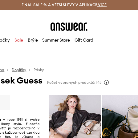
ácení zdarma (od 1800 Kč)
FINAL SALE % A VĚTŠÍ SLEVY V APLIKACI!
Doručení i do 24 h
VÍCE
Ušetřete s 
ačky
Sale
Brýle
Summer Store
Gift Card
na
Doplňky
Pásky
sek Guess
Počet vybraných produktů: 145
 v roce 1981 si rychle
ikony stylu. Filozofie
vět” je rozpoznatelná v
a s každou nově vzniklou
e říct, že „Guess je