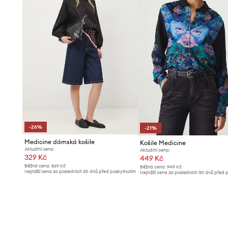
-26%
-21%
Medicine dámská košile
Košile Medicine
Aktuální cena:
Aktuální cena:
329 Kč
449 Kč
Běžná cena:
869 Kč
Běžná cena:
949 Kč
Nejnižší cena za posledních 30 dnů před poskytnutím
Nejnižší cena za posledních 30 dnů před 
slevy:
449 Kč
slevy:
569 Kč