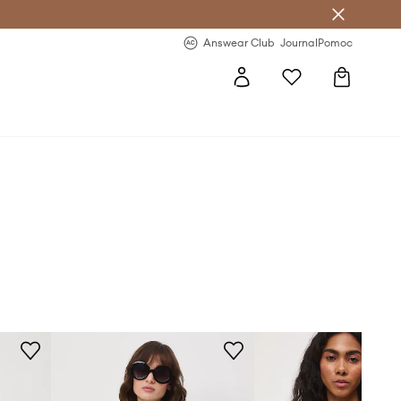
Answear Club
- 20 % na první objednávku
Answear Club
Journal
Pomoc