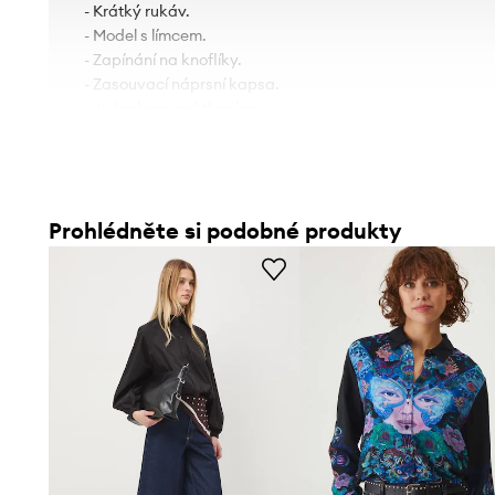
- Krátký rukáv.
- Model s límcem.
- Zapínání na knoflíky.
- Zasouvací náprsní kapsa.
- Jednobarevná tkanina.
- Délka: 60 cm.
- Šířka v podpaží: 53,5 cm.
- Rozměry pro velikost: S.
Prohlédněte si podobné produkty