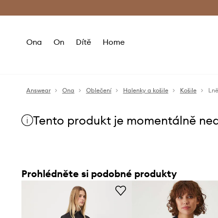
Premium Fashion Benefits
Doručení a vr
Ona
On
Dítě
Home
Answear
Ona
Oblečení
Halenky a košile
Košile
Lně
Tento produkt je momentálně ne
Prohlédněte si podobné produkty