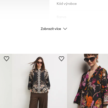
Kód výrobce
Barva
Zobrazit více
Značka
Výrobce
ID produktu