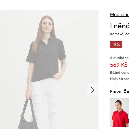
Medicin
Lněná
dámská, čer
-17%
Aktuální ce
569 Kč
Běžná cena
Nejnižší ce
Barva:
č