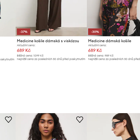
-37%
-30%
Medicine košile dámská s viskózou
Medicine dámská košile
Aktuální cena:
Aktuální cena:
689 Kč
689 Kč
Běžná cena:
1099 Kč
Běžná cena:
989 Kč
Nejnižší cena za posledních 30 dnů před poskytnutím
Nejnižší cena za posledních 30 dnů pře
poskytnutím
slevy:
1099 Kč
slevy:
989 Kč