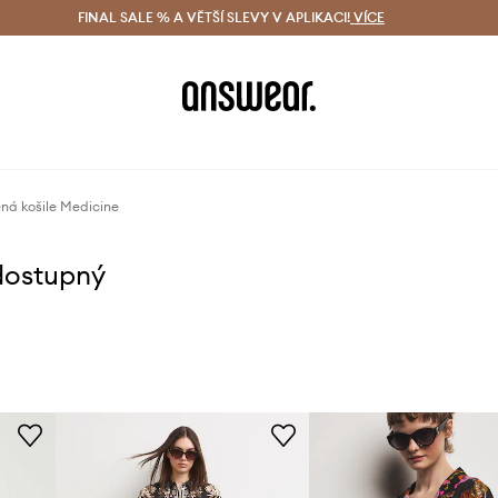
ácení zdarma (od 1800 Kč)
FINAL SALE % A VĚTŠÍ SLEVY V APLIKACI!
Doručení i do 24 h
VÍCE
Ušetřete s 
ná košile Medicine
dostupný