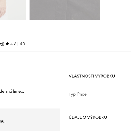
tů
4.6
40
VLASTNOSTI VÝROBKU
del má límec.
Typ límce
ÚDAJE O VÝROBKU
nu.