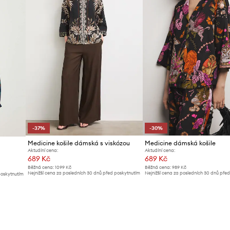
-37%
-30%
Medicine košile dámská s viskózou
Medicine dámská košile
Aktuální cena:
Aktuální cena:
689 Kč
689 Kč
Běžná cena:
1099 Kč
Běžná cena:
989 Kč
Nejnižší cena za posledních 30 dnů před poskytnutím
Nejnižší cena za posledních 30 dnů pře
poskytnutím
slevy:
1099 Kč
slevy:
989 Kč