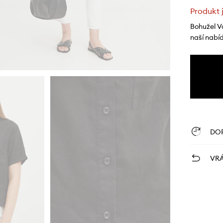
Produkt 
Bohužel V
naší nabí
DO
VRÁ