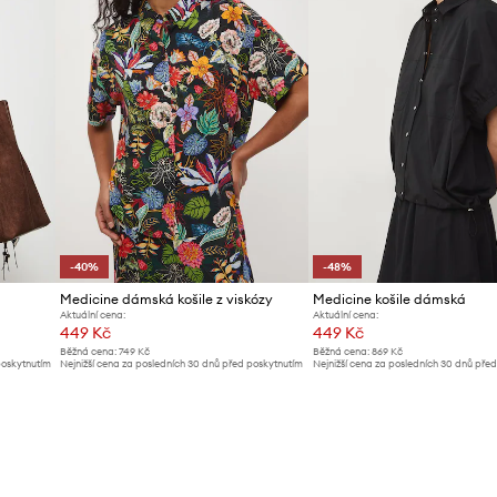
-40%
-48%
Medicine dámská košile z viskózy
Medicine košile dámská
Aktuální cena:
Aktuální cena:
449 Kč
449 Kč
Běžná cena:
749 Kč
Běžná cena:
869 Kč
poskytnutím
Nejnižší cena za posledních 30 dnů před poskytnutím
Nejnižší cena za posledních 30 dnů pře
slevy:
749 Kč
slevy:
869 Kč