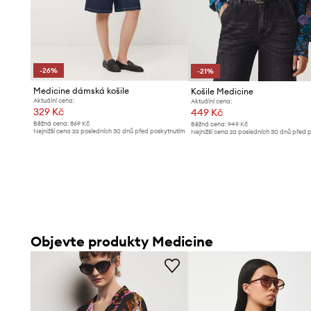
-26%
-21%
Medicine dámská košile
Košile Medicine
Aktuální cena:
Aktuální cena:
329 Kč
449 Kč
Běžná cena:
869 Kč
Běžná cena:
949 Kč
Nejnižší cena za posledních 30 dnů před poskytnutím
Nejnižší cena za posledních 30 dnů před 
slevy:
449 Kč
slevy:
569 Kč
Objevte produkty Medicine