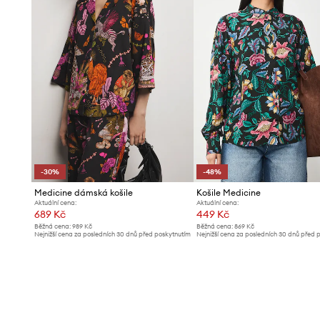
-30%
-48%
Medicine dámská košile
Košile Medicine
Aktuální cena:
Aktuální cena:
689 Kč
449 Kč
Běžná cena:
989 Kč
Běžná cena:
869 Kč
Nejnižší cena za posledních 30 dnů před poskytnutím
Nejnižší cena za posledních 30 dnů před 
slevy:
989 Kč
slevy:
869 Kč