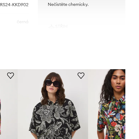
Nečistěte chemicky.
RS24-KKD902
černá
STŘIH
Medicine
Rukáv
:
krátký
Střih
:
Regular fit, Relaxed fit
ROZMĚRY
Menší velikost
Doporučujeme zvolit si o číslo větší
velikost, než běžně nosíte.
Prohlédněte si rozměry produktu