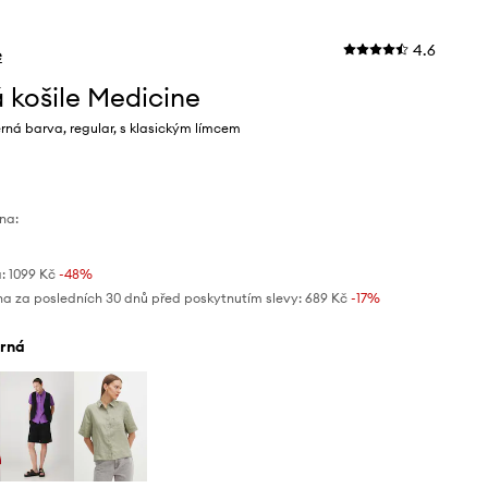
4.6
e
 košile Medicine
ná barva, regular, s klasickým límcem
na:
:
1099 Kč
-48%
na za posledních 30 dnů před poskytnutím slevy:
689 Kč
 -17%
erná