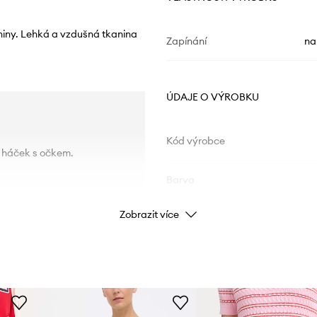
aniny. Lehká a vzdušná tkanina
Zapínání
na
ÚDAJE O VÝROBKU
Kód výrobce
a háček s očkem.
Barva
Zobrazit více
Značka
P
ID produktu