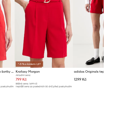
*-5 % s kódem: LST
Tommy Hilfiger dámské chino šortky s bavlnou
Kraťasy Morgan
Aktuální cena:
799 Kč
1299 Kč
Běžná cena:
1699 Kč
d poskytnutím
Nejnižší cena za posledních 30 dnů před poskytnutím
slevy:
879 Kč