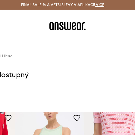
ácení zdarma (od 1800 Kč)
FINAL SALE % A VĚTŠÍ SLEVY V APLIKACI!
Doručení i do 24 h
VÍCE
Ušetřete s 
 Hierro
dostupný