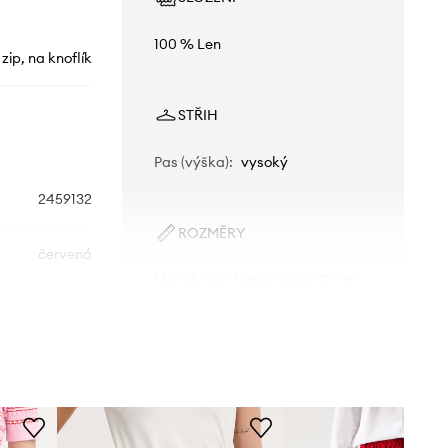
100 % Len
 zip, na knoflík
STŘIH
Pas (výška)
:
vysoký
2459132
ROZMĚRY
červená
Modelka na fotografii je 175 cm
vysoká a má na sobě velikost S
edro del Hierro
Standardní velikost
Doporučujeme zvolit velikost, kterou
běžně nosíte.
Tabulka velikosti