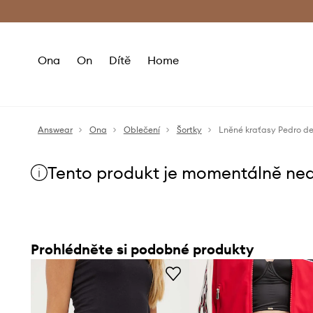
Premium Fashion Benefits
Doručení a vr
Ona
On
Dítě
Home
Answear
Ona
Oblečení
Šortky
Lněné kraťasy Pedro del
Tento produkt je momentálně ne
Prohlédněte si podobné produkty