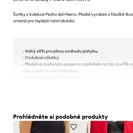
Šortky z kolekce Pedro del Hierro. Model vyroben z hladké tk
určená pro teplejší roční období.
- Volný střih pro plnou svobodu pohybu.
- Ozdobné záložky.
- Model se zvýšeným pasem a zapínáním na zip, knoflík 
- Na přední straně dvě kapsy.
- Tenká, neelastická tkanina.
- Šířka v pase: 36 cm.
- Šířka v bocích: 59 cm.
- Výška sedu: 31 cm.
- Délka: 43 cm.
- Rozměry pro velikost: S.
Prohlédněte si podobné produkty