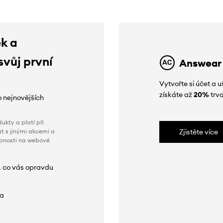
ek a
svůj první
Answear
Vytvořte si účet a
získáte až
20%
trva
o nejnovějších
ukty a platí při
t s jinými akcemi a
Zjistěte více
obnosti na webové
, co vás opravdu
da