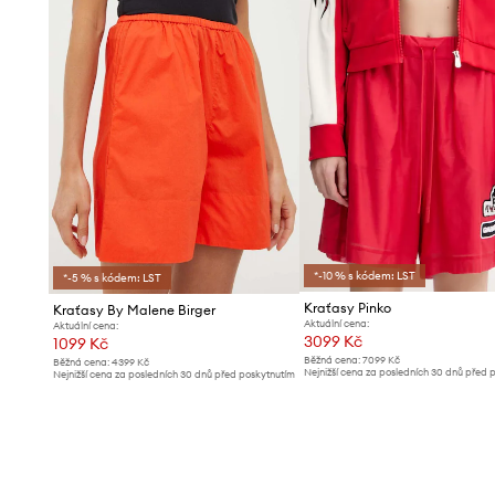
*-10 % s kódem: LST
*-5 % s kódem: LST
Kraťasy Pinko
Kraťasy By Malene Birger
Aktuální cena:
Aktuální cena:
3099 Kč
1099 Kč
Běžná cena:
7099 Kč
Běžná cena:
4399 Kč
Nejnižší cena za posledních 30 dnů před 
Nejnižší cena za posledních 30 dnů před poskytnutím
slevy:
3299 Kč
slevy:
1199 Kč