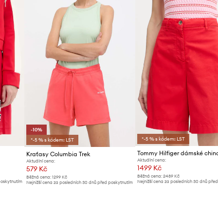
-10%
*-5 % s kódem: LST
*-5 % s kódem: LST
Kraťasy Columbia Trek
Aktuální cena:
Aktuální cena:
1499 Kč
579 Kč
Běžná cena:
2489 Kč
Běžná cena:
1299 Kč
poskytnutím
Nejnižší cena za posledních 30 dnů pře
Nejnižší cena za posledních 30 dnů před poskytnutím
slevy:
1599 Kč
slevy:
649 Kč