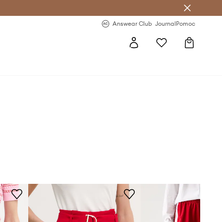
Answear Club
- 20 % na první objednávku
Answear Club
Journal
Pomoc