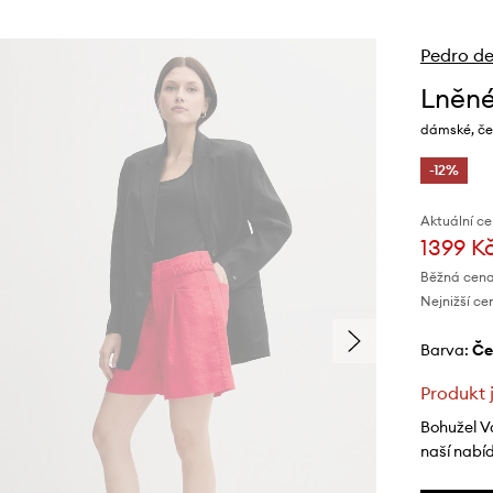
Pedro de
Lněné
dámské, če
-12%
Aktuální ce
1399 K
Běžná cena
Nejnižší ce
Barva:
č
Produkt 
Bohužel V
naší nabí