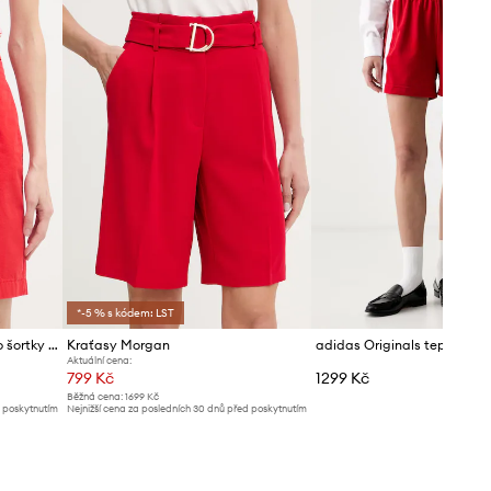
*-5 % s kódem: LST
Tommy Hilfiger dámské chino šortky s bavlnou
Kraťasy Morgan
Aktuální cena:
799 Kč
1299 Kč
Běžná cena:
1699 Kč
d poskytnutím
Nejnižší cena za posledních 30 dnů před poskytnutím
slevy:
879 Kč