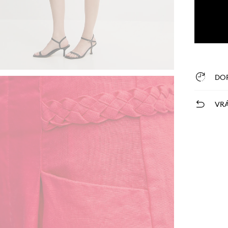
DO
VRÁ