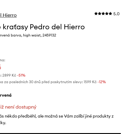
5.0
l Hierro
 kraťasy Pedro del Hierro
rvená barva, high waist, 2459132
na:
č
:
2899 Kč
-51%
na za posledních 30 dnů před poskytnutím slevy:
1599 Kč
 -12%
ervená
již není dostupný
ás někdo předběhl, ale možná se Vám zalíbí jiné produkty z
dky.