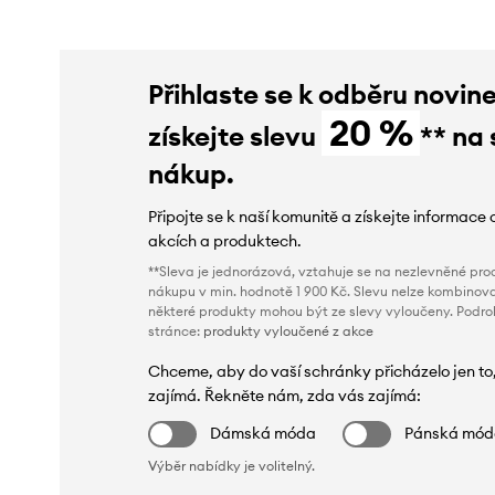
Přihlaste se k odběru novin
20 %
získejte slevu
** na 
nákup.
Připojte se k naší komunitě a získejte informace 
akcích a produktech.
**Sleva je jednorázová, vztahuje se na nezlevněné prod
nákupu v min. hodnotě 1 900 Kč. Slevu nelze kombinova
některé produkty mohou být ze slevy vyloučeny. Podr
stránce:
produkty vyloučené z akce
Chceme, aby do vaší schránky přicházelo jen to
zajímá. Řekněte nám, zda vás zajímá:
Dámská móda
Pánská mó
Výběr nabídky je volitelný.