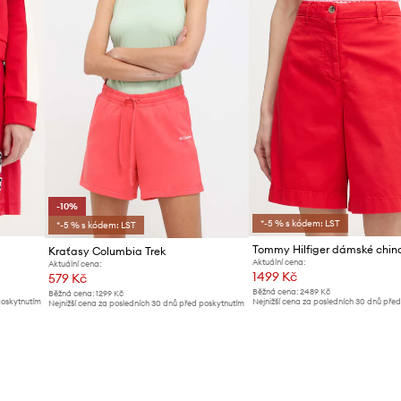
-10%
*-5 % s kódem: LST
*-5 % s kódem: LST
Kraťasy Columbia Trek
Aktuální cena:
Aktuální cena:
1499 Kč
579 Kč
Běžná cena:
2489 Kč
Běžná cena:
1299 Kč
poskytnutím
Nejnižší cena za posledních 30 dnů pře
Nejnižší cena za posledních 30 dnů před poskytnutím
slevy:
1599 Kč
slevy:
649 Kč