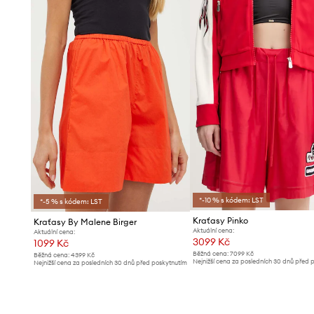
*-10 % s kódem: LST
*-5 % s kódem: LST
Kraťasy Pinko
Kraťasy By Malene Birger
Aktuální cena:
Aktuální cena:
3099 Kč
1099 Kč
Běžná cena:
7099 Kč
Běžná cena:
4399 Kč
Nejnižší cena za posledních 30 dnů před 
Nejnižší cena za posledních 30 dnů před poskytnutím
slevy:
3299 Kč
slevy:
1199 Kč