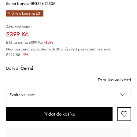
černá barva, 4BGZ26 7230A
*-10 % s kódem: LST
Aktuální cena:
2399 Kč
Běžná cena:
6099 Kč
-60%
Nejnižší cena za posledních 30 dnů před poskytnutím slevy:
2499 Kč
 -4%
Barva:
černá
Tabulka velikosti
Zvolte velikost
Přidat do košíku