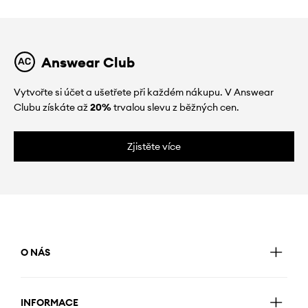
Answear Club
Vytvořte si účet a ušetřete při každém nákupu. V Answear
Clubu získáte až
20%
trvalou slevu z běžných cen.
Zjistěte více
O NÁS
INFORMACE