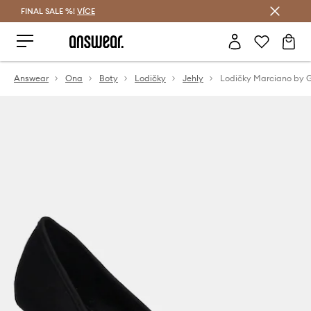
FINAL SALE %!
VÍCE
Ušetřete s Answear Club
Answear
Ona
Boty
Lodičky
Jehly