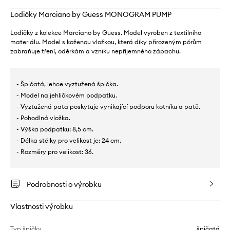
Lodičky Marciano by Guess MONOGRAM PUMP
Lodičky z kolekce Marciano by Guess. Model vyroben z textilního
materiálu. Model s koženou vložkou, která díky přirozeným pórům
zabraňuje tření, oděrkám a vzniku nepříjemného zápachu.
- Špičatá, lehce vyztužená špička.
- Model na jehličkovém podpatku.
- Vyztužená pata poskytuje vynikající podporu kotníku a patě.
- Pohodlná vložka.
- Výška podpatku: 8,5 cm.
- Délka stélky pro velikost je: 24 cm.
- Rozměry pro velikost: 36.
Podrobnosti o výrobku
Vlastnosti výrobku
Typ špičky
špičatá