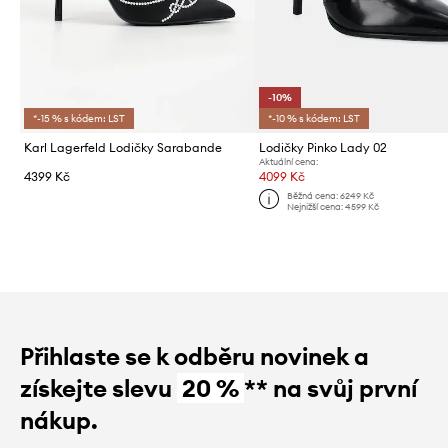
-10%
*-15 % s kódem: LST
*-10 % s kódem: LST
Karl Lagerfeld Lodičky Sarabande
Lodičky Pinko Lady 02
Aktuální cena:
4399 Kč
4099 Kč
Běžná cena:
6249 Kč
Nejnižší cena:
4599 Kč
Přihlaste se k odběru novinek a
získejte slevu
20 %
** na svůj první
nákup.