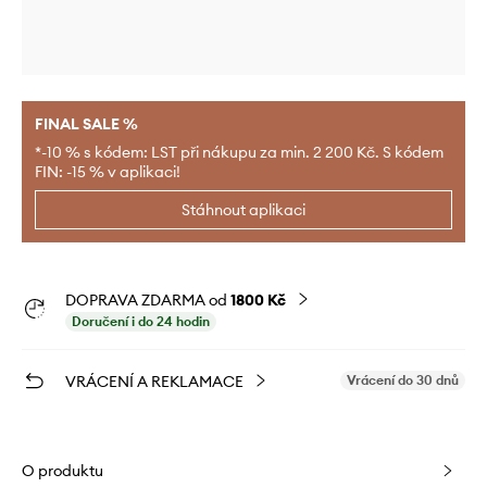
FINAL SALE %
*-10 % s kódem: LST při nákupu za min. 2 200 Kč. S kódem
FIN: -15 % v aplikaci!
Stáhnout aplikaci
DOPRAVA ZDARMA od
1800 Kč
Doručení i do 24 hodin
VRÁCENÍ A REKLAMACE
Vrácení do 30 dnů
O produktu