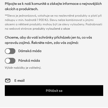
Připojte se k naší komunitě a získejte informace o nejnovějších
akcích a produktech.
**Sleva je jednorázová, vztahuje se na nezlevněné produkty a platí při
nákupu v min. hodnotě 1 900 Kč. Slevu nelze kombinovat s jinými
akcemi a některé produkty mohou být ze slevy vyloučeny. Podrobnosti
na webové stránce:
produkty vyloučené z akce
Chceme, aby do vaší schránky přicházelo jen to, co vás
opravdu zajímá. Řekněte nám, zda vás zajímá:
Dámská móda
Pánská móda
Výběr nabídky je volitelný.
Přihlásit se