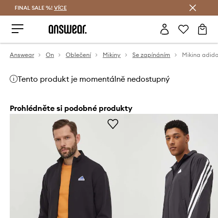
FINAL SALE %!
VÍCE
Ušetřete s Answear Club
Answear
On
Oblečení
Mikiny
Se zapínáním
Mikina adida
Tento produkt je momentálně nedostupný
Prohlédněte si podobné produkty