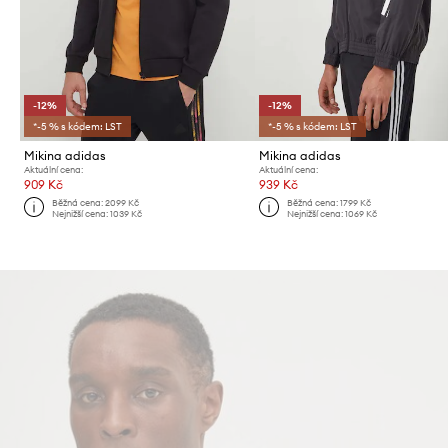
-12%
-12%
*-5 % s kódem: LST
*-5 % s kódem: LST
Mikina adidas
Mikina adidas
Aktuální cena:
Aktuální cena:
909 Kč
939 Kč
Běžná cena:
2099 Kč
Běžná cena:
1799 Kč
Nejnižší cena:
1039 Kč
Nejnižší cena:
1069 Kč