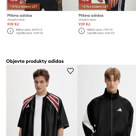
-12%
-12%
*-5 % s kódem: LST
*-5 % s kódem: LST
Mikina adidas
Mikina adidas
Aktuální cena:
Aktuální cena:
909 Kč
939 Kč
Běžná cena:
2099 Kč
Běžná cena:
1799 Kč
Nejnižší cena:
1039 Kč
Nejnižší cena:
1069 Kč
Objevte produkty adidas