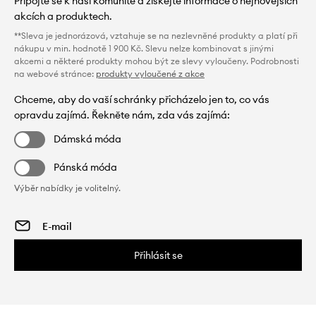
Připojte se k naší komunitě a získejte informace o nejnovějších
akcích a produktech.
**Sleva je jednorázová, vztahuje se na nezlevněné produkty a platí při
nákupu v min. hodnotě 1 900 Kč. Slevu nelze kombinovat s jinými
akcemi a některé produkty mohou být ze slevy vyloučeny. Podrobnosti
na webové stránce:
produkty vyloučené z akce
Chceme, aby do vaší schránky přicházelo jen to, co vás
opravdu zajímá. Řekněte nám, zda vás zajímá:
Dámská móda
Pánská móda
Výběr nabídky je volitelný.
Přihlásit se