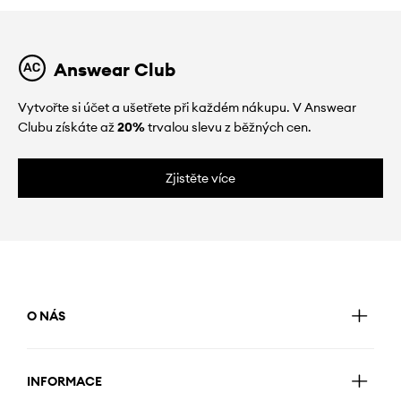
Answear Club
Vytvořte si účet a ušetřete při každém nákupu. V Answear
Clubu získáte až
20%
trvalou slevu z běžných cen.
Zjistěte více
O NÁS
INFORMACE