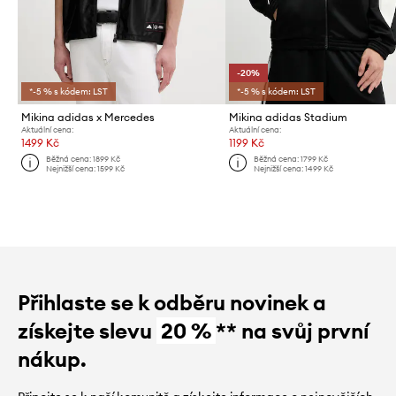
-20%
*-5 % s kódem: LST
*-5 % s kódem: LST
Mikina adidas x Mercedes
Mikina adidas Stadium
Aktuální cena:
Aktuální cena:
1499 Kč
1199 Kč
Běžná cena:
1899 Kč
Běžná cena:
1799 Kč
Nejnižší cena:
1599 Kč
Nejnižší cena:
1499 Kč
Přihlaste se k odběru novinek a
získejte slevu
20 %
** na svůj první
nákup.