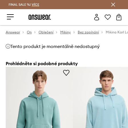
FINAL SALE %!
VÍCE
Ušetřete s Answear Club
Answear
On
Oblečení
Mikiny
Bez zapínání
Mikina Karl L
Tento produkt je momentálně nedostupný
Prohlédněte si podobné produkty