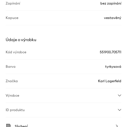
Zapínání
bez zapínání
Kapuce
vestavěný
Údaje o výrobku
Kód výrobce
551900.705711
Barva
tyrkysová
Značka
Karl Lagerfeld
Výrobce
ID produktu
Složení