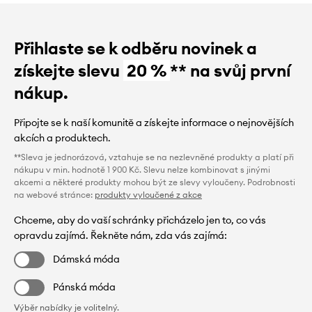
Přihlaste se k odběru novinek a
získejte slevu
20 %
** na svůj první
nákup.
Připojte se k naší komunitě a získejte informace o nejnovějších
akcích a produktech.
**Sleva je jednorázová, vztahuje se na nezlevněné produkty a platí při
nákupu v min. hodnotě 1 900 Kč. Slevu nelze kombinovat s jinými
akcemi a některé produkty mohou být ze slevy vyloučeny. Podrobnosti
na webové stránce:
produkty vyloučené z akce
Chceme, aby do vaší schránky přicházelo jen to, co vás
opravdu zajímá. Řekněte nám, zda vás zajímá:
Dámská móda
Pánská móda
Výběr nabídky je volitelný.