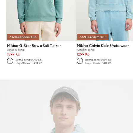
*-5 % s kódem: LST
*-5 % s kódem: LST
Mikina G-Star Raw x Sofi Tukker
Mikina Calvin Klein Underwear
Aktuální cena:
Aktuální cena:
1399 Kč
1299 Kč
Běžná cena:
2099 Kč
Běžná cena:
2399 Kč
Nejnižší cena:
1499 Kč
Nejnižší cena:
1419 Kč