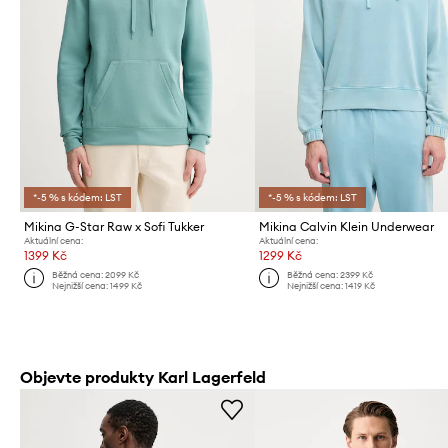
*-5 % s kódem: LST
*-5 % s kódem: LST
Mikina G-Star Raw x Sofi Tukker
Mikina Calvin Klein Underwear
Aktuální cena:
Aktuální cena:
1399 Kč
1299 Kč
Běžná cena:
2099 Kč
Běžná cena:
2399 Kč
Nejnižší cena:
1499 Kč
Nejnižší cena:
1419 Kč
Objevte produkty Karl Lagerfeld