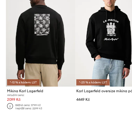
*-10 % s kódem: LST
*-25 % s kódem: LST
Mikina Karl Lagerfeld
Aktuální cena:
2099 Kč
4449 Kč
Běžná cena:
3799 Kč
Nejnižší cena:
2299 Kč