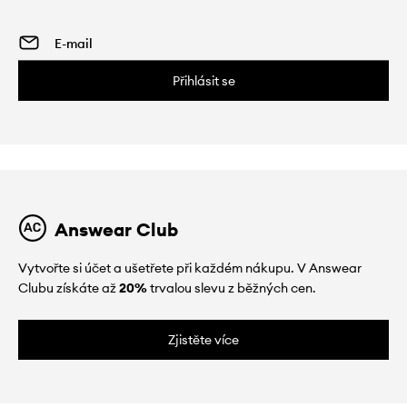
Přihlásit se
Answear Club
Vytvořte si účet a ušetřete při každém nákupu. V Answear
Clubu získáte až
20%
trvalou slevu z běžných cen.
Zjistěte více