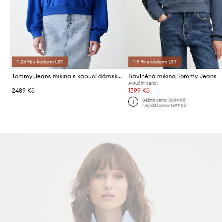
*-25 % s kódem: LST
*-5 % s kódem: LST
Tommy Jeans mikina s kapucí dámská bavlněná
Bavlněná mikina Tommy Jeans
Aktuální cena:
2489 Kč
1599 Kč
Běžná cena:
3099 Kč
Nejnižší cena:
1699 Kč