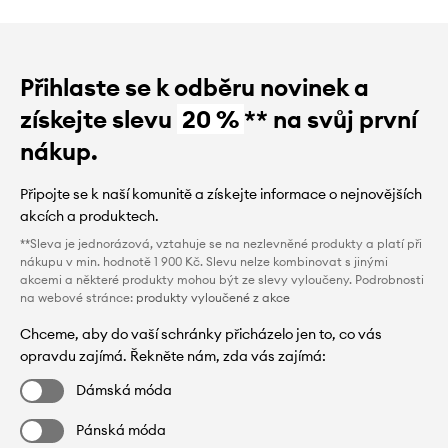
Přihlaste se k odběru novinek a
získejte slevu
20 %
** na svůj první
nákup.
Připojte se k naší komunitě a získejte informace o nejnovějších
akcích a produktech.
**Sleva je jednorázová, vztahuje se na nezlevněné produkty a platí při
nákupu v min. hodnotě 1 900 Kč. Slevu nelze kombinovat s jinými
akcemi a některé produkty mohou být ze slevy vyloučeny. Podrobnosti
na webové stránce:
produkty vyloučené z akce
Chceme, aby do vaší schránky přicházelo jen to, co vás
opravdu zajímá. Řekněte nám, zda vás zajímá:
Dámská móda
Pánská móda