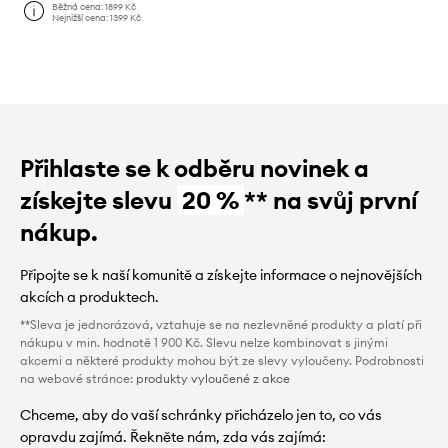
Běžná cena:
1899 Kč
Nejnižší cena:
1399 Kč
Přihlaste se k odběru novinek a
získejte slevu
20 %
** na svůj první
nákup.
Připojte se k naší komunitě a získejte informace o nejnovějších
akcích a produktech.
**Sleva je jednorázová, vztahuje se na nezlevněné produkty a platí při
nákupu v min. hodnotě 1 900 Kč. Slevu nelze kombinovat s jinými
akcemi a některé produkty mohou být ze slevy vyloučeny. Podrobnosti
na webové stránce:
produkty vyloučené z akce
Chceme, aby do vaší schránky přicházelo jen to, co vás
opravdu zajímá. Řekněte nám, zda vás zajímá: