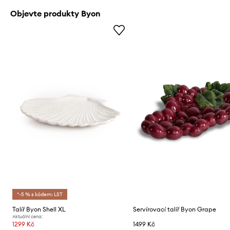
Objevte produkty Byon
*-5 % s kódem: LST
Talíř Byon Shell XL
Servírovací talíř Byon Grape
Aktuální cena:
1299 Kč
1499 Kč