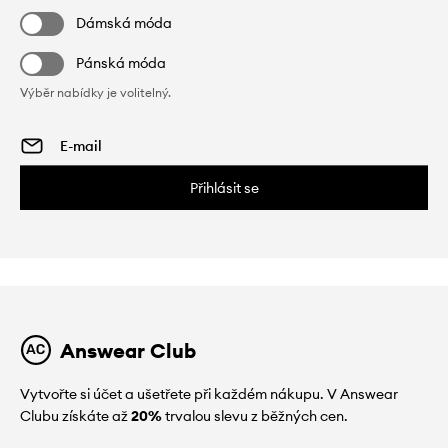
Dámská móda
Pánská móda
Výběr nabídky je volitelný.
Přihlásit se
Answear Club
Vytvořte si účet a ušetřete při každém nákupu. V Answear
Clubu získáte až
20%
trvalou slevu z běžných cen.