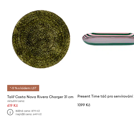
*-5 % s kódem: LST
Talíř Costa Nova Rivera Charger 31 cm
Aktuální cena:
1099 Kč
619 Kč
Běžná cena:
879 Kč
Nejnižší cena:
649 Kč