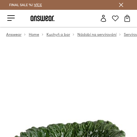
FINAL SALE %!
VÍCE
Ušetřete s Answear Club
Answear
Home
Kuchyň a bar
Nádobí na servírování
Servír