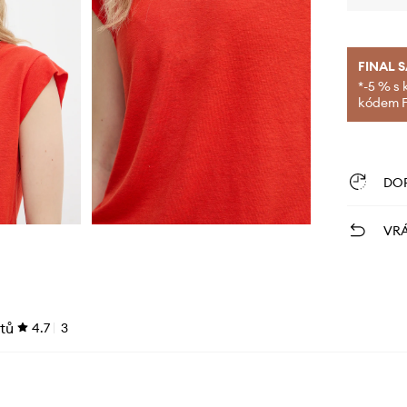
FINAL 
*-5 % s 
kódem FI
DO
VRÁ
tů
4.7
3