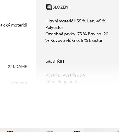
SLOŽENÍ
Hlavní materiál: 55 % Len, 45 %
stický materiál
Polyester
Ozdobné prvky: 75 % Bavlna, 20
% Kovové vlákno, 5 % Elastan
STŘIH
221.DAME
Výstřih
:
Výstřih do V
Střih
:
Regular fit
červená
Morgan
ROZMĚRY
Modelka na fotografii je 179 cm
vysoká a má na sobě velikost S