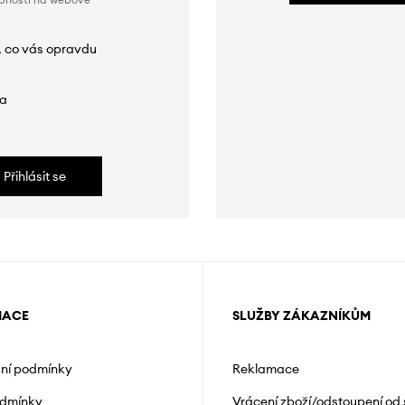
, co vás opravdu
da
Přihlásit se
MACE
SLUŽBY ZÁKAZNÍKŮM
ní podmínky
Reklamace
odmínky
Vrácení zboží/odstoupení od