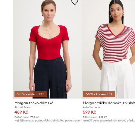
*-5 % s kódem: LST
*-5 % s kódem: LST
Morgan tričko dámské
Morgan tričko dámské z viskó
Aktuální cena:
Aktuální cena:
489 Kč
599 Kč
Běžná cena:
759 Kč
Běžná cena:
939 Kč
Nejnižší cena za posledních 30 dnů před poskytnutím
Nejnižší cena za posledních 30 dnů před 
slevy:
539 Kč
slevy:
639 Kč