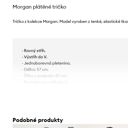
Morgan plátěné tričko
Tričko z kolekce Morgan. Model vyroben z tenké, elastické tka
- Rovný střih.
- Výstřih do V.
- Jednobarevná pletenina.
- Délka: 57 cm.
- Šířka v podpaží: 42 cm.
- Rozměry pro velikost: S.
Podobné produkty