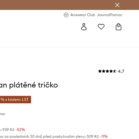
Answear Club
- 20 % na první objednávku
Answear Club
Journal
Pomoc
4.7
n plátěné tričko
5 % s kódem: LST
na:
:
939 Kč
-52%
na za posledních 30 dnů před poskytnutím slevy:
509 Kč
 -11%