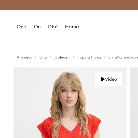
Premium Fashion Benefits
Doručení a vr
Ona
On
Dítě
Home
Answear
Ona
Oblečení
Topy a trička
S krátkým ruká
Video