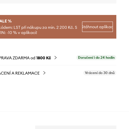
SALE %
Stáhnout aplikaci
kódem: LST při nákupu za min. 2 200 Kč. S
N: -10 % v aplikaci!
PRAVA ZDARMA od
1800 Kč
Doručení i do 24 hodin
CENÍ A REKLAMACE
Vrácení do 30 dnů