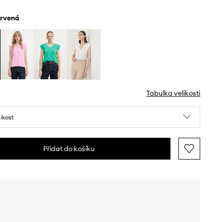
ervená
Tabulka velikosti
likost
Přidat do košíku