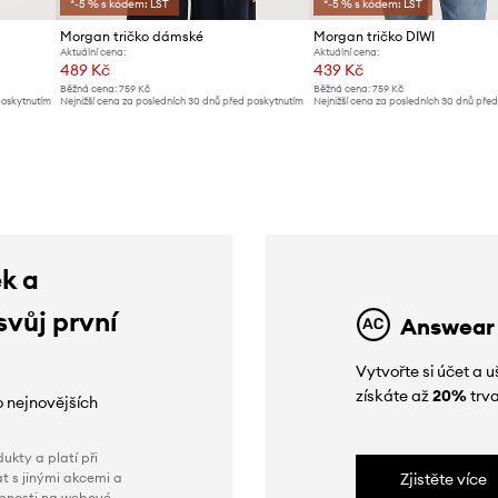
*-5 % s kódem: LST
*-5 % s kódem: LST
Morgan tričko dámské
Morgan tričko DIWI
Aktuální cena:
Aktuální cena:
489 Kč
439 Kč
Běžná cena:
759 Kč
Běžná cena:
759 Kč
poskytnutím
Nejnižší cena za posledních 30 dnů před poskytnutím
Nejnižší cena za posledních 30 dnů pře
slevy:
539 Kč
slevy:
459 Kč
ek a
svůj první
Answear
Vytvořte si účet a
získáte až
20%
trva
o nejnovějších
ukty a platí při
t s jinými akcemi a
Zjistěte více
obnosti na webové