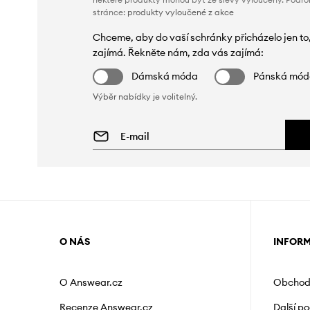
stránce:
produkty vyloučené z akce
Chceme, aby do vaší schránky přicházelo jen to
zajímá. Řekněte nám, zda vás zajímá:
Dámská móda
Pánská mó
Výběr nabídky je volitelný.
O NÁS
INFOR
O Answear.cz
Obchod
Recenze Answear.cz
Další p