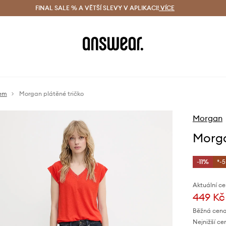
ácení zdarma (od 1800 Kč)
FINAL SALE % A VĚTŠÍ SLEVY V APLIKACI!
Doručení i do 24 h
VÍCE
Ušetřete s 
vem
Morgan plátěné tričko
Morgan
Morga
-11%
*-
Aktuální ce
449 Kč
Běžná cena
Nejnižší ce