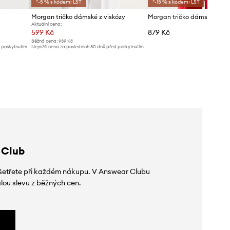
*-5 % s kódem: LST
*-15 % s kódem: LST
Morgan tričko dámské z viskózy
Aktuální cena:
599 Kč
879 Kč
Běžná cena:
939 Kč
d poskytnutím
Nejnižší cena za posledních 30 dnů před poskytnutím
slevy:
639 Kč
 Club
 ušetřete při každém nákupu. V Answear Clubu
lou slevu z běžných cen.