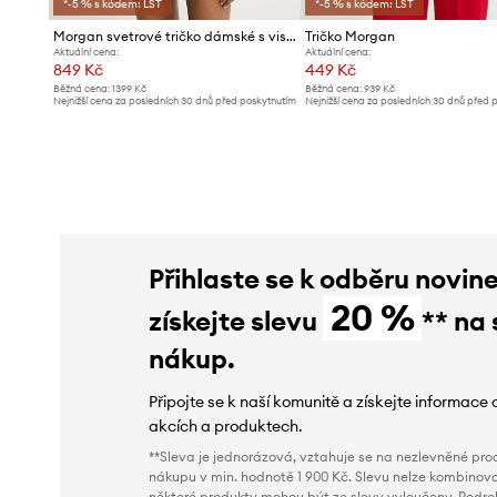
*-5 % s kódem: LST
*-5 % s kódem: LST
Morgan svetrové tričko dámské s viskózou
Tričko Morgan
Aktuální cena:
Aktuální cena:
849 Kč
449 Kč
Běžná cena:
1399 Kč
Běžná cena:
939 Kč
Nejnižší cena za posledních 30 dnů před poskytnutím
Nejnižší cena za posledních 30 dnů před 
slevy:
899 Kč
slevy:
499 Kč
Přihlaste se k odběru novin
20 %
získejte slevu
** na 
nákup.
Připojte se k naší komunitě a získejte informace 
akcích a produktech.
**Sleva je jednorázová, vztahuje se na nezlevněné prod
nákupu v min. hodnotě 1 900 Kč. Slevu nelze kombinova
některé produkty mohou být ze slevy vyloučeny. Podr