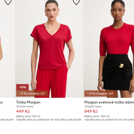
-10%
*-5 % s kódem: LST
*-5 % s kódem: LST
zy
Tričko Morgan
Aktuální cena:
Aktuální cena:
449 Kč
849 Kč
Běžná cena:
939 Kč
Běžná cena:
1399 Kč
poskytnutím
Nejnižší cena za posledních 30 dnů před poskytnutím
Nejnižší cena za posledních 30 dnů pře
slevy:
499 Kč
slevy:
899 Kč