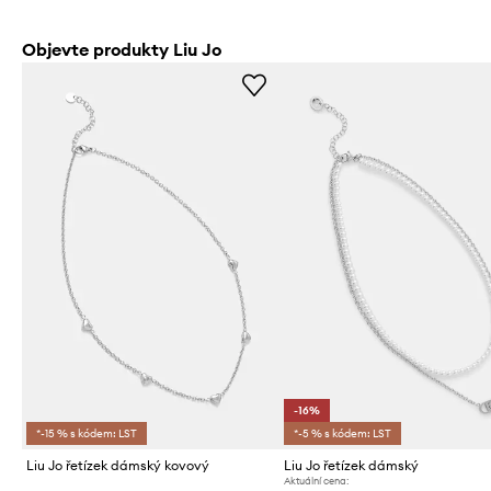
Objevte produkty Liu Jo
-16%
*-15 % s kódem: LST
*-5 % s kódem: LST
Liu Jo řetízek dámský kovový
Liu Jo řetízek dámský
Aktuální cena: