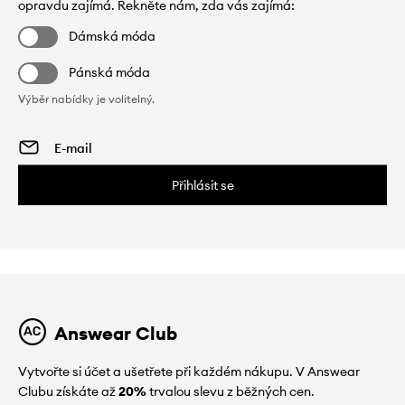
opravdu zajímá. Řekněte nám, zda vás zajímá:
Dámská móda
Pánská móda
Výběr nabídky je volitelný.
Přihlásit se
Answear Club
Vytvořte si účet a ušetřete při každém nákupu. V Answear
Clubu získáte až
20%
trvalou slevu z běžných cen.