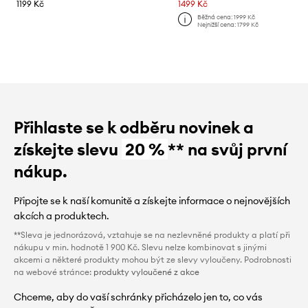
1199 Kč
1499 Kč
Běžná cena:
1999 Kč
Nejnižší cena:
1799 Kč
Přihlaste se k odběru novinek a
získejte slevu
20 %
** na svůj první
nákup.
Připojte se k naší komunitě a získejte informace o nejnovějších
akcích a produktech.
**Sleva je jednorázová, vztahuje se na nezlevněné produkty a platí při
nákupu v min. hodnotě 1 900 Kč. Slevu nelze kombinovat s jinými
akcemi a některé produkty mohou být ze slevy vyloučeny. Podrobnosti
na webové stránce:
produkty vyloučené z akce
Chceme, aby do vaší schránky přicházelo jen to, co vás