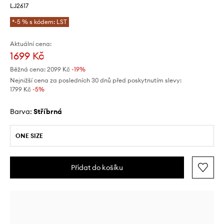
LJ2617
*-5 % s kódem: LST
Aktuální cena:
1699 Kč
Běžná cena:
2099 Kč
-19%
Nejnižší cena za posledních 30 dnů před poskytnutím slevy:
1799 Kč
 -5%
Barva:
stříbrná
ONE SIZE
Přidat do košíku