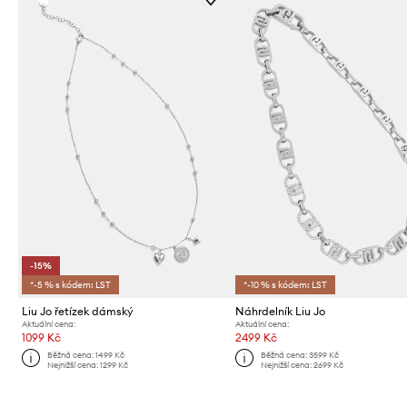
-15%
*-5 % s kódem: LST
*-10 % s kódem: LST
Liu Jo řetízek dámský
Náhrdelník Liu Jo
Aktuální cena:
Aktuální cena:
1099 Kč
2499 Kč
Běžná cena:
1499 Kč
Běžná cena:
3599 Kč
Nejnižší cena:
1299 Kč
Nejnižší cena:
2699 Kč