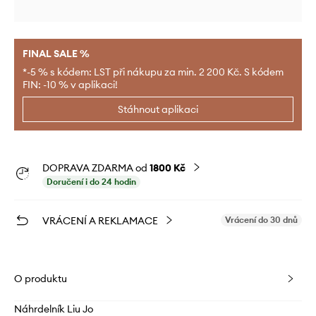
FINAL SALE %
*-5 % s kódem: LST při nákupu za min. 2 200 Kč. S kódem
FIN: -10 % v aplikaci!
Stáhnout aplikaci
DOPRAVA ZDARMA od
1800 Kč
Doručení i do 24 hodin
VRÁCENÍ A REKLAMACE
Vrácení do 30 dnů
O produktu
Náhrdelník Liu Jo