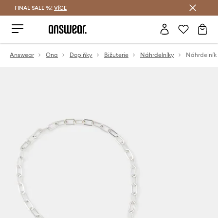
FINAL SALE %!
VÍCE
Ušetřete s Answear Club
Answear
Ona
Doplňky
Bižuterie
Náhrdelníky
Náhrdelník 