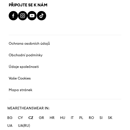
PŘIPOJTE SE K NÁM
Ochrana osobních údajů
Obchodní podmínky
Údaje společnosti
Vaše Cookies
Mapa stránek
WEARETHEANSWEAR IN:
BG
CY
CZ
GR
HR
HU
IT
PL
RO
SI
SK
UA
UA(RU)