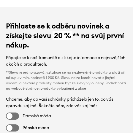
Přihlaste se k odběru novinek a
získejte slevu
20 %
** na svůj první
nákup.
Připojte se k naší komunitě a získejte informace o nejnovějších
akcích a produktech.
**Sleva je jednorázová, vztahuje se na nezlevněné produkty a platí při
nákupu v min. hodnotě 1 900 Kč. Slevu nelze kombinovat s jinými
akcemi a některé produkty mohou být ze slevy vyloučeny. Podrobnosti
na webové stránce:
produkty vyloučené z akce
Chceme, aby do vaší schránky přicházelo jen to, co vás
opravdu zajímá. Řekněte nám, zda vás zajímá:
Dámská móda
Pánská móda