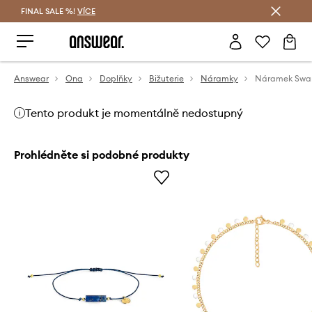
FINAL SALE %!
VÍCE
Ušetřete s Answear Club
Answear
Ona
Doplňky
Bižuterie
Náramky
Náramek Swar
Tento produkt je momentálně nedostupný
Prohlédněte si podobné produkty