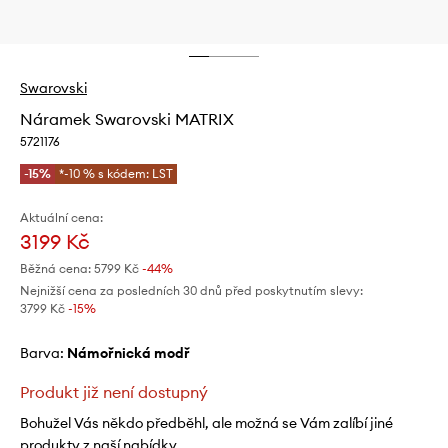
Swarovski
Náramek Swarovski MATRIX
5721176
-15%
*-10 % s kódem: LST
Aktuální cena:
3199 Kč
Běžná cena:
5799 Kč
-44%
Nejnižší cena za posledních 30 dnů před poskytnutím slevy:
3799 Kč
 -15%
Barva:
námořnická modř
Produkt již není dostupný
Bohužel Vás někdo předběhl, ale možná se Vám zalíbí jiné
produkty z naší nabídky.