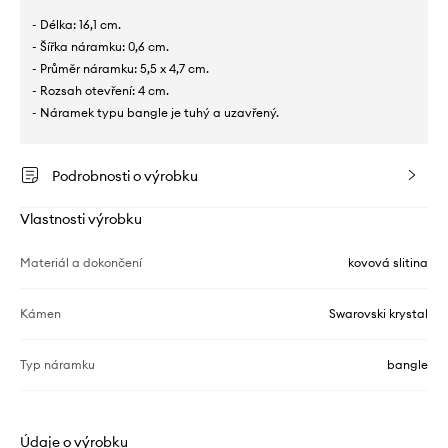
- Délka: 16,1 cm.
- Šířka náramku: 0,6 cm.
- Průměr náramku: 5,5 x 4,7 cm.
- Rozsah otevření: 4 cm.
- Náramek typu bangle je tuhý a uzavřený.
Podrobnosti o výrobku
Vlastnosti výrobku
Materiál a dokončení
kovová slitina
Kámen
Swarovski krystal
Typ náramku
bangle
Údaje o výrobku