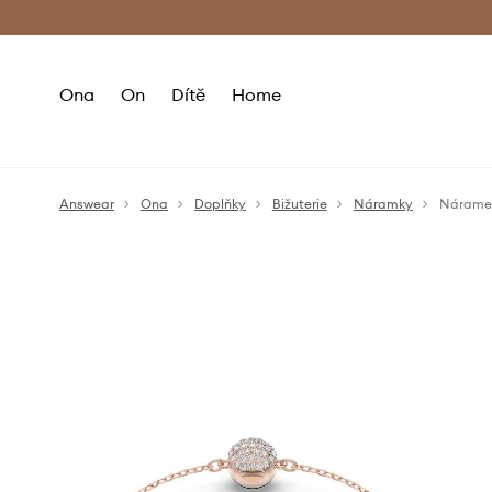
Premium Fashion Benefits
Doručení a vr
Ona
On
Dítě
Home
Answear
Ona
Doplňky
Bižuterie
Náramky
Nárame