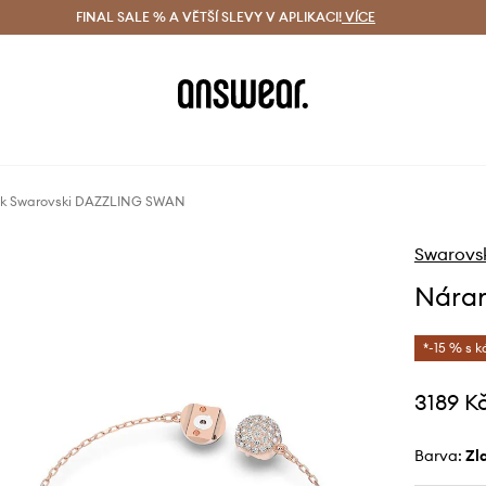
ácení zdarma (od 1800 Kč)
FINAL SALE % A VĚTŠÍ SLEVY V APLIKACI!
Doručení i do 24 h
VÍCE
Ušetřete s 
k Swarovski DAZZLING SWAN
Swarovs
Nára
*-15 % s 
3189 K
Barva:
z