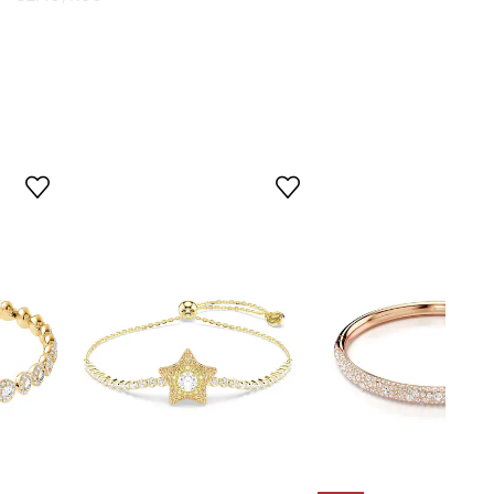
zlatá
Swarovski