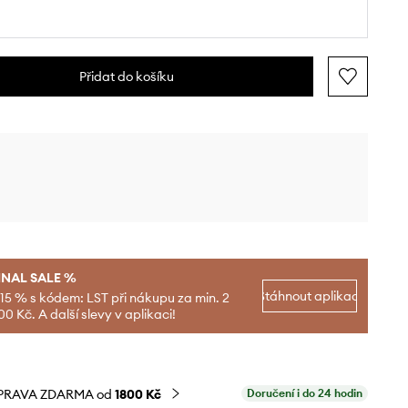
Přidat do košíku
INAL SALE %
Stáhnout aplikaci
-15 % s kódem: LST při nákupu za min. 2
00 Kč. A další slevy v aplikaci!
PRAVA ZDARMA od
1800 Kč
Doručení i do 24 hodin