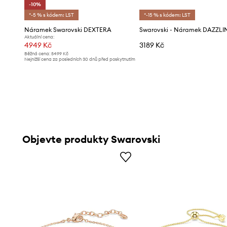
-10%
*-5 % s kódem: LST
*-15 % s kódem: LST
Náramek Swarovski DEXTERA
Aktuální cena:
4949 Kč
3189 Kč
Běžná cena:
5499 Kč
Nejnižší cena za posledních 30 dnů před poskytnutím
slevy:
5499 Kč
Objevte produkty Swarovski