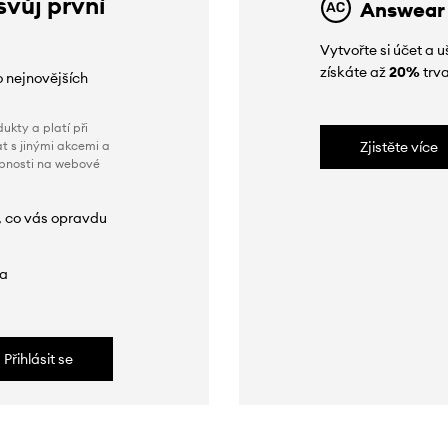
svůj první
Answear
Vytvořte si účet a
získáte až
20%
trva
o nejnovějších
ukty a platí při
t s jinými akcemi a
Zjistěte více
obnosti na webové
, co vás opravdu
da
Přihlásit se