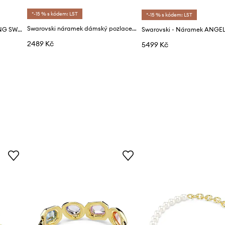
*-15 % s kódem: LST
*-15 % s kódem: LST
Swarovski náramek dámský pozlacený kovový s kubickým zirkonem MESMERA
Swarovski - Náramek DAZZLING SWAN
Swarovski - Náramek ANGE
2489 Kč
5499 Kč