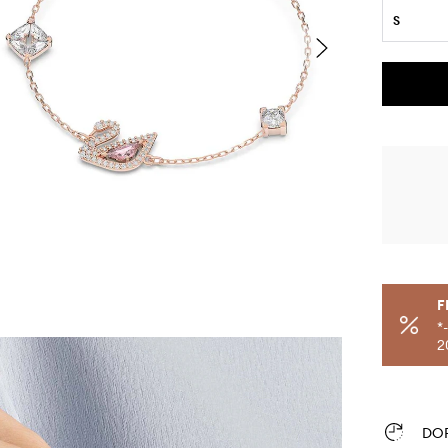
S
F
*
2
DO