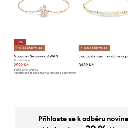
-13%
*-10 % s kódem: LST
*-15 % s kódem: LST
Náramek Swarovski AWAN
Aktuální cena:
2599 Kč
3489 Kč
Běžná cena:
2989 Kč
Nejnižší cena za posledních 30 dnů před poskytnutím
slevy:
2989 Kč
Přihlaste se k odběru novin