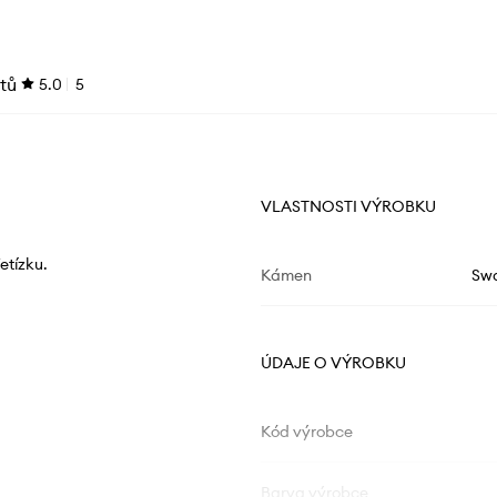
tů
5.0
5
VLASTNOSTI VÝROBKU
etízku.
Kámen
Swa
ÚDAJE O VÝROBKU
Kód výrobce
Barva výrobce