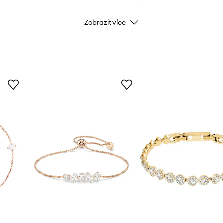
Zobrazit více
Barva
Značka
Výrobce
ID produktu