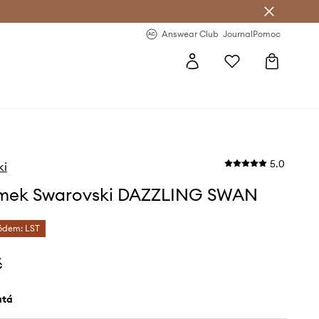
Answear Club
- 20 % na první objednávku
Answear Club
Journal
Pomoc
5.0
ki
mek Swarovski DAZZLING SWAN
kódem: LST
č
latá