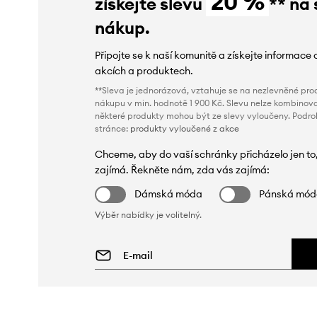
20 %
získejte slevu
** na 
nákup.
Připojte se k naší komunitě a získejte informace 
akcích a produktech.
**Sleva je jednorázová, vztahuje se na nezlevněné prod
nákupu v min. hodnotě 1 900 Kč. Slevu nelze kombinova
některé produkty mohou být ze slevy vyloučeny. Podr
stránce:
produkty vyloučené z akce
Chceme, aby do vaší schránky přicházelo jen to
zajímá. Řekněte nám, zda vás zajímá:
Dámská móda
Pánská mó
Výběr nabídky je volitelný.