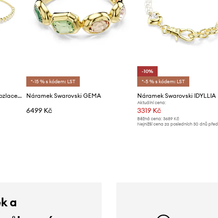
-10%
*-15 % s kódem: LST
*-5 % s kódem: LST
Swarovski náramek dámský pozlacený kovový s kubickým zirkonem MESMERA
Náramek Swarovski GEMA
Náramek Swarovski IDYLLIA
Aktuální cena:
6499 Kč
3319 Kč
Běžná cena:
3689 Kč
Nejnižší cena za posledních 30 dnů pře
slevy:
3689 Kč
ek a