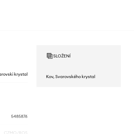
SLOŽENÍ
rovski krystal
Kov, Svarovského krystal
5485876
CZMO/ROS