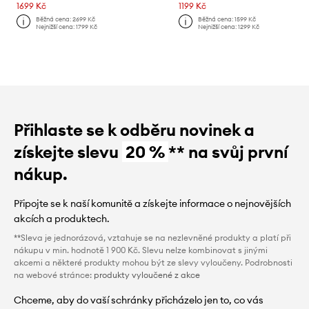
1699 Kč
1199 Kč
Běžná cena:
2699 Kč
Běžná cena:
1599 Kč
Nejnižší cena:
1799 Kč
Nejnižší cena:
1299 Kč
Přihlaste se k odběru novinek a
získejte slevu
20 %
** na svůj první
nákup.
Připojte se k naší komunitě a získejte informace o nejnovějších
akcích a produktech.
**Sleva je jednorázová, vztahuje se na nezlevněné produkty a platí při
nákupu v min. hodnotě 1 900 Kč. Slevu nelze kombinovat s jinými
akcemi a některé produkty mohou být ze slevy vyloučeny. Podrobnosti
na webové stránce:
produkty vyloučené z akce
Chceme, aby do vaší schránky přicházelo jen to, co vás