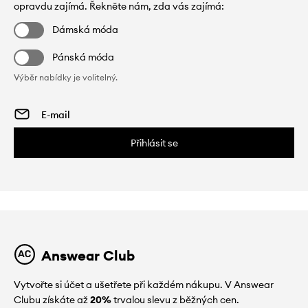
opravdu zajímá. Řekněte nám, zda vás zajímá:
Dámská móda
Pánská móda
Výběr nabídky je volitelný.
Přihlásit se
Answear Club
Vytvořte si účet a ušetřete při každém nákupu. V Answear
Clubu získáte až
20%
trvalou slevu z běžných cen.