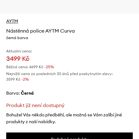
AYTM
Nástěnná police AYTM Curva
černá barva
Aktuální cena:
3499 Kč
Běžná cena:
4699 Kč
-25%
Nejnižší cena za posledních 30 dnů před poskytnutím slevy:
3599 Kč
 -2%
Barva:
černá
Produkt již není dostupný
Bohužel Vás někdo předběhl, ale možná se Vám zalíbí jiné
produkty z naší nabídky.