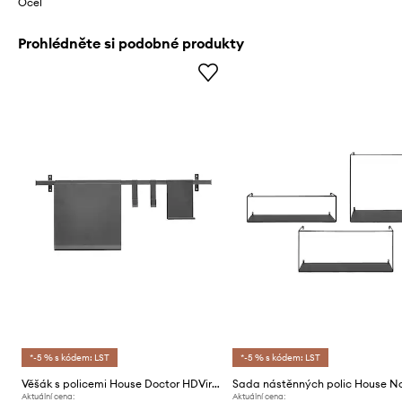
Ocel
Prohlédněte si podobné produkty
*-5 % s kódem: LST
*-5 % s kódem: LST
Věšák s policemi House Doctor HDVirar, 35 x 80 cm
Aktuální cena:
Aktuální cena: