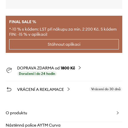
FINAL SALE %
*-10 % s kódem: LST při nákupu za min. 2 200 Kč. S kódem
FIN: -15 % v aplikaci!
Stáhnout aplikaci
DOPRAVA ZDARMA od
1800 Kč
Doručení i do 24 hodin
VRÁCENÍ A REKLAMACE
Vrácení do 30 dnů
O produktu
Nástěnná police AYTM Curva