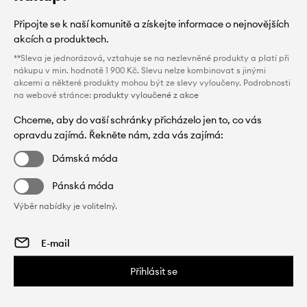
Připojte se k naší komunitě a získejte informace o nejnovějších
akcích a produktech.
**Sleva je jednorázová, vztahuje se na nezlevněné produkty a platí při
nákupu v min. hodnotě 1 900 Kč. Slevu nelze kombinovat s jinými
akcemi a některé produkty mohou být ze slevy vyloučeny. Podrobnosti
na webové stránce:
produkty vyloučené z akce
Chceme, aby do vaší schránky přicházelo jen to, co vás
opravdu zajímá. Řekněte nám, zda vás zajímá:
Dámská móda
Pánská móda
Výběr nabídky je volitelný.
Přihlásit se