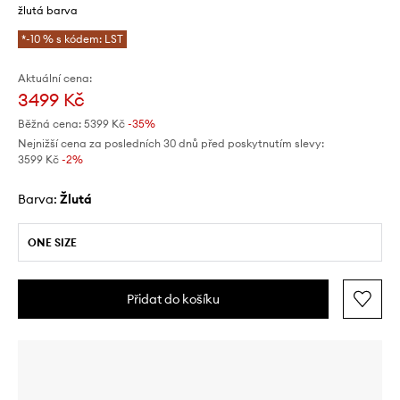
žlutá barva
*-10 % s kódem: LST
Aktuální cena:
3499 Kč
Běžná cena:
5399 Kč
-35%
Nejnižší cena za posledních 30 dnů před poskytnutím slevy:
3599 Kč
 -2%
Barva:
žlutá
ONE SIZE
Přidat do košíku