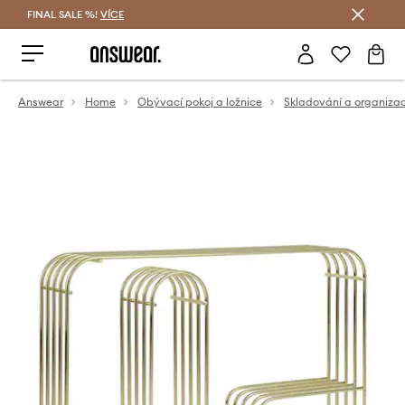
FINAL SALE %!
VÍCE
Ušetřete s Answear Club
Answear
Home
Obývací pokoj a ložnice
Skladování a organiza