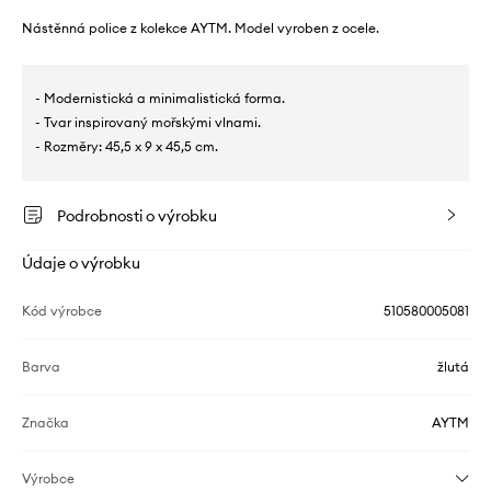
Nástěnná police z kolekce AYTM. Model vyroben z ocele.
- Modernistická a minimalistická forma.
- Tvar inspirovaný mořskými vlnami.
- Rozměry: 45,5 x 9 x 45,5 cm.
Podrobnosti o výrobku
Údaje o výrobku
Kód výrobce
510580005081
Barva
žlutá
Značka
AYTM
Výrobce