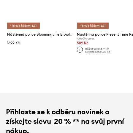
*-15 % s kódem: LST
*-5 % s kódem: LST
Nástěnná police Bloomingville Bibiola 60 x 21,5 x 17 cm
Nástěnná police Present Time R
Aktuální cena:
1699 Kč
589 Kč
Běžná cena:
819 Kč
Nejnižší cena:
619 Kč
Přihlaste se k odběru novinek a
získejte slevu
20 %
** na svůj první
nákup.