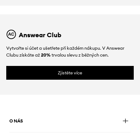
Answear Club
Vytvořte si účet a ušetřete při každém nákupu. V Answear
Clubu získáte až
20%
trvalou slevu z běžných cen.
Zjistěte více
O NÁS