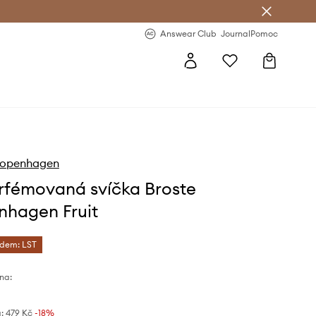
Answear Club
- 20 % na první objednávku
Answear Club
Journal
Pomoc
Copenhagen
fémovaná svíčka Broste
hagen Fruit
ódem: LST
na:
:
479 Kč
-18%