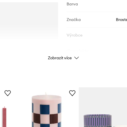
Barva
Značka
Brost
Výrobce
ID produktu
Zobrazit více