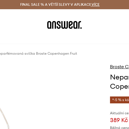
ácení zdarma (od 1800 Kč)
FINAL SALE % A VĚTŠÍ SLEVY V APLIKACI!
Doručení i do 24 h
VÍCE
Ušetřete s 
parfémovaná svíčka Broste Copenhagen Fruit
Broste 
Nepar
Copen
*-5 % s k
Aktuální ce
389 Kč
Běžná cena