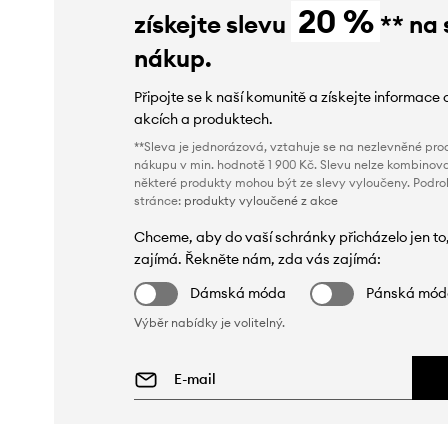
20 %
získejte slevu
** na 
nákup.
Připojte se k naší komunitě a získejte informace 
akcích a produktech.
**Sleva je jednorázová, vztahuje se na nezlevněné prod
nákupu v min. hodnotě 1 900 Kč. Slevu nelze kombinova
některé produkty mohou být ze slevy vyloučeny. Podr
stránce:
produkty vyloučené z akce
Chceme, aby do vaší schránky přicházelo jen to
zajímá. Řekněte nám, zda vás zajímá:
Dámská móda
Pánská mó
Výběr nabídky je volitelný.