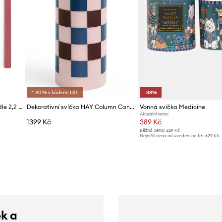
*-30 % s kódem: LST
-38%
Sada svíček HAY Square Candle 2,2 x 24 cm 4-pack
Dekorativní svíčka HAY Column Candle 25 x 9,6 x 9,6 cm
Vonná svíčka Medicine
Aktuální cena:
1399 Kč
389 Kč
Běžná cena:
629 Kč
Nejnižší cena od uvedení na trh:
629 Kč
ek a