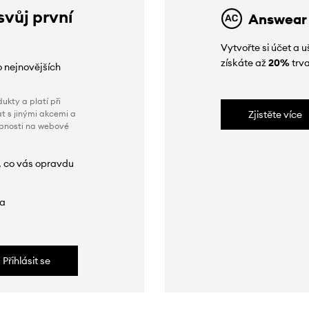
svůj první
Answear
Vytvořte si účet a
získáte až
20%
trva
o nejnovějších
ukty a platí při
t s jinými akcemi a
Zjistěte více
obnosti na webové
, co vás opravdu
da
Přihlásit se