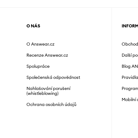
O NÁS
INFOR
O Answear.cz
Obchod
Recenze Answear.cz
Další p
Spolupráce
Blog A
Společenská odpovědnost
Pravidl
Nahlašování porušení
Program
(whistleblowing)
Mobilní
Ochrana osobních údajů