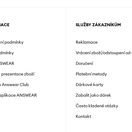
MACE
SLUŽBY ZÁKAZNÍKŮM
ní podmínky
Reklamace
odmínky
Vrácení zboží/odstoupení od
NSWEAR
Doručení
a prezentace zboží
Platební metody
 Answear Club
Dárkové karty
 aplikace ANSWEAR
Zabalit jako dárek
Často kladené otázky
Kontakt