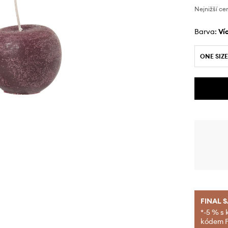
Nejnižší ce
Barva:
v
ONE SIZE
FINAL 
*-5 % s 
kódem FI