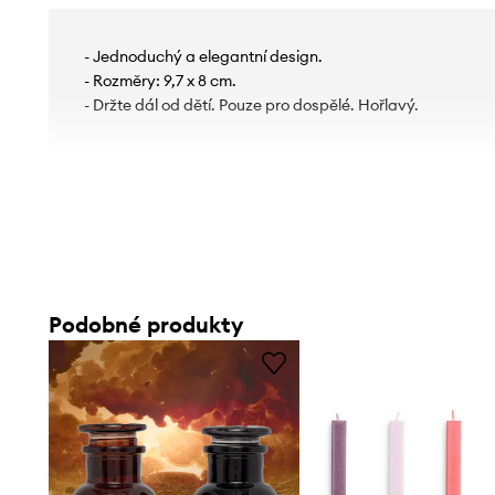
- Jednoduchý a elegantní design.
- Rozměry: 9,7 x 8 cm.
- Držte dál od dětí. Pouze pro dospělé. Hořlavý.
Podobné produkty