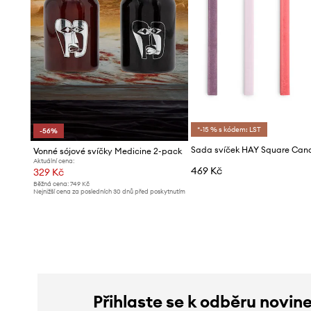
*-15 % s kódem: LST
-56%
Vonné sójové svíčky Medicine 2-pack
Aktuální cena:
469 Kč
329 Kč
Běžná cena:
749 Kč
Nejnižší cena za posledních 30 dnů před poskytnutím
slevy:
749 Kč
Přihlaste se k odběru novin