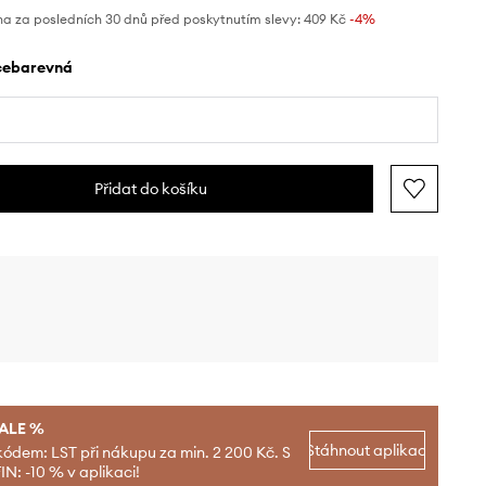
na za posledních 30 dnů před poskytnutím slevy:
409 Kč
 -4%
ícebarevná
Přidat do košíku
SALE %
Stáhnout aplikaci
kódem: LST při nákupu za min. 2 200 Kč. S
N: -10 % v aplikaci!