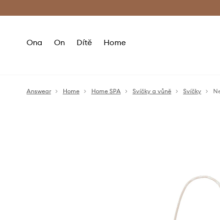
Premium Fashion Benefits
Doručení a vr
Ona
On
Dítě
Home
Answear
Home
Home SPA
Svíčky a vůně
Svíčky
Ne