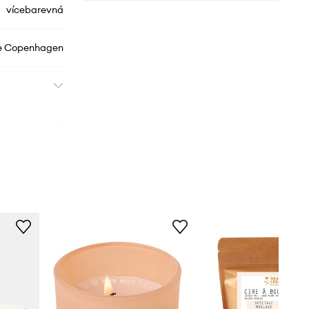
vícebarevná
e Copenhagen