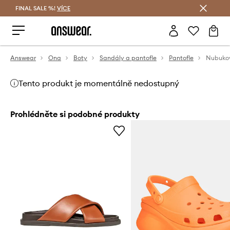
FINAL SALE %!
VÍCE
Ušetřete s Answear Club
Answear
Ona
Boty
Sandály a pantofle
Pantofle
Tento produkt je momentálně nedostupný
Prohlédněte si podobné produkty