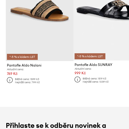
*-5 % s kódem: LST
*-5 % s kódem: LST
Pantofle Aldo SUNRAY
Pantofle Aldo Nalani
Aktuální cena:
Aktuální cena:
999 Kč
769 Kč
Běžná cena:
1519 Kč
Běžná cena:
1599 Kč
Nejnižší cena:
1039 Kč
Nejnižší cena:
799 Kč
Přihlaste se k odběru novinek a