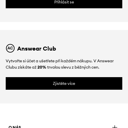
Přihlásit se
Answear Club
Vytvořte si účet a ušetřete při každém nákupu. V Answear
Clubu získáte až
20%
trvalou slevu z běžných cen.
Zjistěte více
O NÁS