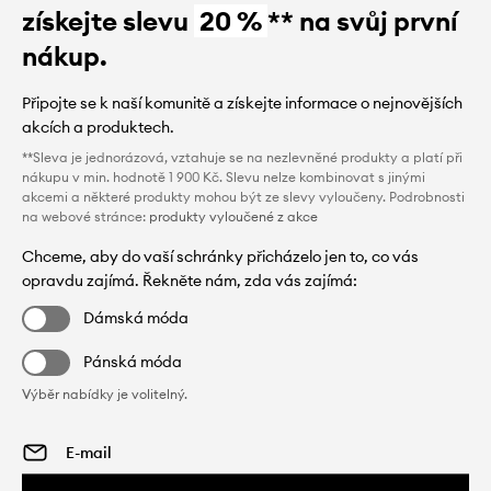
získejte slevu
20 %
** na svůj první
nákup.
Připojte se k naší komunitě a získejte informace o nejnovějších
akcích a produktech.
**Sleva je jednorázová, vztahuje se na nezlevněné produkty a platí při
nákupu v min. hodnotě 1 900 Kč. Slevu nelze kombinovat s jinými
akcemi a některé produkty mohou být ze slevy vyloučeny. Podrobnosti
na webové stránce:
produkty vyloučené z akce
Chceme, aby do vaší schránky přicházelo jen to, co vás
opravdu zajímá. Řekněte nám, zda vás zajímá:
Dámská móda
Pánská móda
Výběr nabídky je volitelný.