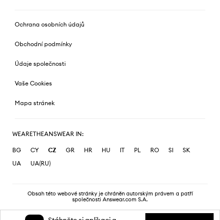
Ochrana osobních údajů
Obchodní podmínky
Údaje společnosti
Vaše Cookies
Mapa stránek
WEARETHEANSWEAR IN:
BG
CY
CZ
GR
HR
HU
IT
PL
RO
SI
SK
UA
UA(RU)
Obsah této webové stránky je chráněn autorským právem a patří
společnosti Answear.com S.A.
Stáhněte si aplikaci a