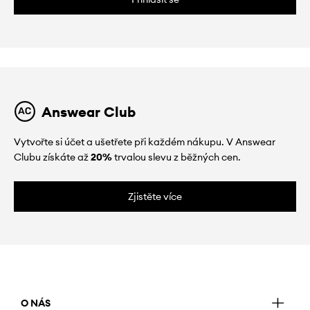
Answear Club
Vytvořte si účet a ušetřete při každém nákupu. V Answear
Clubu získáte až
20%
trvalou slevu z běžných cen.
Zjistěte více
O NÁS