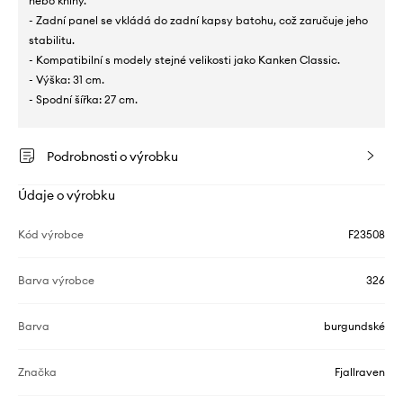
nebo knihy.
- Zadní panel se vkládá do zadní kapsy batohu, což zaručuje jeho
stabilitu.
- Kompatibilní s modely stejné velikosti jako Kanken Classic.
- Výška: 31 cm.
- Spodní šířka: 27 cm.
Podrobnosti o výrobku
Údaje o výrobku
Kód výrobce
F23508
Barva výrobce
326
Barva
burgundské
Značka
Fjallraven