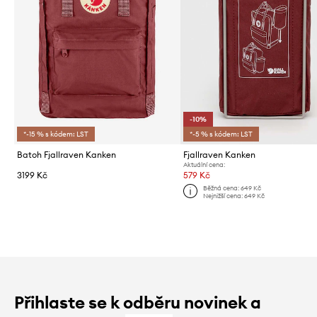
-10%
*-15 % s kódem: LST
*-5 % s kódem: LST
Batoh Fjallraven Kanken
Fjallraven Kanken
Aktuální cena:
3199 Kč
579 Kč
Běžná cena:
649 Kč
Nejnižší cena:
649 Kč
Přihlaste se k odběru novinek a