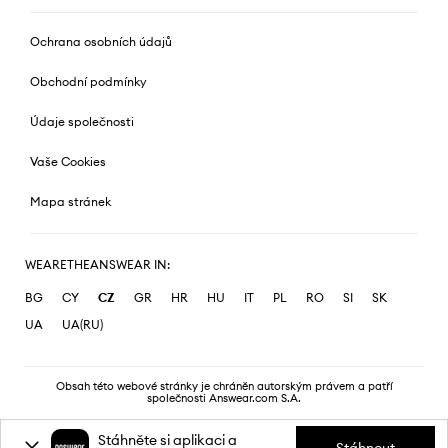
Ochrana osobních údajů
Obchodní podmínky
Údaje společnosti
Vaše Cookies
Mapa stránek
WEARETHEANSWEAR IN:
BG
CY
CZ
GR
HR
HU
IT
PL
RO
SI
SK
UA
UA(RU)
Obsah této webové stránky je chráněn autorským právem a patří
společnosti Answear.com S.A.
Stáhněte si aplikaci a
Stáhnout