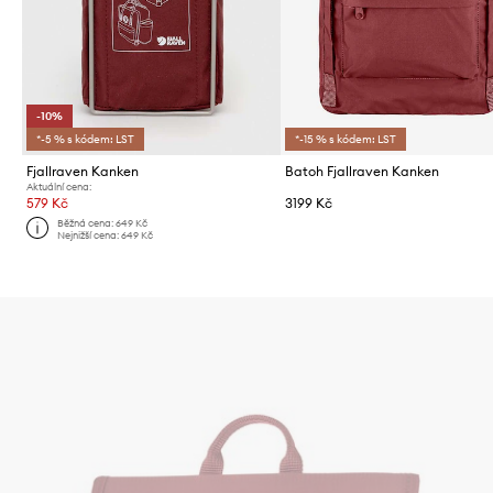
-10%
*-5 % s kódem: LST
*-15 % s kódem: LST
Fjallraven Kanken
Batoh Fjallraven Kanken
Aktuální cena:
579 Kč
3199 Kč
Běžná cena:
649 Kč
Nejnižší cena:
649 Kč