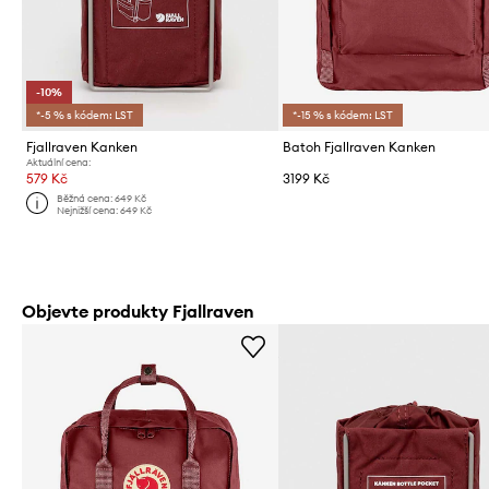
-10%
*-5 % s kódem: LST
*-15 % s kódem: LST
Fjallraven Kanken
Batoh Fjallraven Kanken
Aktuální cena:
579 Kč
3199 Kč
Běžná cena:
649 Kč
Nejnižší cena:
649 Kč
Objevte produkty Fjallraven