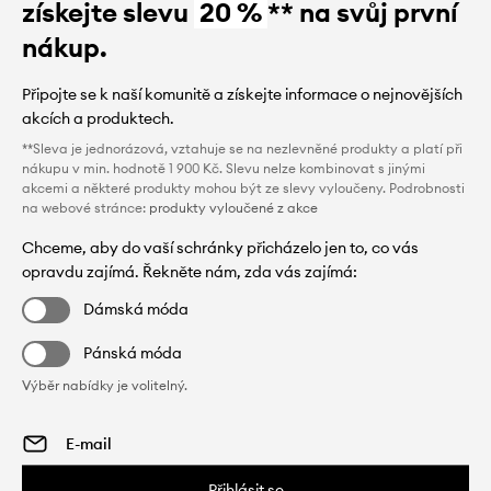
získejte slevu
20 %
** na svůj první
nákup.
Připojte se k naší komunitě a získejte informace o nejnovějších
akcích a produktech.
**Sleva je jednorázová, vztahuje se na nezlevněné produkty a platí při
nákupu v min. hodnotě 1 900 Kč. Slevu nelze kombinovat s jinými
akcemi a některé produkty mohou být ze slevy vyloučeny. Podrobnosti
na webové stránce:
produkty vyloučené z akce
Chceme, aby do vaší schránky přicházelo jen to, co vás
opravdu zajímá. Řekněte nám, zda vás zajímá:
Dámská móda
Pánská móda
Výběr nabídky je volitelný.
Přihlásit se