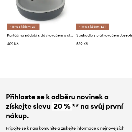
*-15 % s kódem: LST
*-15 % s kódem: LST
Kartáč na nádobí s dávkovačem a stojanem Joseph Joseph Palm Scrub™
409 Kč
589 Kč
Přihlaste se k odběru novinek a
získejte slevu
20 %
** na svůj první
nákup.
Připojte se k naší komunitě a získejte informace o nejnovějších