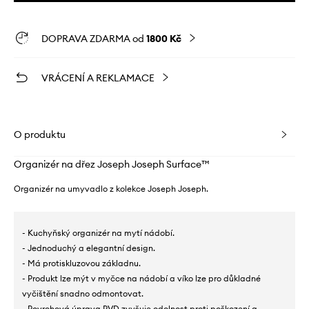
DOPRAVA ZDARMA od
1800 Kč
VRÁCENÍ A REKLAMACE
O produktu
Organizér na dřez Joseph Joseph Surface™
Organizér na umyvadlo z kolekce Joseph Joseph.
- Kuchyňský organizér na mytí nádobí.
- Jednoduchý a elegantní design.
- Má protiskluzovou základnu.
- Produkt lze mýt v myčce na nádobí a víko lze pro důkladné
vyčištění snadno odmontovat.
- Povrchová úprava PVD zvyšuje odolnost proti poškození a