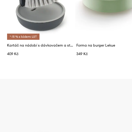
*-15 % s kódem: LST
Kartáč na nádobí s dávkovačem a stojanem Joseph Joseph Palm Scrub™
Forma na burger Lekue
409 Kč
349 Kč