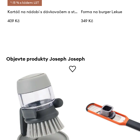
*-15 % s kódem: LST
Kartáč na nádobí s dávkovačem a stojanem Joseph Joseph Palm Scrub™
Forma na burger Lekue
409 Kč
349 Kč
Objevte produkty Joseph Joseph