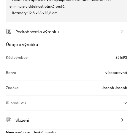
eliminuje viditelnost otisků prstů.
- Rozměry: 12,5 x 18 x 12,8 cm.
Podrobnosti o výrobku
Údaje o výrobku
Kód výrobce
851693
Barva
vícebarevná
Značka
Joseph Joseph
ID produktu
Složení
Nerezová ocel, Umělá hmota