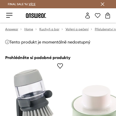
FINAL SALE %!
VÍCE
Ušetřete s Answear Club
Answear
Home
Kuchyň a bar
Vaření a pečení
Příslušenství 
Tento produkt je momentálně nedostupný
Prohlédněte si podobné produkty