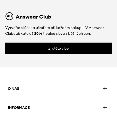
Answear Club
Vytvořte si účet a ušetřete při každém nákupu. V Answear
Clubu získáte až
20%
trvalou slevu z běžných cen.
Zjistěte více
O NÁS
INFORMACE