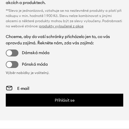
akcích a produktech.
**Sleva je jednorázová, vztahuje se na nezlevněné produkty a platí při
nákupu v min. hodnotě 1 900 Kč. Slevu nelze kombinovat s jinými
akcemi a některé produkty mohou být ze slevy vyloučeny. Podrobnosti
na webové stránce:
produkty vyloučené z akce
Chceme, aby do vaší schránky přicházelo jen to, co vás
opravdu zajímá. Řekněte nám, zda vás zajímá:
Dámská móda
Pánská móda
Výběr nabídky je volitelný.
Přihlásit se