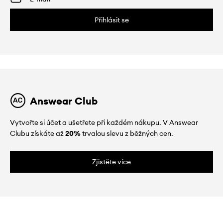
Přihlásit se
Answear Club
Vytvořte si účet a ušetřete při každém nákupu. V Answear
Clubu získáte až
20%
trvalou slevu z běžných cen.
Zjistěte více