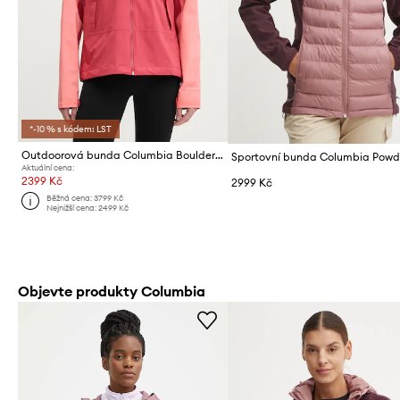
*-10 % s kódem: LST
Outdoorová bunda Columbia Boulder Falls
Aktuální cena:
2399 Kč
2999 Kč
Běžná cena:
3799 Kč
Nejnižší cena:
2499 Kč
Objevte produkty Columbia