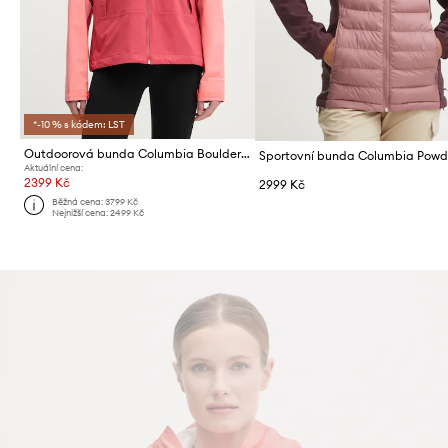
*-10 % s kódem: LST
Outdoorová bunda Columbia Boulder Falls
Aktuální cena:
2399 Kč
2999 Kč
Běžná cena:
3799 Kč
Nejnižší cena:
2499 Kč