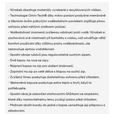
- Výrobek obsahuje materiály vyrobené z recyklovaných vláken.
- Technologie Omni-Tech® díky mikro-porózní prodyšné membráně
a těsnícím švům pokrytým voděodolným povlakem zajišťuje plnou
ochranu před náhlými změnami počasí.
- Voděodolnost znamená zvýšenou odolnost proti vodě. Výrobek si
zachovává své vlastnosti při kontaktu s vodou, což umožňuje větší
komfort používání díky nižšímu prahu voděodolnosti, ale
nezaručuje úplnou vodotěsnost.
- Spodní okraje rukávů jsou regulovatelné suchým zipem.
- Dvě kapsy na ruce se zipy.
- Náprsní kapsa na zip pro uložení drobností.
- Zapínání na zip po celé délce s klopou na suchý zip.
- Zvýšený límec poskytuje dodatečnou ochranu před chladem.
- Vestavěná kapuce poskytuje extra teplo a krytí, když to
potřebujete.
- Spodní okraj je zakončen stahovacími šňůrkami se stopkami,
které díky nastavitelnému lemu zvyšují izolaci před chladem.
- Možnost sbalit bundu do jedné z kapes usnadňuje její přepravu a
skladování.