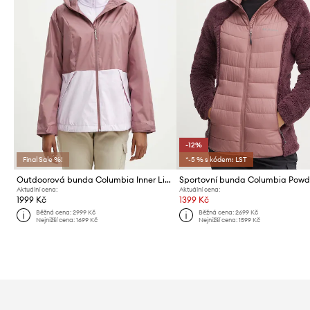
-12%
Final Sale %!
*-5 % s kódem: LST
Outdoorová bunda Columbia Inner Limits III
Aktuální cena:
Aktuální cena:
1999 Kč
1399 Kč
Běžná cena:
2999 Kč
Běžná cena:
2699 Kč
Nejnižší cena:
1699 Kč
Nejnižší cena:
1599 Kč