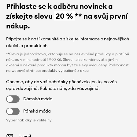
Přihlaste se k odběru novinek a
získejte slevu
20 %
** na svůj první
nákup.
Připojte se k naší komunitě a získejte informace o nejnovějších
akcích a produktech.
**Sleva je jednorázová, vztahuje se na nezlevněné produkty a platí při
nákupu v min. hodnotě 1 900 Kč. Slevu nelze kombinovat s jinými
akcemi a některé produkty mohou být ze slevy vyloučeny. Podrobnosti
na webové stránce:
produkty vyloučené z akce
Chceme, aby do vaší schránky přicházelo jen to, co vás
opravdu zajímá. Řekněte nám, zda vás zajímá:
Dámská móda
Pánská móda
Výběr nabídky je volitelný.