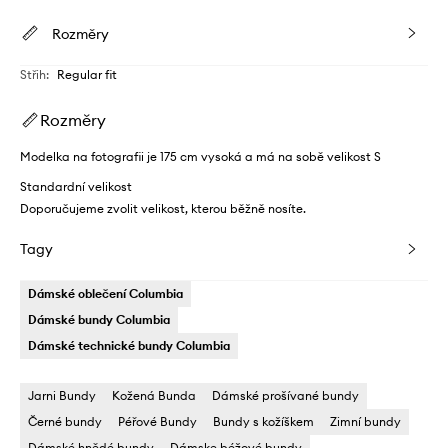
Rozměry
Střih
:
Regular fit
Rozměry
Modelka na fotografii je 175 cm vysoká a má na sobě velikost S
Standardní velikost
Doporučujeme zvolit velikost, kterou běžně nosíte.
Tagy
Dámské oblečení Columbia
Dámské bundy Columbia
Dámské technické bundy Columbia
Jarni Bundy
Kožená Bunda
Dámské prošívané bundy
Černé bundy
Péřové Bundy
Bundy s kožíškem
Zimní bundy
Dámské hnědé bundy
Dámske béžové bundy