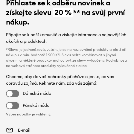
Přihlaste se k odběru novinek a
získejte slevu
20 %
** na svůj první
nákup.
Připojte se k naší komunitě a získejte informace o nejnovějších
akcích a produktech.
**Sleva je jednorázová, vztahuje se na nezlevněné produkty a platí při
nákupu v min. hodnotě 1 900 Kč. Slevu nelze kombinovat s jinými
akcemi a některé produkty mohou být ze slevy vyloučeny. Podrobnosti
na webové stránce:
produkty vyloučené z akce
Chceme, aby do vaší schránky přicházelo jen to, co vás
opravdu zajímá. Řekněte nám, zda vás zajímá:
Dámská móda
Pánská móda
Výběr nabídky je volitelný.