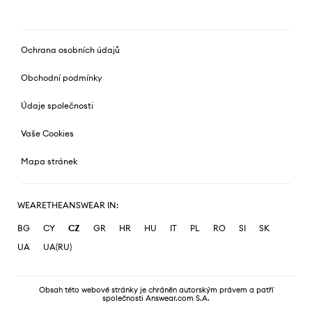
Ochrana osobních údajů
Obchodní podmínky
Údaje společnosti
Vaše Cookies
Mapa stránek
WEARETHEANSWEAR IN:
BG
CY
CZ
GR
HR
HU
IT
PL
RO
SI
SK
UA
UA(RU)
Obsah této webové stránky je chráněn autorským právem a patří
společnosti Answear.com S.A.