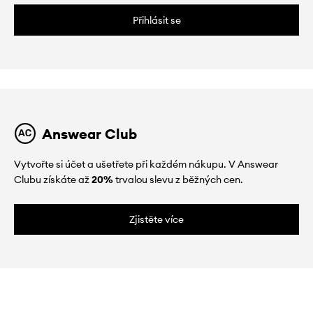
Přihlásit se
Answear Club
Vytvořte si účet a ušetřete při každém nákupu. V Answear
Clubu získáte až
20%
trvalou slevu z běžných cen.
Zjistěte více