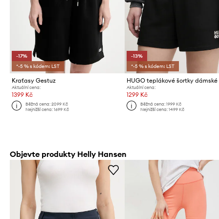
-17%
-13%
*-5 % s kódem: LST
*-5 % s kódem: LST
Kraťasy Gestuz
Aktuální cena:
Aktuální cena:
1399 Kč
1299 Kč
Běžná cena:
2099 Kč
Běžná cena:
1999 Kč
Nejnižší cena:
1699 Kč
Nejnižší cena:
1499 Kč
Objevte produkty Helly Hansen