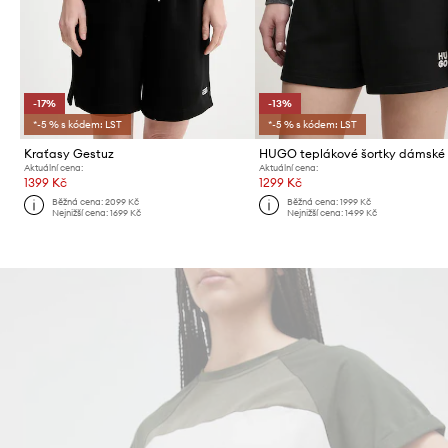
-17%
-13%
*-5 % s kódem: LST
*-5 % s kódem: LST
Kraťasy Gestuz
Aktuální cena:
Aktuální cena:
1399 Kč
1299 Kč
Běžná cena:
2099 Kč
Běžná cena:
1999 Kč
Nejnižší cena:
1699 Kč
Nejnižší cena:
1499 Kč