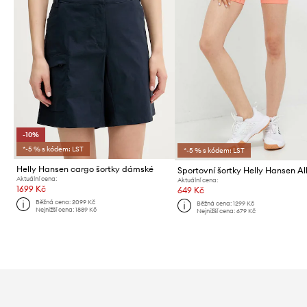
-10%
*-5 % s kódem: LST
*-5 % s kódem: LST
Helly Hansen cargo šortky dámské
Sportovní šortky Helly Hansen Al
Aktuální cena:
Aktuální cena:
1699 Kč
649 Kč
Běžná cena:
2099 Kč
Běžná cena:
1299 Kč
Nejnižší cena:
1889 Kč
Nejnižší cena:
679 Kč