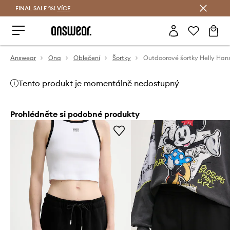
FINAL SALE %!
VÍCE
Ušetřete s Answear Club
Answear
Ona
Oblečení
Šortky
Tento produkt je momentálně nedostupný
Prohlédněte si podobné produkty