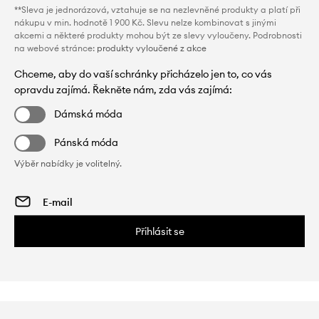
**Sleva je jednorázová, vztahuje se na nezlevněné produkty a platí při
nákupu v min. hodnotě 1 900 Kč. Slevu nelze kombinovat s jinými
akcemi a některé produkty mohou být ze slevy vyloučeny. Podrobnosti
na webové stránce:
produkty vyloučené z akce
Chceme, aby do vaší schránky přicházelo jen to, co vás
opravdu zajímá. Řekněte nám, zda vás zajímá:
Dámská móda
Pánská móda
Výběr nabídky je volitelný.
Přihlásit se