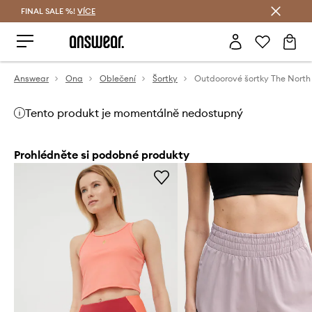
FINAL SALE %!
VÍCE
Ušetřete s Answear Club
Answear
Ona
Oblečení
Šortky
Tento produkt je momentálně nedostupný
Prohlédněte si podobné produkty