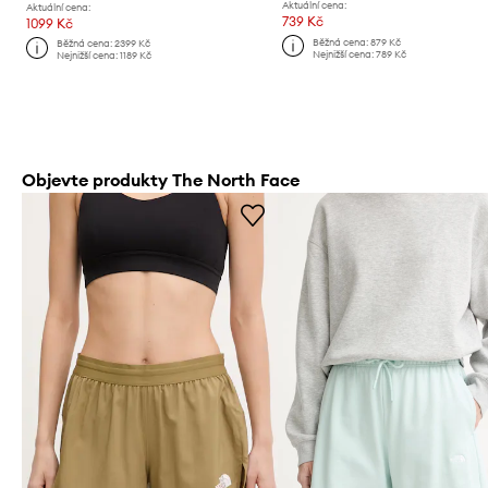
Aktuální cena:
Aktuální cena:
739 Kč
1099 Kč
Běžná cena:
879 Kč
Běžná cena:
2399 Kč
Nejnižší cena:
789 Kč
Nejnižší cena:
1189 Kč
Objevte produkty The North Face