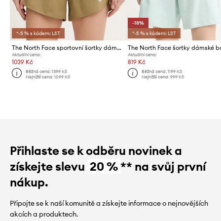
-18%
*-5 % s kódem: LST
*-5 % s kódem: LST
The North Face sportovní šortky dámské LIGHTBRIGHT
Aktuální cena:
Aktuální cena:
1039 Kč
819 Kč
Běžná cena:
1399 Kč
Běžná cena:
1199 Kč
Nejnižší cena:
1099 Kč
Nejnižší cena:
999 Kč
Přihlaste se k odběru novinek a
získejte slevu
20 %
** na svůj první
nákup.
Připojte se k naší komunitě a získejte informace o nejnovějších
akcích a produktech.