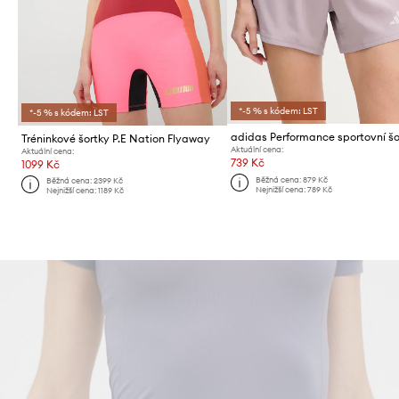
*-5 % s kódem: LST
*-5 % s kódem: LST
Tréninkové šortky P.E Nation Flyaway
Aktuální cena:
Aktuální cena:
739 Kč
1099 Kč
Běžná cena:
879 Kč
Běžná cena:
2399 Kč
Nejnižší cena:
789 Kč
Nejnižší cena:
1189 Kč