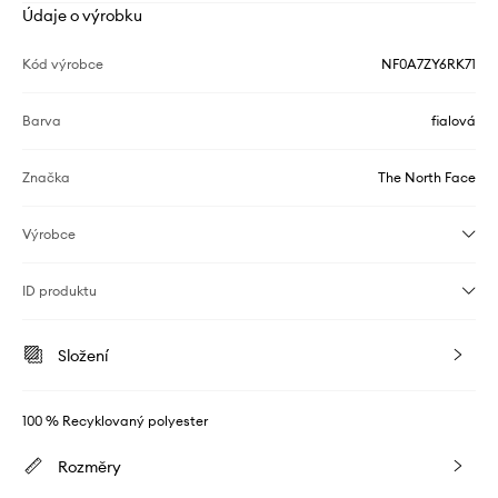
Údaje o výrobku
Kód výrobce
NF0A7ZY6RK71
Barva
fialová
Značka
The North Face
Výrobce
ID produktu
Složení
100 % Recyklovaný polyester
Rozměry