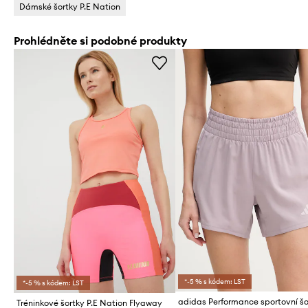
Dámské šortky P.E Nation
Prohlédněte si podobné produkty
*-5 % s kódem: LST
*-5 % s kódem: LST
Tréninkové šortky P.E Nation Flyaway