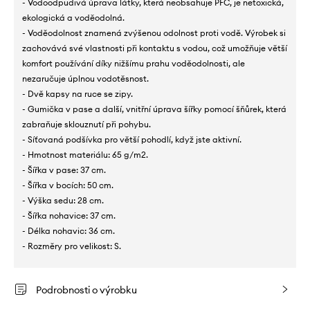
- Vodoodpudivá úprava látky, která neobsahuje PFC, je netoxická,
ekologická a voděodolná.
- Voděodolnost znamená zvýšenou odolnost proti vodě. Výrobek si
zachovává své vlastnosti při kontaktu s vodou, což umožňuje větší
komfort používání díky nižšímu prahu voděodolnosti, ale
nezaručuje úplnou vodotěsnost.
- Dvě kapsy na ruce se zipy.
- Gumička v pase a další, vnitřní úprava šířky pomocí šňůrek, která
zabraňuje sklouznutí při pohybu.
- Síťovaná podšívka pro větší pohodlí, když jste aktivní.
- Hmotnost materiálu: 65 g/m2.
- Šířka v pase: 37 cm.
- Šířka v bocích: 50 cm.
- Výška sedu: 28 cm.
- Šířka nohavice: 37 cm.
- Délka nohavic: 36 cm.
- Rozměry pro velikost: S.
Podrobnosti o výrobku