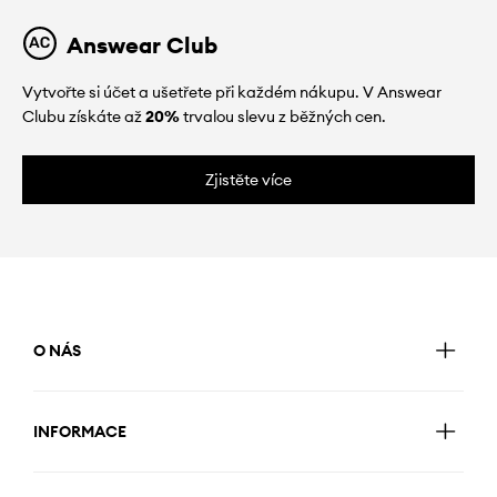
Answear Club
Vytvořte si účet a ušetřete při každém nákupu. V Answear
Clubu získáte až
20%
trvalou slevu z běžných cen.
Zjistěte více
O NÁS
INFORMACE