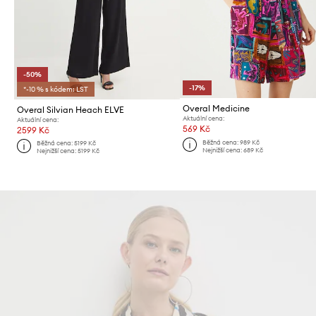
-50%
-17%
*-10 % s kódem: LST
Overal Medicine
Overal Silvian Heach ELVE
Aktuální cena:
Aktuální cena:
569 Kč
2599 Kč
Běžná cena:
989 Kč
Běžná cena:
5199 Kč
Nejnižší cena:
689 Kč
Nejnižší cena:
5199 Kč