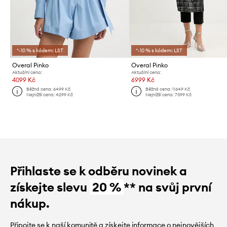
*-10 % s kódem: LST
*-10 % s kódem: LST
Overal Pinko
Overal Pinko
Aktuální cena:
Aktuální cena:
4099 Kč
6999 Kč
Běžná cena:
6499 Kč
Běžná cena:
11649 Kč
Nejnižší cena:
4299 Kč
Nejnižší cena:
7399 Kč
Přihlaste se k odběru novinek a
získejte slevu
20 %
** na svůj první
nákup.
Připojte se k naší komunitě a získejte informace o nejnovějších