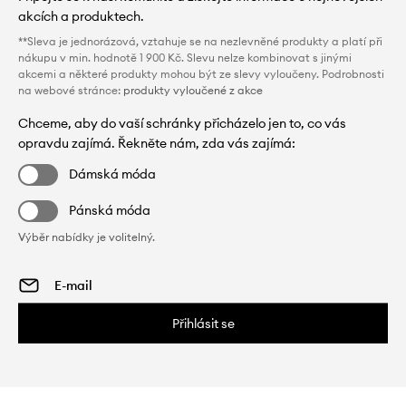
akcích a produktech.
**Sleva je jednorázová, vztahuje se na nezlevněné produkty a platí při
nákupu v min. hodnotě 1 900 Kč. Slevu nelze kombinovat s jinými
akcemi a některé produkty mohou být ze slevy vyloučeny. Podrobnosti
na webové stránce:
produkty vyloučené z akce
Chceme, aby do vaší schránky přicházelo jen to, co vás
opravdu zajímá. Řekněte nám, zda vás zajímá:
Dámská móda
Pánská móda
Výběr nabídky je volitelný.
Přihlásit se