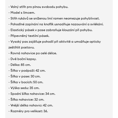
- Volný střih pro plnou svobodu pohybu.
- Model s límcem.
- Střih rukávů se sníženou linií ramen neomezuje pohyblivost.
- Pohodlné zapínání na knoflík usnadňuje nazouvání a svlékání.
- Elastický pásek v pase zabraňuje klouzání při pohybu.
- Připevněný textilní pásek.
- Vysoký pas zajišťuje pohodlí při aktivitě a umožňuje opticky
zeštíhlit postavu.
- Rovná nohavice po celé délce.
- Dvě boční kapsy.
- Délka: 85 cm.
- Šířka v podpaží: 42 cm.
- Šířka v pase: 30 cm.
- Šířka v bocích: 50 cm.
- Výška sedu: 35 cm.
- Spodní šířka nohavice: 34 cm.
- Šířka nohavice: 32 cm.
- Vnější délka nohavic: 42 cm.
- Rozměry pro velikost: 36.