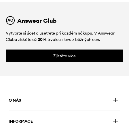
Answear Club
Vytvořte si účet a ušetřete při každém nákupu. V Answear
Clubu získáte až
20%
trvalou slevu z běžných cen.
Zjistěte více
O NÁS
INFORMACE