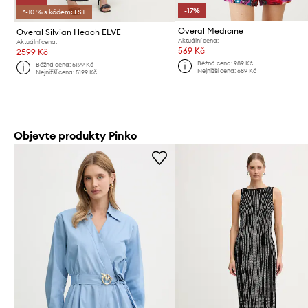
-17%
*-10 % s kódem: LST
Overal Medicine
Overal Silvian Heach ELVE
Aktuální cena:
Aktuální cena:
569 Kč
2599 Kč
Běžná cena:
989 Kč
Běžná cena:
5199 Kč
Nejnižší cena:
689 Kč
Nejnižší cena:
5199 Kč
Objevte produkty Pinko