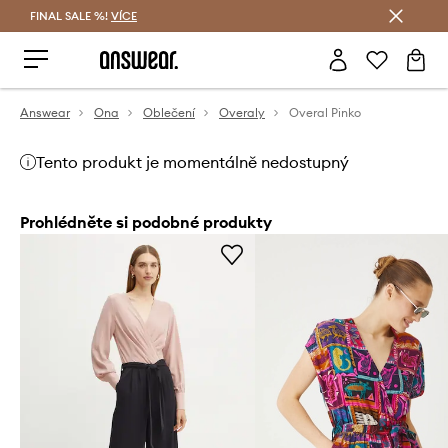
FINAL SALE %!
VÍCE
Ušetřete s Answear Club
Answear
Ona
Oblečení
Overaly
Overal Pinko
Tento produkt je momentálně nedostupný
Prohlédněte si podobné produkty