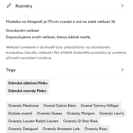
Rozměry
Modelka na fotografii je 173 cm vysoká a má na sobě velikost 36
Standardní velikost
Doporučujeme zvolit velikost, kterou běžně nosíte.
Velikosti uvedené v obchodě byly přepočítány na standardní
evropskou tabulku velikostí. Na etiketě dodaného produktu je uvedeno
původní označení výrobce.
Tagy
Dámské oblečení Pinko
Dámské overaly Pinko
Overaly Medicine
Overal Calvin Klein
Overal Tommy Hilfiger
Dickies overal
Overaly Guess
Overaly Morgan
Overaly Levi's
Overaly Lauren Ralph Lauren
Overaly G-Star Raw
Overaly Desigual
Overaly Answear Lab
Overaly Roxy