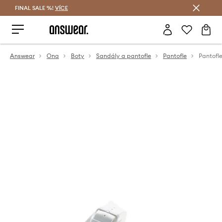
FINAL SALE %!
VÍCE
Ušetřete s Answear Club
Answear
Ona
Boty
Sandály a pantofle
Pantofle
Pantofl