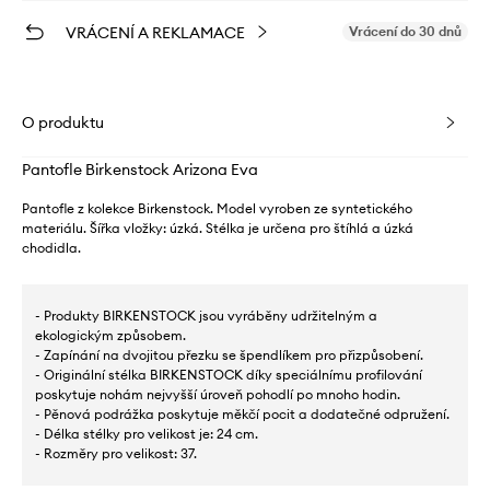
VRÁCENÍ A REKLAMACE
Vrácení do 30 dnů
O produktu
Pantofle Birkenstock Arizona Eva
Pantofle z kolekce Birkenstock. Model vyroben ze syntetického
materiálu. Šířka vložky: úzká. Stélka je určena pro štíhlá a úzká
chodidla.
- Produkty BIRKENSTOCK jsou vyráběny udržitelným a
ekologickým způsobem.
- Zapínání na dvojitou přezku se špendlíkem pro přizpůsobení.
- Originální stélka BIRKENSTOCK díky speciálnímu profilování
poskytuje nohám nejvyšší úroveň pohodlí po mnoho hodin.
- Pěnová podrážka poskytuje měkčí pocit a dodatečné odpružení.
- Délka stélky pro velikost je: 24 cm.
- Rozměry pro velikost: 37.