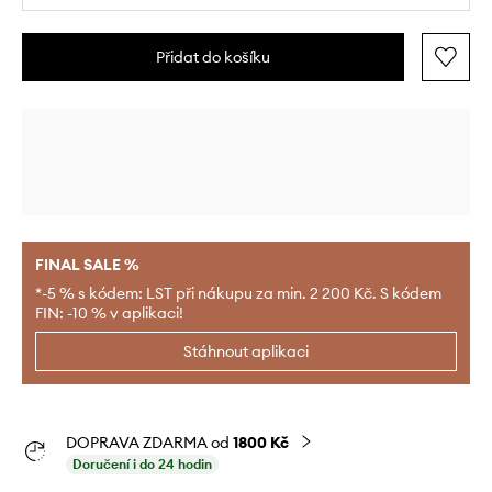
Přidat do košíku
FINAL SALE %
*-5 % s kódem: LST při nákupu za min. 2 200 Kč. S kódem
FIN: -10 % v aplikaci!
Stáhnout aplikaci
DOPRAVA ZDARMA od
1800 Kč
Doručení i do 24 hodin