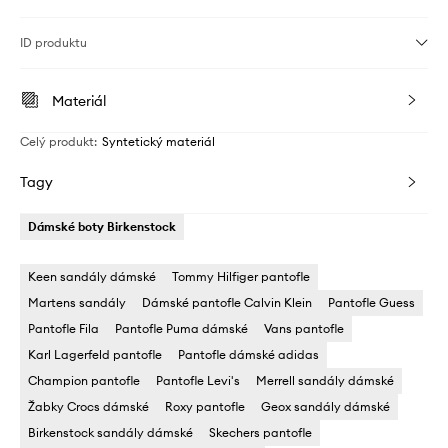
ID produktu
Materiál
Celý produkt
:
Syntetický materiál
Tagy
Dámské boty Birkenstock
Keen sandály dámské
Tommy Hilfiger pantofle
Martens sandály
Dámské pantofle Calvin Klein
Pantofle Guess
Pantofle Fila
Pantofle Puma dámské
Vans pantofle
Karl Lagerfeld pantofle
Pantofle dámské adidas
Champion pantofle
Pantofle Levi's
Merrell sandály dámské
Žabky Crocs dámské
Roxy pantofle
Geox sandály dámské
Birkenstock sandály dámské
Skechers pantofle