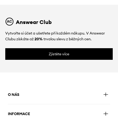
Answear Club
Vytvořte si účet a ušetřete při každém nákupu. V Answear
Clubu získáte až
20%
trvalou slevu z běžných cen.
Zjistěte více
O NÁS
INFORMACE