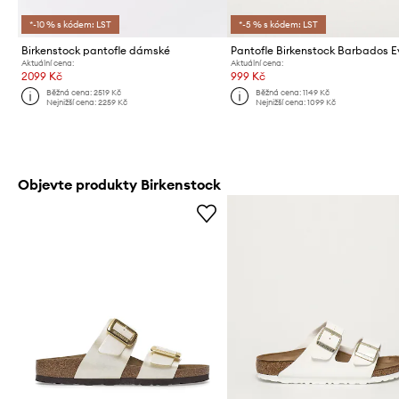
*-10 % s kódem: LST
*-5 % s kódem: LST
Birkenstock pantofle dámské
Pantofle Birkenstock Barbados 
Aktuální cena:
Aktuální cena:
2099 Kč
999 Kč
Běžná cena:
2519 Kč
Běžná cena:
1149 Kč
Nejnižší cena:
2259 Kč
Nejnižší cena:
1099 Kč
Objevte produkty Birkenstock