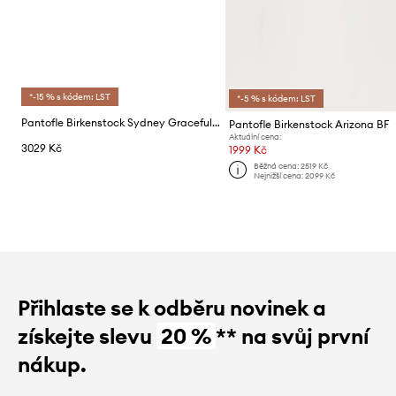
*-15 % s kódem: LST
*-5 % s kódem: LST
Pantofle Birkenstock Sydney Graceful Cushion Buckle
Pantofle Birkenstock Arizona BF
Aktuální cena:
3029 Kč
1999 Kč
Běžná cena:
2519 Kč
Nejnižší cena:
2099 Kč
Přihlaste se k odběru novinek a
získejte slevu
20 %
** na svůj první
nákup.