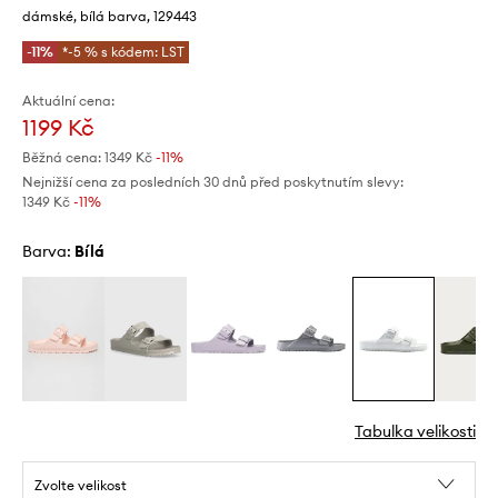
dámské, bílá barva, 129443
-11%
*-5 % s kódem: LST
Aktuální cena:
1199 Kč
Běžná cena:
1349 Kč
-11%
Nejnižší cena za posledních 30 dnů před poskytnutím slevy:
1349 Kč
 -11%
Barva:
bílá
Tabulka velikosti
Zvolte velikost