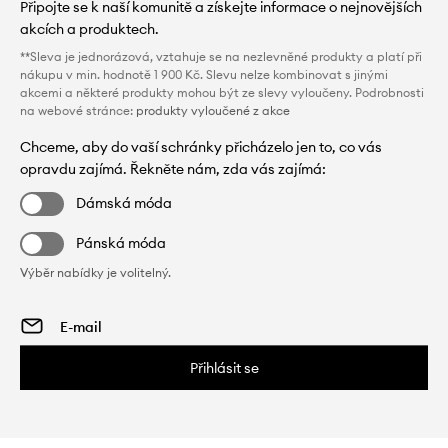
Připojte se k naší komunitě a získejte informace o nejnovějších
akcích a produktech.
**Sleva je jednorázová, vztahuje se na nezlevněné produkty a platí při
nákupu v min. hodnotě 1 900 Kč. Slevu nelze kombinovat s jinými
akcemi a některé produkty mohou být ze slevy vyloučeny. Podrobnosti
na webové stránce:
produkty vyloučené z akce
Chceme, aby do vaší schránky přicházelo jen to, co vás
opravdu zajímá. Řekněte nám, zda vás zajímá:
Dámská móda
Pánská móda
Výběr nabídky je volitelný.
Přihlásit se