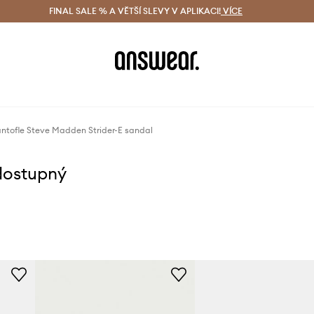
ácení zdarma (od 1800 Kč)
FINAL SALE % A VĚTŠÍ SLEVY V APLIKACI!
Doručení i do 24 h
VÍCE
Ušetřete s 
ntofle Steve Madden Strider-E sandal
dostupný