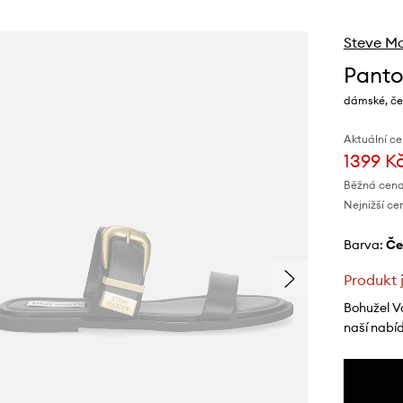
Steve M
Panto
dámské, če
Aktuální ce
1399 K
Běžná cena
Nejnižší ce
Barva:
č
Produkt 
Bohužel V
naší nabí