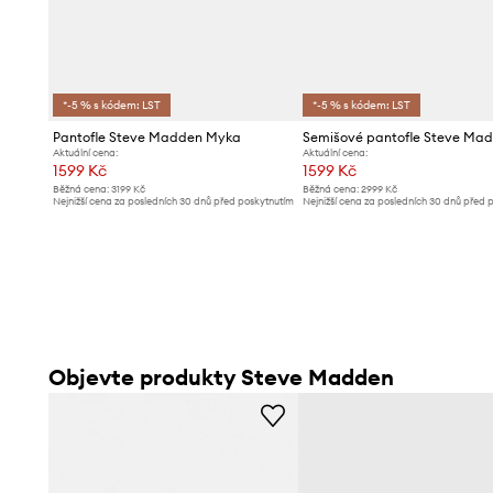
*-5 % s kódem: LST
*-5 % s kódem: LST
Pantofle Steve Madden Myka
Aktuální cena:
Aktuální cena:
1599 Kč
1599 Kč
Běžná cena:
3199 Kč
Běžná cena:
2999 Kč
Nejnižší cena za posledních 30 dnů před poskytnutím
Nejnižší cena za posledních 30 dnů před 
slevy:
1699 Kč
slevy:
1699 Kč
Objevte produkty Steve Madden