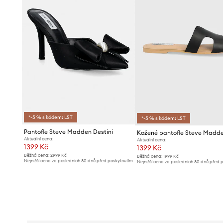
*-5 % s kódem: LST
*-5 % s kódem: LST
Pantofle Steve Madden Destini
Kožené pantofle Steve Madd
Aktuální cena:
Aktuální cena:
1399 Kč
1399 Kč
Běžná cena:
2999 Kč
Běžná cena:
1999 Kč
Nejnižší cena za posledních 30 dnů před poskytnutím
Nejnižší cena za posledních 30 dnů před 
slevy:
1499 Kč
slevy:
1419 Kč