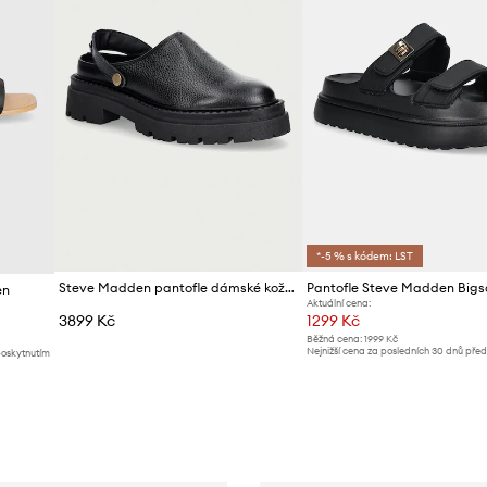
*-5 % s kódem: LST
Steve Madden pantofle dámské kožené Karina
en
Aktuální cena:
3899 Kč
1299 Kč
Běžná cena:
1999 Kč
Nejnižší cena za posledních 30 dnů pře
poskytnutím
slevy:
1419 Kč