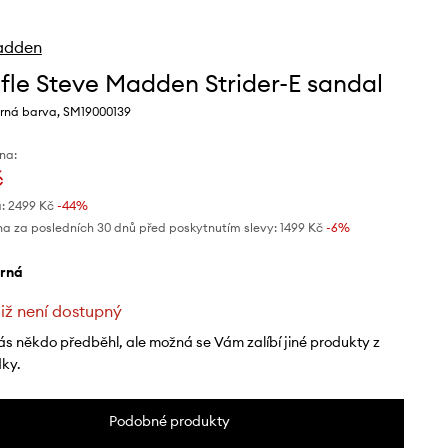
adden
fle Steve Madden Strider-E sandal
rná barva, SM19000139
na:
č
:
2499 Kč
-44%
na za posledních 30 dnů před poskytnutím slevy:
1499 Kč
 -6%
erná
již není dostupný
ás někdo předběhl, ale možná se Vám zalíbí jiné produkty z
dky.
Podobné produkty