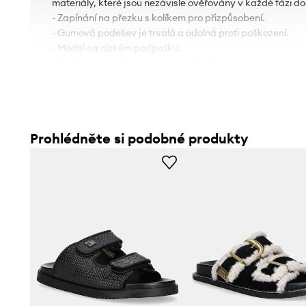
materiály, které jsou nezávisle ověřovány v každé fázi d
- Zapínání na přezku s kolíkem pro přizpůsobení.
- Gumová podešev je trvalá a odolná proti poškození.
- Model na nízkém podpatku.
- Profilovaná stélka zaručuje pohodlí při používání.
Prohlédněte si podobné produkty