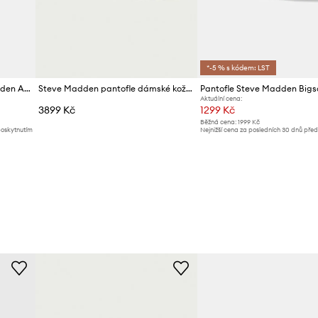
*-5 % s kódem: LST
Semišové pantofle Steve Madden Arch-F
Steve Madden pantofle dámské kožené Karina
Aktuální cena:
3899 Kč
1299 Kč
Běžná cena:
1999 Kč
poskytnutím
Nejnižší cena za posledních 30 dnů pře
slevy:
1419 Kč