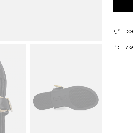
DO
VRÁ