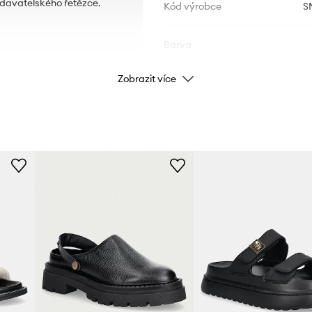
odavatelského řetězce.
Kód výrobce
S
Barva
Zobrazit více
Značka
Výrobce
ID produktu