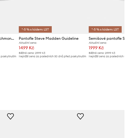
*-5 % s kódem: LST
*-5 % s kódem: LST
Pantofle Steve Madden Bigschmona-J
Pantofle Steve Madden Guideline
Aktuální cena:
Aktuální cena:
1499 Kč
1999 Kč
Běžná cena:
2999 Kč
Běžná cena:
2999 Kč
d poskytnutím
Nejnižší cena za posledních 30 dnů před poskytnutím
Nejnižší cena za posledních 30 dnů př
slevy:
1599 Kč
slevy:
2099 Kč