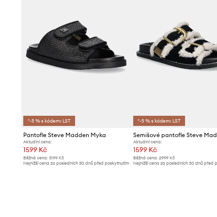
*-5 % s kódem: LST
*-5 % s kódem: LST
Pantofle Steve Madden Myka
Aktuální cena:
Aktuální cena:
1599 Kč
1599 Kč
Běžná cena:
3199 Kč
Běžná cena:
2999 Kč
Nejnižší cena za posledních 30 dnů před poskytnutím
Nejnižší cena za posledních 30 dnů před 
slevy:
1699 Kč
slevy:
1699 Kč