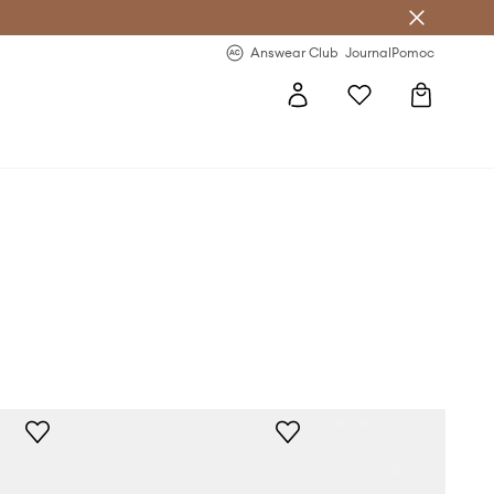
Answear Club
- 20 % na první objednávku
Answear Club
Journal
Pomoc