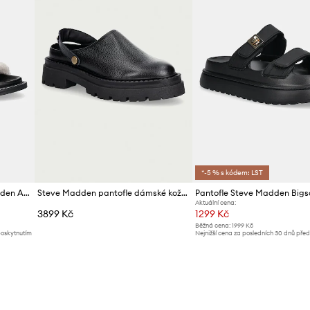
*-5 % s kódem: LST
Semišové pantofle Steve Madden Arch-F
Steve Madden pantofle dámské kožené Karina
Aktuální cena:
3899 Kč
1299 Kč
Běžná cena:
1999 Kč
poskytnutím
Nejnižší cena za posledních 30 dnů pře
slevy:
1419 Kč