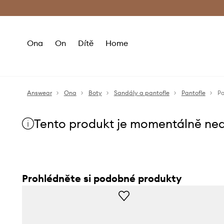
Premium Fashion Benefits
Doručení a vr
Ona
On
Dítě
Home
Answear
Ona
Boty
Sandály a pantofle
Pantofle
Pa
Tento produkt je momentálně ne
Prohlédněte si podobné produkty