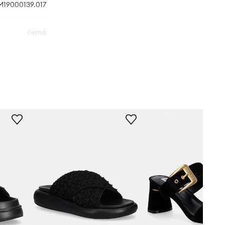
M19000139.017
černá
Steve Madden