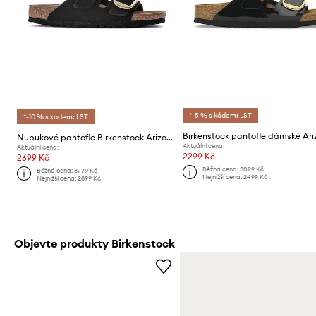
*-5 % s kódem: LST
*-10 % s kódem: LST
Nubukové pantofle Birkenstock Arizona Big Buckle
Aktuální cena:
Aktuální cena:
2299 Kč
2699 Kč
Běžná cena:
3029 Kč
Běžná cena:
3779 Kč
Nejnižší cena:
2499 Kč
Nejnižší cena:
2899 Kč
Objevte produkty Birkenstock