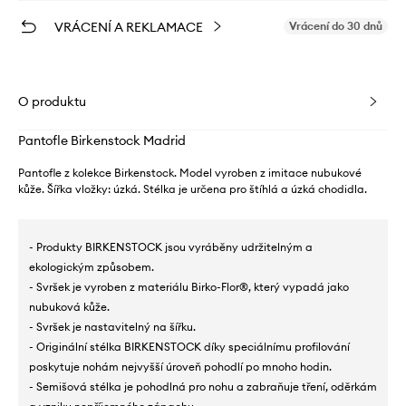
VRÁCENÍ A REKLAMACE
Vrácení do 30 dnů
O produktu
Pantofle Birkenstock Madrid
Pantofle z kolekce Birkenstock. Model vyroben z imitace nubukové
kůže. Šířka vložky: úzká. Stélka je určena pro štíhlá a úzká chodidla.
- Produkty BIRKENSTOCK jsou vyráběny udržitelným a
ekologickým způsobem.
- Svršek je vyroben z materiálu Birko-Flor®, který vypadá jako
nubuková kůže.
- Svršek je nastavitelný na šířku.
- Originální stélka BIRKENSTOCK díky speciálnímu profilování
poskytuje nohám nejvyšší úroveň pohodlí po mnoho hodin.
- Semišová stélka je pohodlná pro nohu a zabraňuje tření, oděrkám