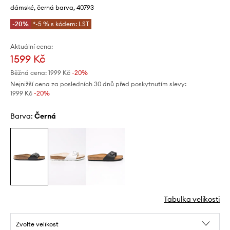
dámské, černá barva, 40793
-20%
*-5 % s kódem: LST
Aktuální cena:
1599 Kč
Běžná cena:
1999 Kč
-20%
Nejnižší cena za posledních 30 dnů před poskytnutím slevy:
1999 Kč
 -20%
Barva:
černá
Tabulka velikosti
Zvolte velikost