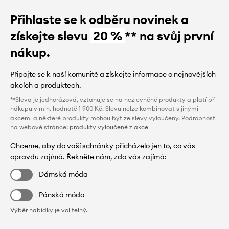
Přihlaste se k odběru novinek a
získejte slevu
20 %
** na svůj první
nákup.
Připojte se k naší komunitě a získejte informace o nejnovějších
akcích a produktech.
**Sleva je jednorázová, vztahuje se na nezlevněné produkty a platí při
nákupu v min. hodnotě 1 900 Kč. Slevu nelze kombinovat s jinými
akcemi a některé produkty mohou být ze slevy vyloučeny. Podrobnosti
na webové stránce:
produkty vyloučené z akce
Chceme, aby do vaší schránky přicházelo jen to, co vás
opravdu zajímá. Řekněte nám, zda vás zajímá:
Dámská móda
Pánská móda
Výběr nabídky je volitelný.