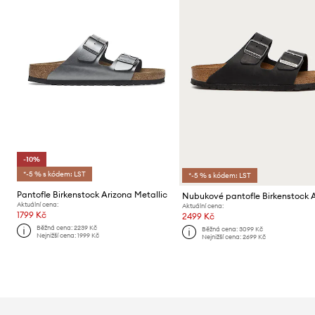
-10%
*-5 % s kódem: LST
*-5 % s kódem: LST
Pantofle Birkenstock Arizona Metallic
Aktuální cena:
Aktuální cena:
1799 Kč
2499 Kč
Běžná cena:
2239 Kč
Běžná cena:
3099 Kč
Nejnižší cena:
1999 Kč
Nejnižší cena:
2699 Kč