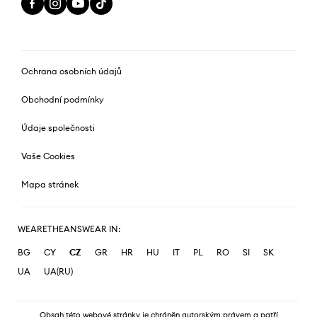
Ochrana osobních údajů
Obchodní podmínky
Údaje společnosti
Vaše Cookies
Mapa stránek
WEARETHEANSWEAR IN:
BG
CY
CZ
GR
HR
HU
IT
PL
RO
SI
SK
UA
UA(RU)
Obsah této webové stránky je chráněn autorským právem a patří