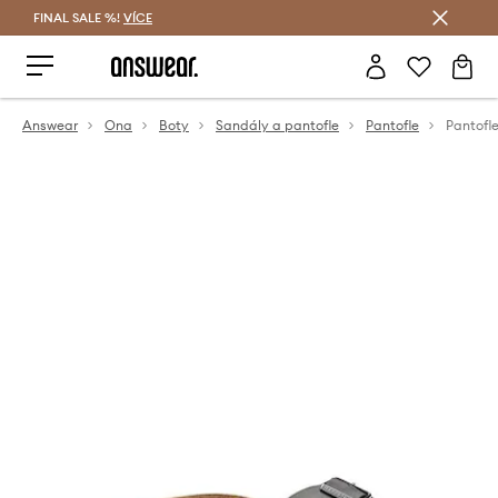
FINAL SALE %!
VÍCE
Ušetřete s Answear Club
Answear
Ona
Boty
Sandály a pantofle
Pantofle
Pantofl