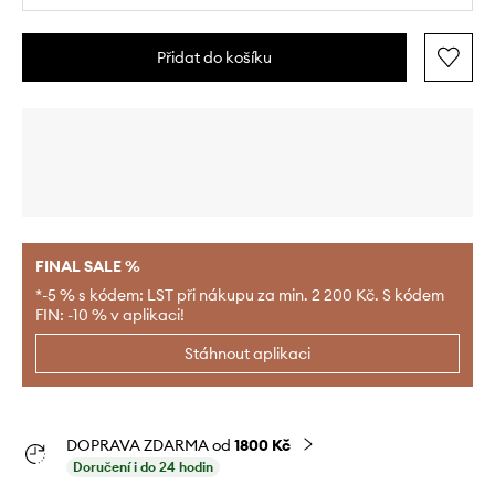
Přidat do košíku
FINAL SALE %
*-5 % s kódem: LST při nákupu za min. 2 200 Kč. S kódem
FIN: -10 % v aplikaci!
Stáhnout aplikaci
DOPRAVA ZDARMA od
1800 Kč
Doručení i do 24 hodin