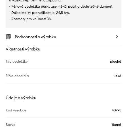
a vzniku nepříjemného zápachu.
- Pěnová podrážka poskytuje měkčí pocit a dodatečné tlumení.
- Délka stélky pro velikost je: 24,5 cm.
- Rozměry pro velikost: 38.
Podrobnosti o výrobku
Vlastnosti výrobku
Typ podrážky
plochá
Šířka chodidla
úzká
Údaje o výrobku
Kód výrobce
40793
Barva
černá