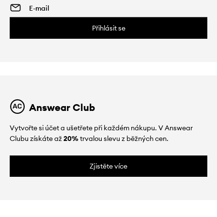
Přihlásit se
Answear Club
Vytvořte si účet a ušetřete při každém nákupu. V Answear
Clubu získáte až
20%
trvalou slevu z běžných cen.
Zjistěte více